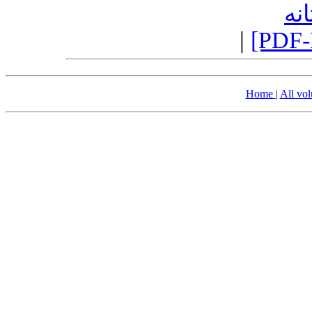
نه
|
[PDF-
Home
|
All vo