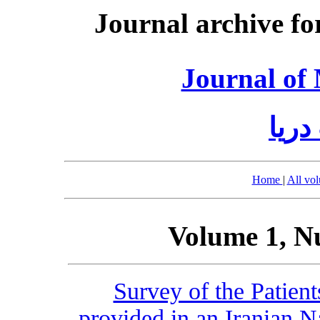
Journal archive fo
Journal of
ریا
Home
|
All vo
Volume 1, N
Survey of the Patient
provided in an Iranian N