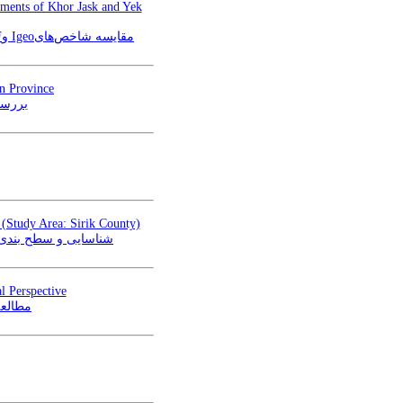
iments of Khor Jask and Yek
مقایسه شاخص‌هایIgeo وEF در برآورد شدت آلودگی زیست محیطی در رسوبات سطحی خور جاسک و یک شبه در استان هرمزگان
an Province
بررسی
z (Study Area: Sirik County)
شناسایی و سطح بندی)
l Perspective
مطالعه