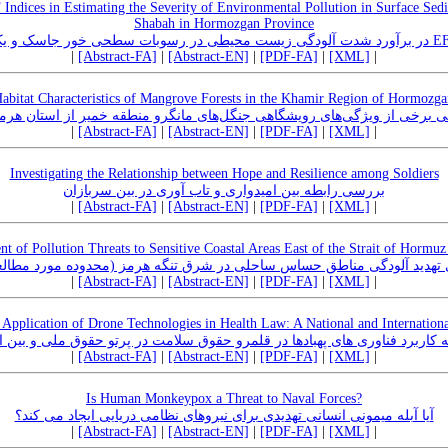
Indices in Estimating the Severity of Environmental Pollution in Surface Sed
Shabah in Hormozgan Province
|
[Abstract-FA]
|
[Abstract-EN]
|
[PDF-FA]
|
[XML]
|
abitat Characteristics of Mangrove Forests in the Khamir Region of Hormozg
 برخی از ویژگی‌های رویشگاهی جنگل‌های مانگرو منطقه خمیر از استان هرم
|
[Abstract-FA]
|
[Abstract-EN]
|
[PDF-FA]
|
[XML]
|
Investigating the Relationship between Hope and Resilience among Soldiers
بررسی رابطه بین امیدواری و تاب آوری در بین سربازان
|
[Abstract-FA]
|
[Abstract-EN]
|
[PDF-FA]
|
[XML]
|
nt of Pollution Threats to Sensitive Coastal Areas East of the Strait of Hormu
 تهدید آلودگی مناطق حساس ساحلی در شرق تنگه هرمز (محدوده مورد مطا
|
[Abstract-FA]
|
[Abstract-EN]
|
[PDF-FA]
|
[XML]
|
 Application of Drone Technologies in Health Law: A National and Internationa
 کاربرد فناوری های پهبادها در قلمرو حقوق سلامت در پرتو حقوق ملی و بین ا
|
[Abstract-FA]
|
[Abstract-EN]
|
[PDF-FA]
|
[XML]
|
Is Human Monkeypox a Threat to Naval Forces?
آیا آبله میمونی انسانی تهدیدی برای نیروهای نظامی دریایی ایجاد می کند؟
|
[Abstract-FA]
|
[Abstract-EN]
|
[PDF-FA]
|
[XML]
|