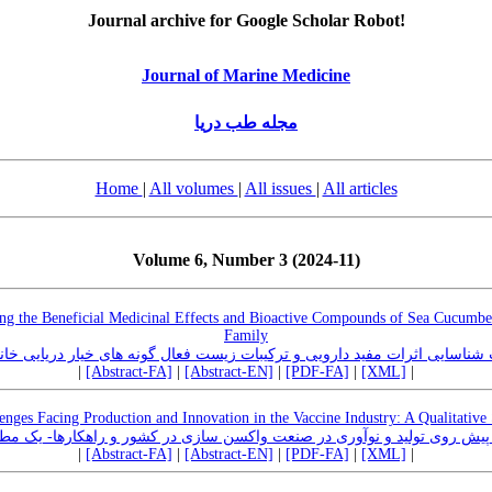
Journal archive for Google Scholar Robot!
Journal of Marine Medicine
مجله طب دریا
Home
|
All volumes
|
All issues
|
All articles
Volume 6, Number 3 (2024-11)
ing the Beneficial Medicinal Effects and Bioactive Compounds of Sea Cucumber
Family
بر مطالعات شناسایی اثرات مفید دارویی و ترکیبات زیست فعال گونه های خیار دریایی خا
|
[Abstract-FA]
|
[Abstract-EN]
|
[PDF-FA]
|
[XML]
|
enges Facing Production and Innovation in the Vaccine Industry: A Qualitative
پیش روی تولید و نوآوری در صنعت واکسن سازی در کشور و راهکارها- یک مطا
|
[Abstract-FA]
|
[Abstract-EN]
|
[PDF-FA]
|
[XML]
|