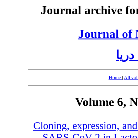
Journal archive fo
Journal of
ریا
Home
|
All vo
Volume 6, N
Cloning, expression, and
SARS-CoV-2 in Lactoco