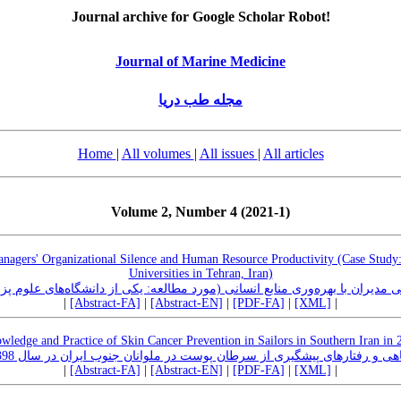
Journal archive for Google Scholar Robot!
Journal of Marine Medicine
مجله طب دریا
Home
|
All volumes
|
All issues
|
All articles
Volume 2, Number 4 (2021-1)
nagers' Organizational Silence and Human Resource Productivity (Case Study:
Universities in Tehran, Iran)
 مدیران با بهره‌وری منابع انسانی (مورد مطالعه: یکی از دانشگاه‌های علوم
|
[Abstract-FA]
|
[Abstract-EN]
|
[PDF-FA]
|
[XML]
|
wledge and Practice of Skin Cancer Prevention in Sailors in Southern Iran in 
هی و رفتارهای پیشگیری از سرطان پوست در ملوانان جنوب ایران در سال 1398
|
[Abstract-FA]
|
[Abstract-EN]
|
[PDF-FA]
|
[XML]
|