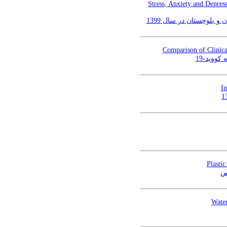
Stress, Anxiety and Depres
Comparison of Clinica
کووید-19
In
Plasti
رس
Water