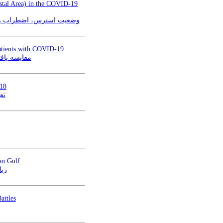
astal Area) in the COVID-19
وضعیت استرس، اضطراب و افسردگی ناشی از همه‌گ
Patients with COVID-19
مقایسه یافت
018
تع
an Gulf
زبا
attles