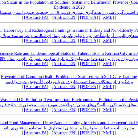
sion Status in the Population of Southern Sistan and Baluchestan Province (Co
Epidemic in 2020
یری بیماری کووید-19 در جمعیت جنوب استان سیستان و بلوچستان در سال 1399
|
[Abstract-FA]
|
[Abstract-EN]
|
[PDF-FA]
|
[XML]
|
l, Laboratory and Radiological Findings in Iranian Elderly and Non-Elderly 
ه‌های بالینی، آزمایشگاهی و رادیولوژیکی در بیماران سالمند و غیرسالمند مبتلا به 
|
[Abstract-FA]
|
[Abstract-EN]
|
[PDF-FA]
|
[XML]
|
cidence Rate and Epidemiological Status of Tuberculosis in Kerman City in 2
یین میزان بروز و وضعیت اپیدمیولوژیک بیماری سل در شهر کرمان در سال 1397
|
[Abstract-FA]
|
[Abstract-EN]
|
[PDF-FA]
|
[XML]
|
Prevention of Common Health Problems in Seafarers with Self-Care Training
پیشگیری از مشکلات بهداشتی شایع در دریانوردان با آموزش خودمراقبتی
|
[Abstract-FA]
|
[Abstract-EN]
|
[PDF-FA]
|
[XML]
|
c Waste and Oil Pollution; Two Important Environmental Pollutants in the Persi
له‌های پلاستیکی و آلودگی‌های نفتی؛ دو آلاینده مهم زیست محیطی در خلیج فا
|
[Abstract-FA]
|
[Abstract-EN]
|
[PDF-FA]
|
[XML]
|
 and Food Management Using Nanotechnology in Crises and Unconventional B
مدیریت آب و غذا در بحران‌ها و نبردهای نامتعارف با استفاده از فناوری نانو
|
[Abstract-FA]
|
[Abstract-EN]
|
[PDF-FA]
|
[XML]
|