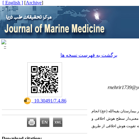
[ English ]
]
Archive
[
برگشت به فهرست نسخه ها
rnehrir1739@y
‎ 10.30491/7.4.86
بیمارستان بقیه‌الله (عج) انجام
 معنی‌دار سطح هوش اخلاقی و
 که تقویت هوش اخلاقی از طریق
Download citation: