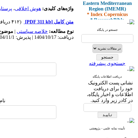
Eastern Mediterranean
Region (IMEMR)
واژه‌های کلیدی:
هوش اخلاقی
،
پرستار
* Index Copernicus
* ResearchBible
متن کامل
[PDF 311 kb]
(۴۱۲ دریافت)
* J-Gate
* I2OR
جستجو در پایگاه
نوع مطالعه:
خلاصه سیاستی
|
موضوع 
* ROAD
دریافت: 1404/10/17 | پذیرش: 1404/11/1 | انتشار: 1404/11/10
* CiteFactor
* Scientific Indexing
Services
* SID
* Magiran
جستجوی پیشرفته
* Google Scholar
دریافت اطلاعات پایگاه
و دارای رتبه علمی
نشانی پست الکترونیک
پژوهشی
خود را برای دریافت
از کمیسیون نشریات
اطلاعات و اخبار پایگاه،
وزارت بهداشت و درمان
در کادر زیر وارد کنید.
نام
* ISC
* Index Medicus for the
تأییده نمایه علمی - پژوهشی
Eastern Mediterranean