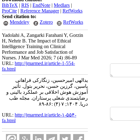
BibTeX
|
RIS
|
EndNote
|
Medlars
|
ProCite
|
Reference Manager
|
RefWorks
Send citation to:
Mendeley
Zotero
RefWorks
Yadolahi A, Zangarki Farahani Y, Gorzin
H, Nehrir B. The Impact of Ethical
Intelligence Training on Clinical
Performance and Job Satisfaction of
Nurses. J Mar Med 2026; 7 (4) :86-89
URL:
http://jmarmed.ir/article-1-554-
fa.html
یدالهی امیرحسین، زنگارکی فراهانی
یاسین، گرزین حسن، نحریر بتول. تأثیر
آموزش هوش اخلاقی بر عملکرد بالینی و
رضایتمندی شغلی پرستاران. مجله طب
دریا. ۱۴۰۴; ۷ (۴) :۸۶-۸۹
URL:
http://jmarmed.ir/article-۱-۵۵۴-
fa.html