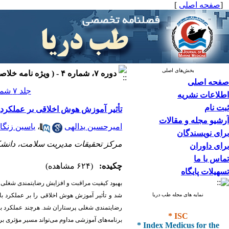
[
صفحه اصلی
]
بخش‌های اصلی
دوره ۷، شماره ۴ - ( ویژه نامه خلاصه سیاستی ۱۴۰۴ )
صفحه اصلی
جلد ۷ شماره ۴ صفحات ۸۹-۸۶
اطلاعات نشریه
ثبت نام
تأثیر آموزش هوش اخلاقی بر عملکرد 
آرشیو مجله و مقالات
امیرحسین یدالهی
،
یاسین زنگا
برای نویسندگان
مرکز تحقیقات مدیریت سلامت، دانشکده
برای داوران
تماس با ما
چکیده:
(۶۲۴ مشاهده)
تسهیلات پایگاه
بهبود کیفیت مراقبت و افزایش رضایتمندی شغلی 
نمایه های مجله طب دریا
شد و تأثیر آموزش هوش اخلاقی را بر عملکرد ب
رضایتمندی شغلی پرستاران شد. هرچند عملکرد بالی
* ISC
برنامه‌های آموزشی مداوم می‌تواند مسیر مؤثری بر
* Index Medicus for the