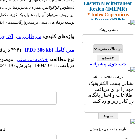
Eastern Mediterranean
دوکسوروبیسین، اثرات بهتری ایجاد کرد. این مط
Region (IMEMR)
باسیلوس کواگولانس
، همراه با هایپرترمیا تراپی،
* Index Copernicus
این روش، می‌توان آن را به عنوان
یک
گزینه مکمل 
* ResearchBible
توسعه درمان‌های مبتنی بر میکروارگانیسم‌های انک
* J-Gate
* I2OR
جستجو در پایگاه
* ROAD
واژه‌های کلیدی:
سرطان ریه
،
باکتری ا
* CiteFactor
* Scientific Indexing
متن کامل
[PDF 306 kb]
(۴۲۴ دریافت)
Services
* SID
نوع مطالعه:
خلاصه سیاستی
|
موضوع 
* Magiran
جستجوی پیشرفته
دریافت: 1404/10/18 | پذیرش: 1404/11/6 | انتشار: 1404/11/10
* Google Scholar
دریافت اطلاعات پایگاه
و دارای رتبه علمی
نشانی پست الکترونیک
پژوهشی
خود را برای دریافت
از کمیسیون نشریات
اطلاعات و اخبار پایگاه،
وزارت بهداشت و درمان
در کادر زیر وارد کنید.
* ISC
* Index Medicus for the
نام
تأییده نمایه علمی - پژوهشی
Eastern Mediterranean