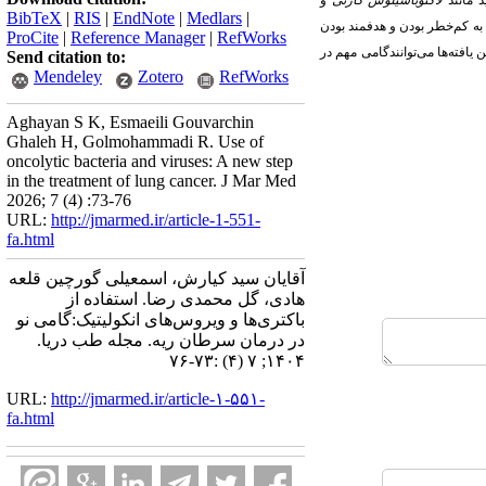
د مانند
لاکتوباسیلوس کازئی
و
BibTeX
|
RIS
|
EndNote
|
Medlars
|
ه به کم‌خطر بودن و هدفمند بودن
ProCite
|
Reference Manager
|
RefWorks
ن
یافته‌ها می‌توانندگامی مهم در
Send citation to:
Mendeley
Zotero
RefWorks
Aghayan S K, Esmaeili Gouvarchin
Ghaleh H, Golmohammadi R. Use of
oncolytic bacteria and viruses: A new step
in the treatment of lung cancer. J Mar Med
2026; 7 (4) :73-76
URL:
http://jmarmed.ir/article-1-551-
fa.html
آقایان سید کیارش، اسمعیلی گورچین قلعه
هادی، گل محمدی رضا. استفاده از
باکتری‌ها و ویروس‌های انکولیتیک:گامی نو
در درمان سرطان ریه. مجله طب دریا.
۱۴۰۴; ۷ (۴) :۷۳-۷۶
URL:
http://jmarmed.ir/article-۱-۵۵۱-
fa.html