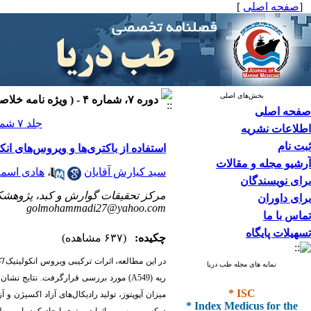
[
صفحه اصلی
]
بخش‌های اصلی
دوره ۷، شماره ۴ - ( ویژه نامه خلاصه سیاستی ۱۴۰۴ )
صفحه اصلی
جلد ۷ شماره ۴ صفحات ۷۶-۷۳
اطلاعات نشریه
ثبت نام
استفاده از باکتری‌ها و ویروس‌های ان
آرشیو مجله و مقالات
سید کیارش آقایان
،
هادی اسمع
برای نویسندگان
مرکز تحقیقات گوارش و کبد، پژوهشکده 
برای داوران
golmohammadi27@yahoo.com
تماس با ما
تسهیلات پایگاه
چکیده:
(۶۳۷ مشاهده)
در این مطالعه، اثرات ترکیبی ویروس انکولیتیک
ا
نمایه های مجله طب دریا
ریه (
A549
)
مورد بررسی قرارگرفت. نتایج نشان د
* ISC
میزان آپوپتوز، تولید رادیکال‌های آزاد اکسیژن و
* Index Medicus for the