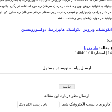
العه نشان می‌دهد که استفاده از ترکیب
ویروس انکولیتیک اکوویروس-6
با باکتری‌های مفی
 می‌تواند به عنوانیک روش نوین و هدفمند در درمان سرطان ریه مورد استفاده قرارگیرد. با توج
در کنار جراحی، رادیوتراپی و شیمی‌درمانی، در برنامه‌های درمانی سرطان ریه مطرح کرد. ای
ولیتیک در حوزه پزشکی ایمن و هدفمند باشند.
نکولیتیک
،
ویروس انکولیتیک
،
هایپرترمیا
،
دوکسوروبیسین
مقاله:
طب دریا
ارسال پیام به نویسنده مسئول
ارسال نظر درباره این مقاله
 کاربری یا پست الکترونیک شما: