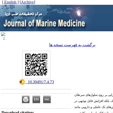
[ English ]
]
Archive
[
برگشت به فهرست نسخه ها
‎ 10.30491/7.4.73
تراپی بر روی سلول‌های سرطان
، بلکه افزایش قابل توجهی در
ش‌های تک عاملی و دارویی مانند
Download citation: