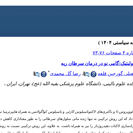
کولیتیک:گامی نو در درمان سرطان ریه
*
یلی گورچین قلعه
،
رضا گل محمدی
علوم بالینی، دانشگاه علوم پزشکی بقیه الله (عج)، تهران، ایران ،
کوویروس-6
و باکتری‌های
لاکتوباسیلوس کازئی
و
باسیلوس کواگولانس
به همراه هایپرترمیا 
اد که این روش ترکیبی نه تنها زنده مانی سلول‌های سرطانی را به طور معناداری کاهش داد
 آزادسازی لاکتات دهیدروژناز را نیز به همراه داشت. به علاوه، این روش ترکیبی نسبت به رو