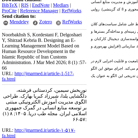
فته با 19 خبرۀ متخصص در حوزه آموزش و مدیریت منابع انسانی
BibTeX
|
RIS
|
EndNote
|
Medlars
|
جمع‌آوری شد. تحلیل داده‌ها در سه مرحله کدگذاری باز، محوری و گزینشی انجام شد و در نهایت 189 کد استخراج گردید (130 کد باز، 51 کد محوری و 8 کد گزینشی). روایی
ProCite
|
Reference Manager
|
RefWorks
Send citation to:
Mendeley
Zotero
RefWorks
ایط علی شامل سیاست‌های کلان
ینه‌ای و مداخله‌گر بسترها و
Noorbakhsh S, Kordestani F, Delgoshaei
نمندسازی دیجیتال کارکنان و
Y, Shirzad Kebria B. Designing an E-
Learning Management Model Based on
 سازمانی (افزایش بهره‌وری و
Human Resource Development in the
Islamic Republic of Iran Customs
معیت و قابلیت اجرایی لازم در
Administration. J Mar Med 2026; 8 (1) :57-
66
می‌کند. اجرای موفق این الگو
URL:
http://jmarmed.ir/article-1-517-
ی تدریجی این الگو به عنوان یک
fa.html
نوربخش سیمین، کردستانی فرشته،
دلگشایی یلدا، شیرزاد کبریا بهارک. طراحی
الگوی مدیریت آموزش الکترونیکی مبتنی
بر توسعه منابع انسانی در گمرک جمهوری
اسلامی ایران. مجله طب دریا. ۱۴۰۵; ۸ (۱)
:۵۷-۶۶
URL:
http://jmarmed.ir/article-۱-۵۱۷-
fa.html