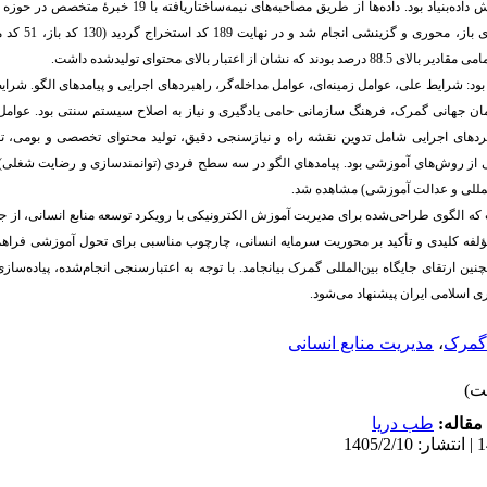
داده‌بنیاد
بود. داده‌ها از طریق مصاحبه‌های نیمه‌ساختاریا
صد بودند که نشان از اعتبار بالای محتوای تولیدشده داشت.
: شرایط علی، عوامل زمینه‌ای، عوامل مداخله‌گر، راهبردهای اجرایی و پیامدهای الگو. شر
ان جهانی گمرک، فرهنگ سازمانی حامی یادگیری و نیاز به اصلاح سیستم سنتی بود. عوامل زم
دهای اجرایی شامل تدوین نقشه راه و نیازسنجی دقیق، تولید محتوای تخصصی و بومی، توا
ی از روش‌های آموزشی بود. پیامدهای الگو در سه سطح فردی (توانمندسازی و رضایت شغلی)،
المللی و عدالت آموزشی) مشاهده شد.
که الگوی طراحی‌شده برای مدیریت آموزش الکترونیکی با رویکرد توسعه منابع انسانی، از جا
لفه کلیدی و تأکید بر محوریت سرمایه انسانی، چارچوب مناسبی برای تحول آموزشی فراهم 
نین ارتقای جایگاه بین‌المللی گمرک بیانجامد. با توجه به اعتبارسنجی انجام‌شده، پیاده‌ساز
ی اسلامی ایران پیشنهاد می‌شود
.
گمرک
،
مدیریت منابع انسانی
مقاله:
طب دریا