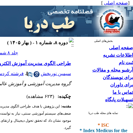
[
صفحه اصلی
]
بخش‌های اصلی
دوره ۸، شماره ۱ - ( بهار ۱۴۰۵ )
صفحه اصلی
جلد ۸ شماره ۱ صفحات ۶۶-۵۷
اطلاعات نشریه
ثبت نام
طراحی الگوی مدیریت آموزش الکترونی
آرشیو مجله و مقالات
سیمین نوربخش
،
فرشته کردس
برای نویسندگان
گروه مدیریت آموزشی و آموزش عالی، و
برای داوران
تماس با ما
چکیده:
(۶۲۳ مشاهده)
تسهیلات پایگاه
مقدمه:
این پژوهش با هدف طراحی الگوی مدیریت 
نمایه های مجله طب دریا
ضعف‌های سیستم آموزشی سنتی، نیاز به توانمندس
موجود نشان داد که تحقق تحول دیجیتال و ارتقا
* ISC
* Index Medicus for the
گیرد.