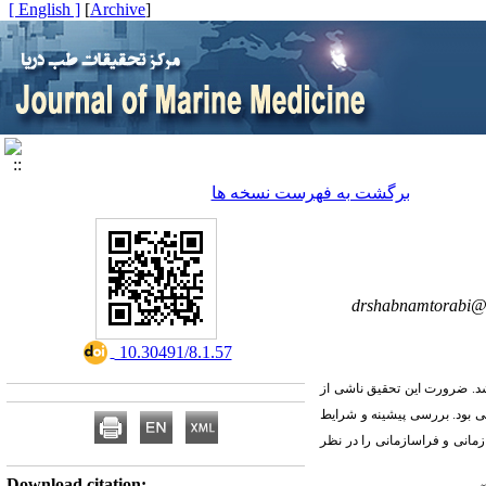
[ English ]
]
Archive
[
برگشت به فهرست نسخه ها
drshabnamtorabi@
‎ 10.30491/8.1.57
شد. ضرورت این تحقیق ناشی از
ی بود. بررسی پیشینه و شرایط
مانی و فراسازمانی را در نظر
Download citation: