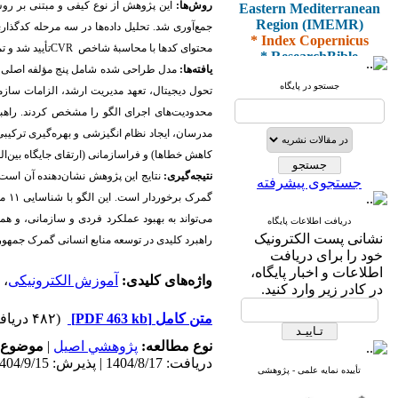
Eastern Mediterranean
روش‌ها:
این پژوهش از نوع کیفی و مبتنی بر روش 
Region (IMEMR)
* Index Copernicus
* ResearchBible
محتوای کدها با محاسبۀ شاخص
CVR
تأیید شد و تمامی مقادیر بالای 88.5 در
* J-Gate
یافته‌ها:
مدل طراحی شده شامل پنج مؤلفه اصلی بود
* I2OR
جستجو در پایگاه
تحول دیجیتال، تعهد مدیریت ارشد، الزامات سازم
* ROAD
محدودیت‌های اجرای الگو را مشخص کردند. راهبر
* CiteFactor
* Scientific Indexing
مدرسان، ایجاد نظام انگیزشی و بهره‌گیری ترکیب
Services
کاهش خطاها) و فراسازمانی (ارتقای جایگاه بین‌
* SID
* Magiran
نتیجه‌گیری:
نتایج این پژوهش نشان‌دهنده آن است 
جستجوی پیشرفته
* Google Scholar
گمرک برخوردار است. این الگو با شناسایی
۱۱
مؤ
می‌تواند به بهبود عملکرد فردی و سازمانی، و همچ
دریافت اطلاعات پایگاه
و دارای رتبه علمی
نشانی پست الکترونیک
راهبرد کلیدی در توسعه منابع انسانی گمرک جمهور
پژوهشی
خود را برای دریافت
از کمیسیون نشریات
اطلاعات و اخبار پایگاه،
وزارت بهداشت و درمان
واژه‌های کلیدی:
آموزش الکترونیکی
،
در کادر زیر وارد کنید.
متن کامل
[PDF 463 kb]
(۴۸۲ دریافت)
نوع مطالعه:
پژوهشي اصیل
|
موضوع 
* ISC
دریافت: 1404/8/17 | پذیرش: 1404/9/15 | انتشار: 1405/2/10
* Index Medicus for the
تأییده نمایه علمی - پژوهشی
Eastern Mediterranean