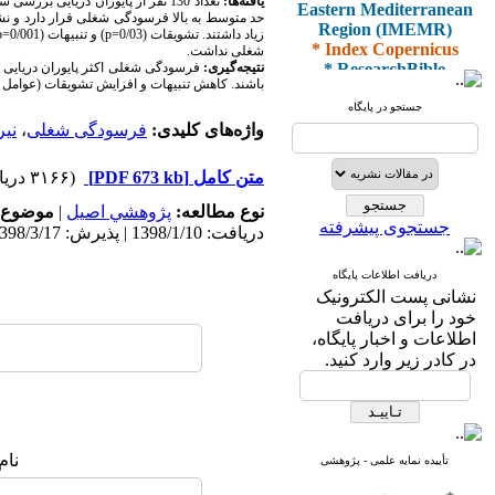
Eastern Mediterranean
یافته‌ها:
Region (IMEMR)
* Index Copernicus
شغلی نداشت.
* ResearchBible
نتیجه‌گیری:
فرسودگی شغلی اکثر پایوران دریایی 
* J-Gate
باشند. کاهش تنبیهات و افزایش تشویقات (عوامل
* I2OR
جستجو در پایگاه
* ROAD
واژه‌های کلیدی:
فرسودگی شغلی
،
نیر
* CiteFactor
* Scientific Indexing
متن کامل
[PDF 673 kb]
(۳۱۶۶ دریافت)
Services
* SID
نوع مطالعه:
پژوهشي اصیل
|
موضوع 
* Magiran
جستجوی پیشرفته
دریافت: 1398/1/10 | پذیرش: 1398/3/17 | انتشار: 1398/3/22
* Google Scholar
دریافت اطلاعات پایگاه
و دارای رتبه علمی
نشانی پست الکترونیک
پژوهشی
خود را برای دریافت
از کمیسیون نشریات
اطلاعات و اخبار پایگاه،
وزارت بهداشت و درمان
در کادر زیر وارد کنید.
* ISC
* Index Medicus for the
نام
تأییده نمایه علمی - پژوهشی
Eastern Mediterranean