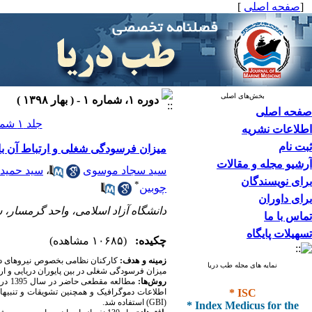
[
صفحه اصلی
]
بخش‌های اصلی
دوره ۱، شماره ۱ - ( بهار ۱۳۹۸ )
صفحه اصلی
جلد ۱ شماره ۱ صفحات ۳۸-۳۲
اطلاعات نشریه
ثبت نام
میزان فرسودگی شغلی و ارتباط آن با ت
آرشیو مجله و مقالات
سید سجاد موسوی
،
سید حمید
برای نویسندگان
*
چوبین
برای داوران
دانشگاه آزاد اسلامی، واحد گرمسار، س
تماس با ما
تسهیلات پایگاه
چکیده:
(۱۰۶۸۵ مشاهده)
زمینه و هدف:
کارکنان نظامی بخصوص نیروهای دری
نمایه های مجله طب دریا
میزان فرسودگی شغلی در بین پایوران دریایی و ارت
روش‌ها:
مطال
* ISC
اطلاعات دموگرافیک و همچنین تشویقات و تنبیه
* Index Medicus for the
(GBI) استفاده شد.