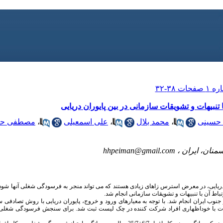
نبیهات و تشویقات سازمانی در بین پایوران دریایی
 حسینی
،
محمد بلال
،
علی اسمعیلی
،
مصطفی ح
منان، ایران ،
hhpeiman@gmail.com
ایی، در معرض استرس ­زاهای زیادی هستند که می­ تواند منجر به فرسودگی شغلی آنها شو
باط آن با تنبیهات و تشویقات سازمانی انجام شد.
عه­ مقطعی حاضر در سال 1395 در جنوب ایران انجام شد. با توجه به معیارهای ورود و خروج، پایوران دریایی با روش تص
ات با خوداظهاری افراد شرکت کننده در چک لیست ثبت شد. برای سنجش فرسودگی شغلی از