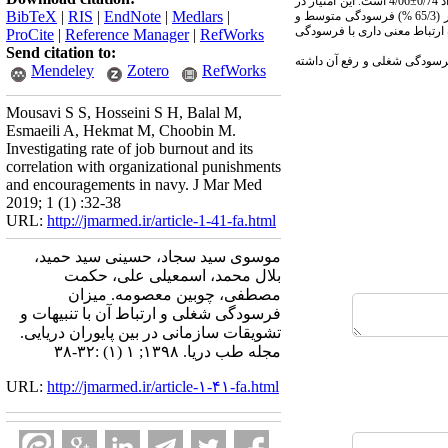
تعداد 130 نفر از پایوران دریایی بررسی شدند که میانگین سنی کل افراد 6/7±35/7 سال بود. میانگین امتیاز فرسودگی شغلی در کل افراد 0/74±4/06 است. این امتیاز در
BibTeX
|
RIS
|
EndNote
|
Medlars
|
حد متوسط به بالا فرسودگی شغلی قرار دارد و نشان­دهنده این است که فرد وضعیت زیاد خوبی ندارد و باید بیشتر مراقب خود باشد. تعداد 86 نفر (65/3 %) فرسودگی متوسط و
ی بررسی شده ارتباط معنی داری با فرسودگی
ProCite
|
Reference Manager
|
RefWorks
Send citation to:
فرسودگی شغلی و رفع آن داشته
Mendeley
Zotero
RefWorks
Mousavi S S, Hosseini S H, Balal M,
Esmaeili A, Hekmat M, Choobin M.
Investigating rate of job burnout and its
correlation with organizational punishments
and encouragements in navy. J Mar Med
2019; 1 (1) :32-38
URL:
http://jmarmed.ir/article-1-41-fa.html
موسوی سید سجاد، حسینی سید حمید،
بلال محمد، اسمعیلی علی، حکمت
مصطفی، چوبین معصومه. میزان
فرسودگی شغلی و ارتباط آن با تنبیهات و
تشویقات سازمانی در بین پایوران دریایی.
مجله طب دریا. ۱۳۹۸; ۱ (۱) :۳۲-۳۸
URL:
http://jmarmed.ir/article-۱-۴۱-fa.html