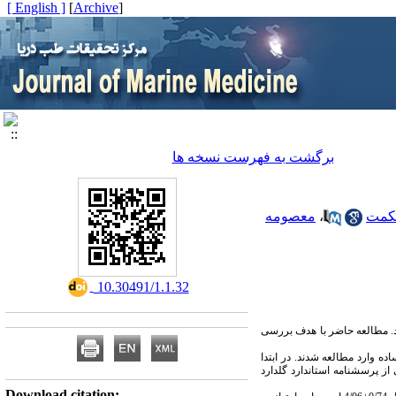
[ English ]
]
Archive
[
برگشت به فهرست نسخه ها
کمت
،
معصومه
‎ 10.30491/1.1.32
د. مطالعه حاضر با هدف بررسی
ادفی ساده وارد مطالعه شدند. در ابتدا
 پرسشنامه استاندارد گلدارد
Download citation: