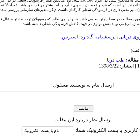
زیاد داشتند. تشویقات (0/03=p) و تنبیهات (0/001=p) تاثیر معنی­ داری در فرسودگی شغلی کارکنان داشت. دیگر متغیرهای سازمان
مورد مطالعه در سطح متوسط می باشد. بنابراین می طلبد که مسوولان توجه بیشتر به علل 
 سازمانی) می تواند نقش موثری در جهت کاهش فرسودگی شغلی داشته باشند.
وی دریایی
،
پرسشنامه گلدارد
،
استرس.
مقاله:
طب دریا
ارسال پیام به نویسنده مسئول
ارسال نظر درباره این مقاله
 کاربری یا پست الکترونیک شما: