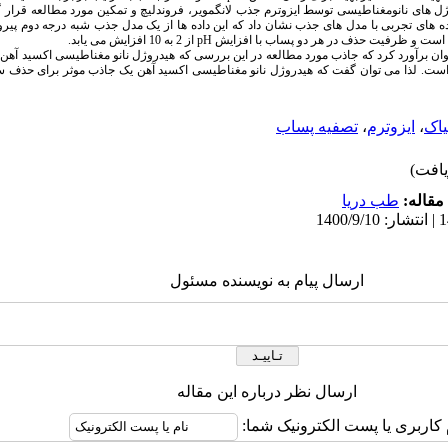
وژل های نانومغناطیسی توسط ایزوترم جذب لانگمویر، فروندلیچ و تمکین مورد مطالعه قرار
ده های تجربی با مدل های جذب نشان داد که این داده ها از یک مدل جذب شبه درجه دوم پیر
pH
از 2 به 10 افزایش می یابد.
 توان برآورد کرد که جاذب مورد مطالعه در این بررسی که هیدروژل نانو مغناطیسی اکسید آه
 است. لذا می توان گفت که هیدروژل نانو مغناطیسی اکسید آهن یک جاذب موثر برای حذف سر
یاک
،
ایزوترم
،
تصفیه پساب
مقاله:
طب دریا
ارسال پیام به نویسنده مسئول
ارسال نظر درباره این مقاله
 کاربری یا پست الکترونیک شما: