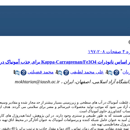
رای جذب آمونیاک در اکوسیستم های آبی
*
یان
،
علی محمد لطیفی
،
محمد فضیلتی
شگاه آزاد اسلامی، اصفهان، ایران ،
mokhtarian@iaush.ac.ir
غلظت آمونیاک در آب های سطحی و زیرزمینی بسیار بیشتر از حد مجاز شده و مقادیر وسی
آب آزاد می شود که موجب تولید محصولات غیرسالم و مضر برای سلامتی می گردند. هدف 
ه پساب کشاورزی حاوی آمونیاک است.
ی هستند که به طور طبیعی و سنتزی وجود دارند. در این پژوهش، ابتدا هیدروژل های کارا
 آمید به عنوان عامل شبکه کننده و پرسولفات آمونیاک به عنوان آغازگر در محیط اتاق تهیه ش
روژل مغناطیسی تهیه شد.
تهیه شده، مقادیر بهینه برای زمان تماس،
pH