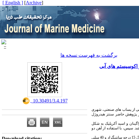
[ English ]
]
Archive
[
برگشت به فهرست نسخه ها
‎ 10.30491/3.4.197
عی از پساب های صنعتی، شهری
از پژوهش حاضر سنتز هیدروژل
گینان و اسید آکریلیک به شکل
د. سپس، با استفاده از آهن دو
، دما و مقدار جاذب به ترتیب برابر با 40 دقیقه، 5، 15 درجه سانتیگراد و 40 میلی
Download citation: