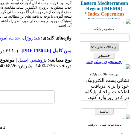
Eastern Mediterranean
گرم بود. فرآیند جذب تعادل آمونیاک توسط هیدر
Region (IMEMR)
جذب متعلق به ایزوترم لانگمویر است. مقایسه دا
* Index Copernicus
حذف آمونیاک از هر دو پساب 15 درجه سانتی گراد است و ظرفیت حذف در هر دو پساب با افزایش
* ResearchBible
نتیجه گیری:
با توجه به یافته های این مطالعه می
آمونیاک موجود در پساب های مورد نظر را داشته
* J-Gate
آبی است.
* I2OR
جستجو در پایگاه
* ROAD
واژه‌های کلیدی:
هیدروژل
،
جذب
،
آمون
* CiteFactor
* Scientific Indexing
Services
متن کامل
[PDF 1350 kb]
(۲۱۶۰ دریافت)
* SID
* Magiran
نوع مطالعه:
پژوهشي اصیل
|
موضوع 
جستجوی پیشرفته
* Google Scholar
دریافت: 1400/7/26 | پذیرش: 1400/8/26 | انتشار: 1400/9/10
دریافت اطلاعات پایگاه
و دارای رتبه علمی
نشانی پست الکترونیک
پژوهشی
خود را برای دریافت
از کمیسیون نشریات
اطلاعات و اخبار پایگاه،
وزارت بهداشت و درمان
در کادر زیر وارد کنید.
* ISC
* Index Medicus for the
تأییده نمایه علمی - پژوهشی
نام
Eastern Mediterranean