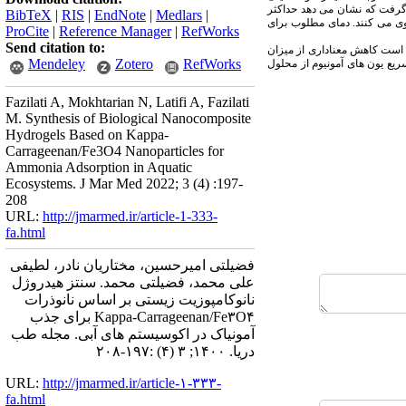
 گرفت که نشان می دهد حداکثر
BibTeX
|
RIS
|
EndNote
|
Medlars
|
وی می کنند. دمای مطلوب برای
ProCite
|
Reference Manager
|
RefWorks
Send citation to:
ن است کاهش معناداری از میزان
Mendeley
Zotero
RefWorks
یع یون های آمونیوم از محلول
Fazilati A, Mokhtarian N, Latifi A, Fazilati
M. Synthesis of Biological Nanocomposite
Hydrogels Based on Kappa-
Carrageenan/Fe3O4 Nanoparticles for
Ammonia Adsorption in Aquatic
Ecosystems. J Mar Med 2022; 3 (4) :197-
208
URL:
http://jmarmed.ir/article-1-333-
fa.html
فضیلتی امیرحسین، مختاریان نادر، لطیفی
علی محمد، فضیلتی محمد. سنتز هیدروژل
نانوکامپوزیت زیستی بر اساس نانوذرات
Kappa-Carrageenan/Fe۳O۴ برای جذب
آمونیاک در اکوسیستم های آبی. مجله طب
دریا. ۱۴۰۰; ۳ (۴) :۱۹۷-۲۰۸
URL:
http://jmarmed.ir/article-۱-۳۳۳-
fa.html