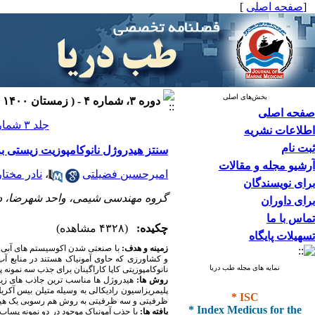
[
صفحه اصلی
]
بخش‌های اصلی
دوره ۳، شماره ۴ - ( زمستان ۱۴۰۰ )
صفحه اصلی
جلد ۳ شماره ۴ صفحات ۲۰۸-۱۹۷
اطلاعات نشریه
ثبت نام
سنتز هیدروژل نانوکامپوزیت زیستی بر اساس نانوذرات Kappa-Carrageenan/Fe3O4 ب
آرشیو مجله و مقالات
امیرحسین فضیلتی
،
نادر مختار
برای نویسندگان
گروه مهندسی شیمی، واحد شهرضا، دان
برای داوران
تماس با ما
چکیده:
(۴۳۲۸ مشاهده)
تسهیلات پایگاه
زمینه و هدف:
با صنعتی شدن اکوسیستم های آبی، 
و کشاورزی که حاوی آمونیاک هستند در منابع 
نمایه های مجله طب دریا
نانوکامپوزیتی کاپا کاراگینان برای جذب سه نمون
روش ها:
هیدروژل ها مناسب ترین جاذب های زیست
* ISC
پلیمریزاسیون رادیکالی به وسیله متیلن بیس آکریل
ظرفیتی و سه ظرفیتی به روش هم رسوبی یک هید
* Index Medicus for the
یافته ها:
با جذب آمونیاک موجود در دو نمونه پساب 