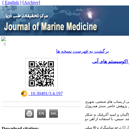
[ English ]
]
Archive
[
برگشت به فهرست نسخه ها
‎ 10.30491/3.4.197
عی از پساب های صنعتی، شهری
از پژوهش حاضر سنتز هیدروژل
گینان و اسید آکریلیک به شکل
د. سپس، با استفاده از آهن دو
، دما و مقدار جاذب به ترتیب برابر با 40 دقیقه، 5، 15 درجه سانتیگراد و 40 میلی
Download citation: