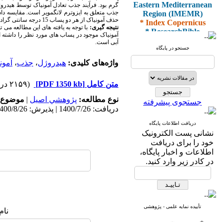
Eastern Mediterranean
گرم بود. فرآیند جذب تعادل آمونیاک توسط هیدر
Region (IMEMR)
جذب متعلق به ایزوترم لانگمویر است. مقایسه دا
* Index Copernicus
حذف آمونیاک از هر دو پساب 15 درجه سانتی گراد است و ظرفیت حذف در هر دو پساب با افزایش
* ResearchBible
نتیجه گیری:
با توجه به یافته های این مطالعه می
آمونیاک موجود در پساب های مورد نظر را داشته
* J-Gate
آبی است.
* I2OR
جستجو در پایگاه
* ROAD
واژه‌های کلیدی:
هیدروژل
،
جذب
،
آمون
* CiteFactor
* Scientific Indexing
Services
متن کامل
[PDF 1350 kb]
(۲۱۵۹ دریافت)
* SID
* Magiran
نوع مطالعه:
پژوهشي اصیل
|
موضوع 
جستجوی پیشرفته
* Google Scholar
دریافت: 1400/7/26 | پذیرش: 1400/8/26 | انتشار: 1400/9/10
دریافت اطلاعات پایگاه
و دارای رتبه علمی
نشانی پست الکترونیک
پژوهشی
خود را برای دریافت
از کمیسیون نشریات
اطلاعات و اخبار پایگاه،
وزارت بهداشت و درمان
در کادر زیر وارد کنید.
* ISC
* Index Medicus for the
تأییده نمایه علمی - پژوهشی
نام
Eastern Mediterranean