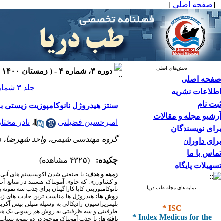
[
صفحه اصلی
]
بخش‌های اصلی
دوره ۳، شماره ۴ - ( زمستان ۱۴۰۰ )
صفحه اصلی
جلد ۳ شماره ۴ صفحات ۲۰۸-۱۹۷
اطلاعات نشریه
ثبت نام
سنتز هیدروژل نانوکامپوزیت زیستی بر اساس نانوذرات Kappa-Carrageenan/Fe3O4 ب
آرشیو مجله و مقالات
امیرحسین فضیلتی
،
نادر مختار
برای نویسندگان
گروه مهندسی شیمی، واحد شهرضا، دان
برای داوران
تماس با ما
چکیده:
(۴۳۲۵ مشاهده)
تسهیلات پایگاه
زمینه و هدف:
با صنعتی شدن اکوسیستم های آبی، 
و کشاورزی که حاوی آمونیاک هستند در منابع 
نمایه های مجله طب دریا
نانوکامپوزیتی کاپا کاراگینان برای جذب سه نمون
روش ها:
هیدروژل ها مناسب ترین جاذب های زیست
* ISC
پلیمریزاسیون رادیکالی به وسیله متیلن بیس آکریل
ظرفیتی و سه ظرفیتی به روش هم رسوبی یک هید
* Index Medicus for the
یافته ها:
با جذب آمونیاک موجود در دو نمونه پساب 