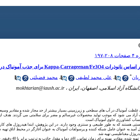
رای جذب آمونیاک در اکوسیستم های آبی
*
یان
،
علی محمد لطیفی
،
محمد فضیلتی
شگاه آزاد اسلامی، اصفهان، ایران ،
mokhtarian@iaush.ac.ir
غلظت آمونیاک در آب های سطحی و زیرزمینی بسیار بیشتر از حد مجاز شده و مقادیر وسی
آب آزاد می شود که موجب تولید محصولات غیرسالم و مضر برای سلامتی می گردند. هدف 
ه پساب کشاورزی حاوی آمونیاک است.
ی هستند که به طور طبیعی و سنتزی وجود دارند. در این پژوهش، ابتدا هیدروژل های کارا
 آمید به عنوان عامل شبکه کننده و پرسولفات آمونیاک به عنوان آغازگر در محیط اتاق تهیه ش
روژل مغناطیسی تهیه شد.
تهیه شده، مقادیر بهینه برای زمان تماس،
pH