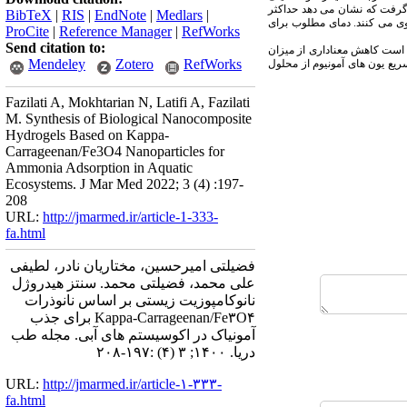
 گرفت که نشان می دهد حداکثر
BibTeX
|
RIS
|
EndNote
|
Medlars
|
وی می کنند. دمای مطلوب برای
ProCite
|
Reference Manager
|
RefWorks
Send citation to:
ن است کاهش معناداری از میزان
Mendeley
Zotero
RefWorks
یع یون های آمونیوم از محلول
Fazilati A, Mokhtarian N, Latifi A, Fazilati
M. Synthesis of Biological Nanocomposite
Hydrogels Based on Kappa-
Carrageenan/Fe3O4 Nanoparticles for
Ammonia Adsorption in Aquatic
Ecosystems. J Mar Med 2022; 3 (4) :197-
208
URL:
http://jmarmed.ir/article-1-333-
fa.html
فضیلتی امیرحسین، مختاریان نادر، لطیفی
علی محمد، فضیلتی محمد. سنتز هیدروژل
نانوکامپوزیت زیستی بر اساس نانوذرات
Kappa-Carrageenan/Fe۳O۴ برای جذب
آمونیاک در اکوسیستم های آبی. مجله طب
دریا. ۱۴۰۰; ۳ (۴) :۱۹۷-۲۰۸
URL:
http://jmarmed.ir/article-۱-۳۳۳-
fa.html