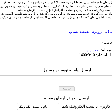
وژل های نانومغناطیسی توسط ایزوترم جذب لانگمویر، فروندلیچ و تمکین مورد مطالعه قرار
ده های تجربی با مدل های جذب نشان داد که این داده ها از یک مدل جذب شبه درجه دوم پیر
pH
از 2 به 10 افزایش می یابد.
 توان برآورد کرد که جاذب مورد مطالعه در این بررسی که هیدروژل نانو مغناطیسی اکسید آه
 است. لذا می توان گفت که هیدروژل نانو مغناطیسی اکسید آهن یک جاذب موثر برای حذف سر
یاک
،
ایزوترم
،
تصفیه پساب
مقاله:
طب دریا
ارسال پیام به نویسنده مسئول
ارسال نظر درباره این مقاله
 کاربری یا پست الکترونیک شما: