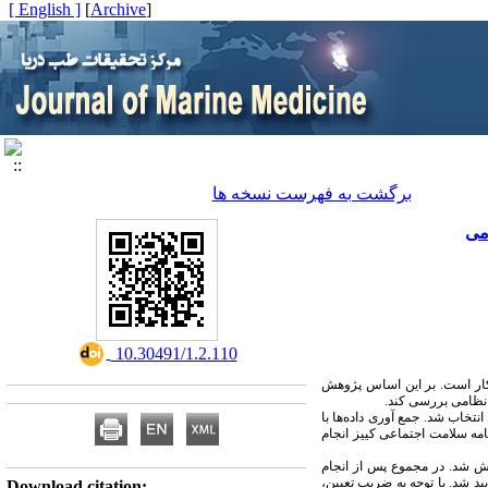
[ English ]
]
Archive
[
برگشت به فهرست نسخه ها
می
‎ 10.30491/1.2.110
شکار است. بر این اساس پژوهش
 نظامی بررسی کند.
پژوهش حاضر از نوع توصیفی - مقطعی می‌باشد و جامعه مورد مطالعه از کارکنان یک بیمارستان نظامی در شهر تهران در پاییز 1395 انتخاب شد. جمع آوری داده‌ها با
ه سلامت اجتماعی کییز انجام
ش شد. در مجموع پس از انجام
سیون رابطه کل سرمایه اجتماعی با سلامت اجتماعی و سازمانی کارکنان بیمارستان، با مقدار همبستگی به ترتیب 0/556 و 0/518 تأیید شد. با توجه به ضریب تعیین،
Download citation: