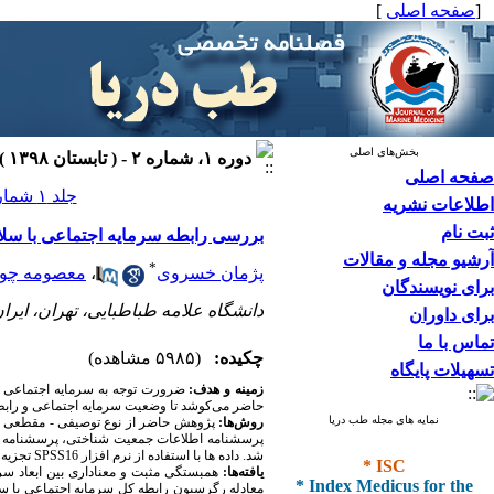
[
صفحه اصلی
]
بخش‌های اصلی
دوره ۱، شماره ۲ - ( تابستان ۱۳۹۸ )
صفحه اصلی
جلد ۱ شماره ۲ صفحات ۱۱۷-۱۱۰
اطلاعات نشریه
ثبت نام
بررسی رابطه سرمایه اجتماعی با سل
آرشیو مجله و مقالات
*
پژمان خسروی
،
معصومه چوب
برای نویسندگان
دانشگاه علامه طباطبایی، تهران، ایرا
برای داوران
تماس با ما
چکیده:
(۵۹۸۵ مشاهده)
تسهیلات پایگاه
زمینه و هدف:
ضرورت توجه به سرمایه اجتماعی به
حاضر می‌کوشد تا وضعیت سرمایه اجتماعی و رابطه
نمایه های مجله طب دریا
روش‌ها:
پرسشنامه اطلاعات جمعیت شناختی، پرسشنامه سل
* ISC
شد. داده ها با استفاده از نرم افزار SPSS16 تجزیه و تحلیل شدند.
یافته‌ها:
همبستگی مثبت و معناداری بین ابعاد سر
* Index Medicus for the