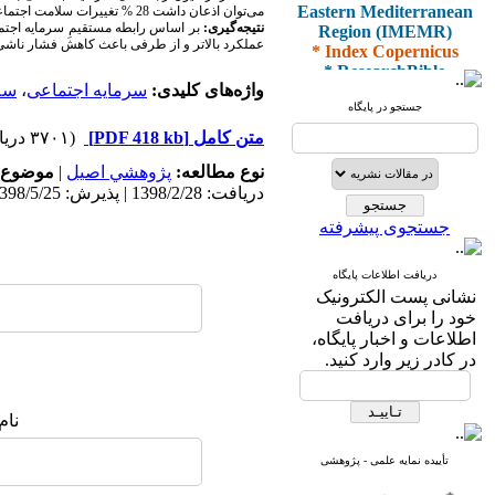
Eastern Mediterranean
می‌توان اذعان داشت 28 % تغییرات سلامت اجتماعی با تغییرات سرمایه اجتماعی و 26 % تغییرات سلامت سازمانی با تغییرات سرمایه اجتماعی قابل توضیح است.
Region (IMEMR)
نتیجه‌گیری:
بر اساس رابطه مستقیمِ سرمایه اجتما
* Index Copernicus
عملکرد بالاتر و از طرفی باعث کاهش فشار ناشی 
* ResearchBible
* J-Gate
واژه‌های کلیدی:
سرمایه اجتماعی
،
سل
* I2OR
جستجو در پایگاه
* ROAD
متن کامل
[PDF 418 kb]
(۳۷۰۱ دریافت)
* CiteFactor
* Scientific Indexing
نوع مطالعه:
پژوهشي اصیل
|
موضوع 
Services
دریافت: 1398/2/28 | پذیرش: 1398/5/25 | انتشار: 1398/5/10
* SID
* Magiran
جستجوی پیشرفته
* Google Scholar
دریافت اطلاعات پایگاه
و دارای رتبه علمی
نشانی پست الکترونیک
پژوهشی
خود را برای دریافت
از کمیسیون نشریات
اطلاعات و اخبار پایگاه،
وزارت بهداشت و درمان
در کادر زیر وارد کنید.
نام
* ISC
* Index Medicus for the
تأییده نمایه علمی - پژوهشی
Eastern Mediterranean