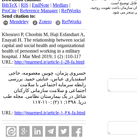
BibTeX
|
RIS
|
EndNote
|
Medlars
|
ان سازمان باعث تقویت روحیه،
ProCite
|
Reference Manager
|
RefWorks
ی منجر می شود.
Send citation to:
Mendeley
Zotero
RefWorks
Khosravi P, Choobin M, Haji Esfandiari A,
Enayati H. The relationship between social
capital and social health and organizational
health of personnel working in a military
hospital. J Mar Med 2019; 1 (2) :110-117
URL:
http://jmarmed.ir/article-1-28-fa.html
خسروی پژمان، چوبین معصومه، حاجی
اسفندیاری عباس، عنایتی حمید. بررسی
رابطه سرمایه اجتماعی با سلامت
اجتماعی و سلامت سازمانی کارکنان
شاغل در یک بیمارستان نظامی. مجله طب
دریا. ۱۳۹۸; ۱ (۲) :۱۱۰-۱۱۷
URL:
http://jmarmed.ir/article-۱-۲۸-fa.html