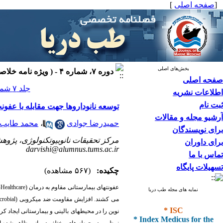
[
صفحه اصلی
]
بخش‌های اصلی
دوره ۷، شماره ۴ - ( ویژه نامه خلاصه سیاستی ۱۴۰۴ )
صفحه اصلی
جلد ۷ شماره ۴ صفحات ۴۶-۴۰
اطلاعات نشریه
ثبت نام
توسعه نانوداروها جهت مقابله با عفون
آرشیو مجله و مقالات
حمیدرضا جوادی
،
محمد طایب 
برای نویسندگان
مرکز تحقیقات نانوبیوتکنولوژی، پژوهش
برای داوران
darvishi@alumnus.tums.ac.ir
تماس با ما
تسهیلات پایگاه
چکیده:
(۵۶۷ مشاهده)
عفونتهای بیمارستانی مقاوم به درمان (
-Healthcare
نمایه های مجله طب دریا
می کشند. افزایش مقاومت ضد میکروبی (
crobial
* ISC
نوین را در محیطهای بالینی و بیمارستانی ایجاد ک
* Index Medicus for the