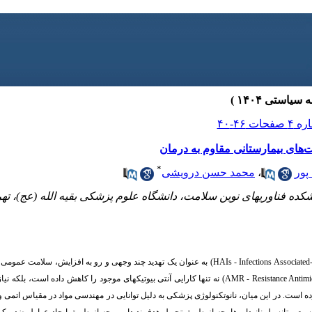
ت‌های بیمارستانی مقاوم به درمان
*
پور
،
محمد حسن درویشی
کده فناوریهای نوین سلامت، دانشگاه علوم پزشکی بقیه الله (عج)، تهرا
HAIs - Infections Associated
)
به عنوان یک تهدید چند وجهی و رو به افزایش، س
لا
مت عمومی ج
AMR - Resistance Antimi
)
نه تنها کارایی آنتی
ب
یوتیکهای موجود را کاهش داده است، بلکه نیاز
رده است. در این میان، نانوتکنولوژی پزشکی به دلیل توانایی در مهندسی مواد در مقیاس اتمی 