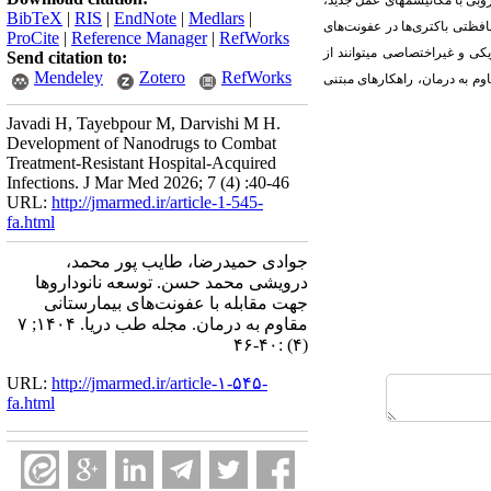
وبی با مکانیسمهای عمل جدید،
BibTeX
|
RIS
|
EndNote
|
Medlars
|
حافظتی باکتری‌ها در عفونت‌های
ProCite
|
Reference Manager
|
RefWorks
زیکی و غیراختصاصی میتوانند از
Send citation to:
Mendeley
Zotero
RefWorks
وم به درمان
،
راهکارهای مبتنی
Javadi H, Tayebpour M, Darvishi M H.
Development of Nanodrugs to Combat
Treatment-Resistant Hospital-Acquired
Infections. J Mar Med 2026; 7 (4) :40-46
URL:
http://jmarmed.ir/article-1-545-
fa.html
جوادی حمیدرضا، طایب پور محمد،
درویشی محمد حسن. توسعه نانوداروها
جهت مقابله با عفونت‌های بیمارستانی
مقاوم به درمان. مجله طب دریا. ۱۴۰۴; ۷
(۴) :۴۰-۴۶
URL:
http://jmarmed.ir/article-۱-۵۴۵-
fa.html