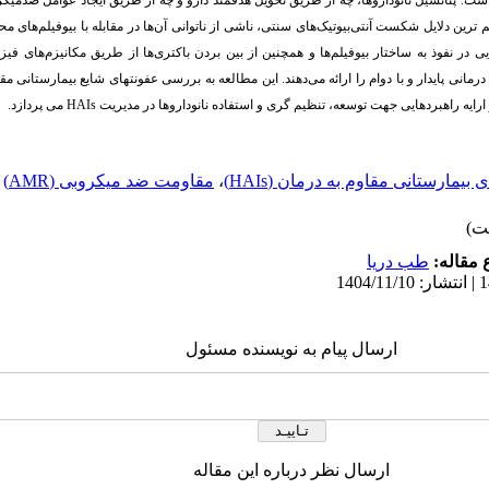
. پتانسیل نانوداروها، چه از طریق تحویل هدفمند دارو و چه از طریق ایجاد عوامل ضدمیکر
 ترین دلایل شکست آنتی‌بیوتیک‌های سنتی، ناشی از ناتوانی آن‌ها در مقابله با بیوفیلم‌های م
ایی در نفوذ به ساختار بیوفیلم‌ها و همچنین از بین بردن باکتری‌ها از طریق مکانیزم‌های فی
انی پایدار و با دوام را ارائه می‌دهند.
این مطالعه به بررسی عفونتهای شایع بیمارستانی مقا
ارایه
راهبردهایی جهت توسعه، تنظیم گری و استفاده نانوداروها در مدیریت
HAIs
می پردازد.
بیمارستانی مقاوم به درمان (HAIs)
،
مقاومت ضد میکروبی (AMR)
مقاله:
طب دریا
ارسال پیام به نویسنده مسئول
ارسال نظر درباره این مقاله