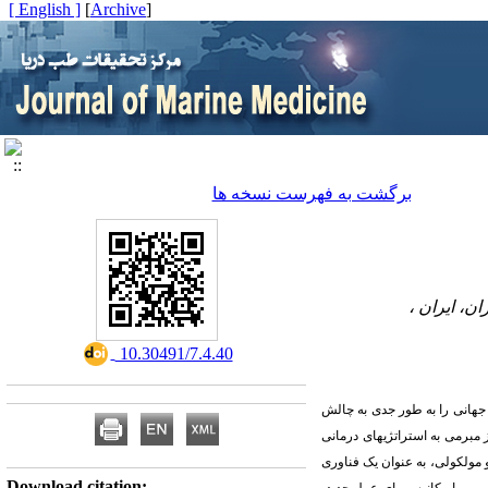
[ English ]
]
Archive
[
برگشت به فهرست نسخه ها
ن، ایران ،
‎ 10.30491/7.4.40
هانی را به طور جدی به چالش
 مبرمی به استراتژیهای درمانی
و مولکولی، به عنوان یک فناوری
Download citation: