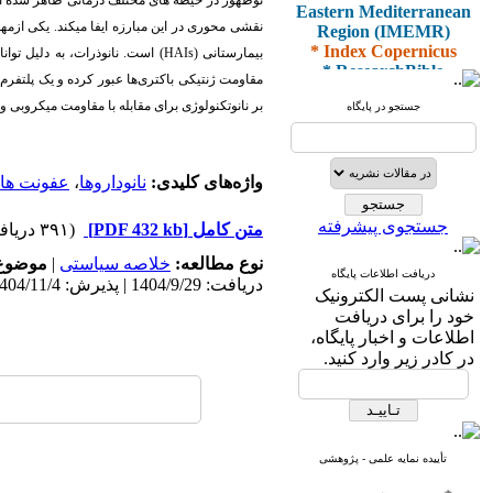
نوظهور در حیطه های مختلف درمانی ظاهر شده است
Eastern Mediterranean
Region (IMEMR)
نقشی محوری در این مبارزه ایفا میکند
. یکی ازمهم
* Index Copernicus
بیمارستانی (
HAIs
) است. نانوذرات، به دلیل توان
* ResearchBible
مقاومت ژنتیکی باکتری‌ها عبور کرده و یک پلتفرم درم
* J-Gate
* I2OR
بر نانوتکنولوژی برای مقابله با مقاومت میکروبی و 
جستجو در پایگاه
* ROAD
* CiteFactor
* Scientific Indexing
Services
واژه‌های کلیدی:
نانوداروها
،
عفونت های 
* SID
* Magiran
جستجوی پیشرفته
متن کامل
[PDF 432 kb]
(۳۹۱ دریافت)
* Google Scholar
نوع مطالعه:
خلاصه سیاستی
|
موضوع 
دریافت اطلاعات پایگاه
و دارای رتبه علمی
دریافت: 1404/9/29 | پذیرش: 1404/11/4 | انتشار: 1404/11/10
نشانی پست الکترونیک
پژوهشی
خود را برای دریافت
از کمیسیون نشریات
اطلاعات و اخبار پایگاه،
وزارت بهداشت و درمان
در کادر زیر وارد کنید.
* ISC
* Index Medicus for the
تأییده نمایه علمی - پژوهشی
Eastern Mediterranean