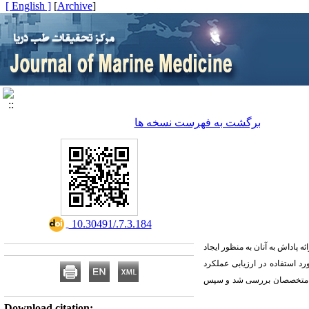
[ English ]
]
Archive
[
برگشت به فهرست نسخه ها
‎ 10.30491/.7.3.184
پاداش به آنان به منظور ایجاد
د استفاده در ارزیابی عملکرد
دگاه متخصصان بررسی شد و سپس
Download citation: