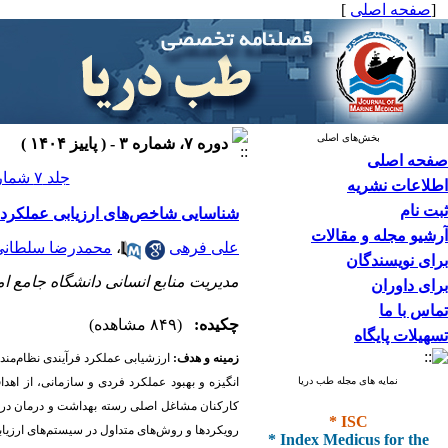
[
صفحه اصلی
]
بخش‌های اصلی
دوره ۷، شماره ۳ - ( پاییز ۱۴۰۴ )
صفحه اصلی
جلد ۷ شماره ۳ صفحات ۱۹۳-۱۸۴
اطلاعات نشریه
ثبت نام
شناسایی شاخص‌های ارزیابی عملکرد 
آرشیو مجله و مقالات
علی فرهی
،
محمدرضا سلطانی
برای نویسندگان
مدیریت منابع انسانی دانشگاه جامع ام
برای داوران
تماس با ما
چکیده:
(۸۴۹ مشاهده)
تسهیلات پایگاه
زمینه و هدف:
ارزشیابی عملکرد فرآیندی نظام‌مند
نمایه های مجله طب دریا
انگیزه و بهبود عملکرد فردی و سازمانی، از اهد
کارکنان مشاغل اصلی رسته بهداشت و درمان در م
* ISC
* Index Medicus for the
رویکردها و روش‌های متداول در سیستم‌های ارزیا