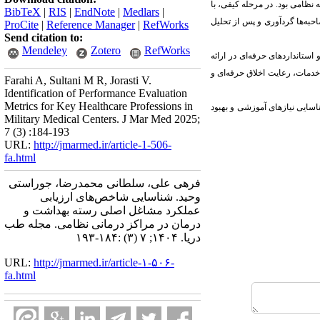
امی بود. در مرحله کیفی، با
BibTeX
|
RIS
|
EndNote
|
Medlars
|
احبه‌ها گردآوری و پس از تحلیل
ProCite
|
Reference Manager
|
RefWorks
Send citation to:
Mendeley
Zotero
RefWorks
تانداردهای حرفه‌ای در ارائه
خدمات، رعایت اخلاق حرفه‌ای و
Farahi A, Sultani M R, Jorasti V.
Identification of Performance Evaluation
Metrics for Key Healthcare Professions in
اسایی نیازهای آموزشی و بهبود
Military Medical Centers. J Mar Med 2025;
7 (3) :184-193
URL:
http://jmarmed.ir/article-1-506-
fa.html
فرهی علی، سلطانی محمدرضا، جوراستی
وحید. شناسایی شاخص‌های ارزیابی
عملکرد مشاغل اصلی رسته بهداشت و
درمان در مراکز درمانی نظامی. مجله طب
دریا. ۱۴۰۴; ۷ (۳) :۱۸۴-۱۹۳
URL:
http://jmarmed.ir/article-۱-۵۰۶-
fa.html