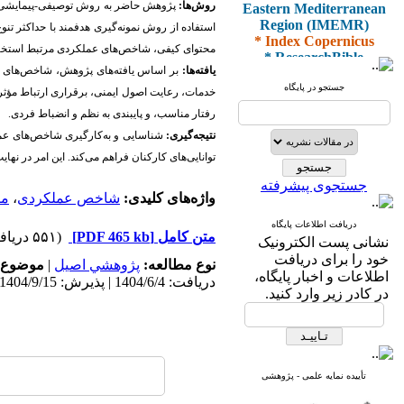
Eastern Mediterranean
روش‌ها:
پژوهش حاضر به روش توصیفی-پیمایشی ط
Region (IMEMR)
استفاده از روش نمونه‌گیری هدفمند با حداکثر تنوع
* Index Copernicus
* ResearchBible
محتوای کیفی، شاخص‌های عملکردی مرتبط استخر
* J-Gate
یافته‌ها:
بر اساس یافته‌های پژوهش، شاخص‌های اصل
* I2OR
جستجو در پایگاه
خدمات، رعایت اصول ایمنی، برقراری ارتباط مؤثر
* ROAD
رفتار مناسب، و پایبندی به نظم و انضباط فردی.
* CiteFactor
* Scientific Indexing
نتیجه‌گیری:
شناسایی و به‌کارگیری شاخص‌های عملک
Services
توانایی‌های کارکنان فراهم می‌کند. این امر در نها
* SID
* Magiran
جستجوی پیشرفته
* Google Scholar
واژه‌های کلیدی:
شاخص عملکردی
،
مر
دریافت اطلاعات پایگاه
و دارای رتبه علمی
متن کامل
[PDF 465 kb]
(۵۵۱ دریافت)
نشانی پست الکترونیک
پژوهشی
خود را برای دریافت
از کمیسیون نشریات
نوع مطالعه:
پژوهشي اصیل
|
موضوع 
اطلاعات و اخبار پایگاه،
وزارت بهداشت و درمان
دریافت: 1404/6/4 | پذیرش: 1404/9/15 | انتشار: 1404/9/10
در کادر زیر وارد کنید.
* ISC
* Index Medicus for the
تأییده نمایه علمی - پژوهشی
Eastern Mediterranean