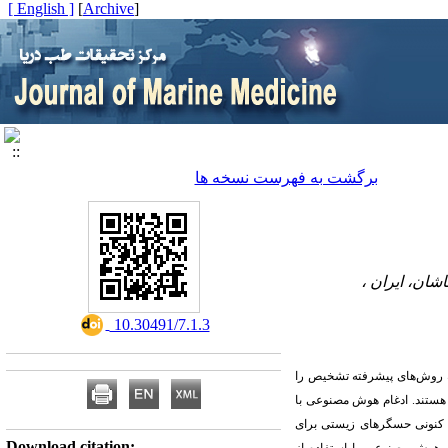
[ English ]
]
Archive
[
برگشت به فهرست نسخه ها
شان، ایران ،
‎ 10.30491/7.1.3
به روش‌های پیشرفته تشخیص را
 هستند. ادغام هوش مصنوعی با
نونی حسگرهای زیستی برای
Download citation: