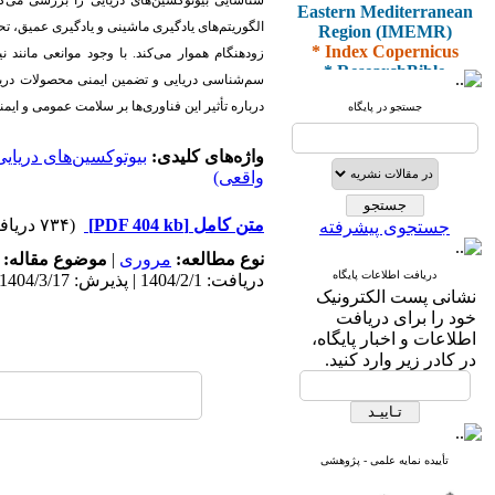
Eastern Mediterranean
شناسایی بیوتوکسین‌های دریایی را بررسی می‌ک
Region (IMEMR)
الگوریتم‌های یادگیری ماشینی و یادگیری عمیق، تح
* Index Copernicus
زودهنگام هموار می‌کند. با وجود موانعی مانند 
* ResearchBible
سم‌شناسی دریایی و تضمین ایمنی محصولات دریا
* J-Gate
* I2OR
درباره تأثیر این فناوری‌ها بر سلامت عمومی و ایمنی
جستجو در پایگاه
* ROAD
* CiteFactor
واژه‌های کلیدی:
بیوتوکسین‌های دریایی
* Scientific Indexing
واقعی)
Services
* SID
* Magiran
متن کامل
[PDF 404 kb]
(۷۳۴ دریافت)
جستجوی پیشرفته
* Google Scholar
نوع مطالعه:
مروری
|
موضوع مقاله:
دریافت اطلاعات پایگاه
و دارای رتبه علمی
دریافت: 1404/2/1 | پذیرش: 1404/3/17 | انتشار: 1404/3/30
نشانی پست الکترونیک
پژوهشی
خود را برای دریافت
از کمیسیون نشریات
اطلاعات و اخبار پایگاه،
وزارت بهداشت و درمان
در کادر زیر وارد کنید.
* ISC
* Index Medicus for the
تأییده نمایه علمی - پژوهشی
Eastern Mediterranean