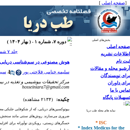
[
صفحه اصلی
]
بخش‌های اصلی
دوره ۷، شماره ۱ - ( بهار ۱۴۰۴ )
صفحه اصلی
جلد ۷ شماره ۱ صفحات ۱۶-۱۰
اطلاعات نشریه
ثبت نام
هوش مصنوعی در سم‌شناسی دریایی: ت
آرشیو مجله و مقالات
سلیمه خنامی فلاحتی پور
،
سید
برای نویسندگان
مرکز تحقیقات بیوشیمی و تغذیه در بی
برای داوران
hosseiniara7@gmail.com
تماس با ما
تسهیلات پایگاه
چکیده:
(۲۱۳۴ مشاهده)
بیوتوکسین‌های دریایی، که از شکوفایی جلبکی مض
نمایه های مجله طب دریا
ضروری می‌سازند. روش‌های سنتی مانند سنجش‌های
* ISC
حسگرهای زیستی، رویکردی نوآورانه برای افزای
* Index Medicus for the