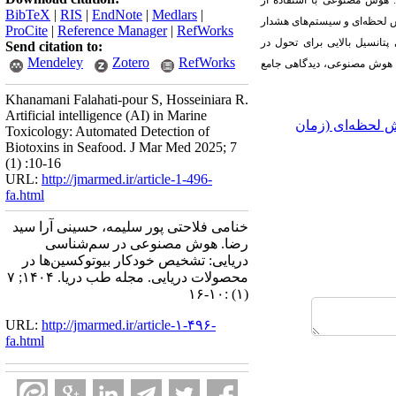
. هوش مصنوعی با استفاده از
BibTeX
|
RIS
|
EndNote
|
Medlars
|
یش لحظه‌ای و سیستم‌های هشدار
ProCite
|
Reference Manager
|
RefWorks
 پتانسیل بالایی برای تحول در
Send citation to:
Mendeley
Zotero
RefWorks
ی هوش مصنوعی، دیدگاهی جامع
Khanamani Falahati-pour S, Hosseiniara R.
Artificial intelligence (AI) in Marine
ش لحظه‌ای (زمان
Toxicology: Automated Detection of
Biotoxins in Seafood. J Mar Med 2025; 7
(1) :10-16
URL:
http://jmarmed.ir/article-1-496-
fa.html
خنامی فلاحتی پور سلیمه، حسینی آرا سید
رضا. هوش مصنوعی در سم‌شناسی
دریایی: تشخیص خودکار بیوتوکسین‌ها در
محصولات دریایی. مجله طب دریا. ۱۴۰۴; ۷
(۱) :۱۰-۱۶
URL:
http://jmarmed.ir/article-۱-۴۹۶-
fa.html