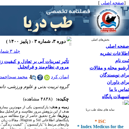
[
صفحه اصلی
]
بخش‌های اصلی
دوره ۳، شماره ۳ - ( پاییز ۱۴۰۰ )
صفحه اصلی
جلد ۳ شماره ۳ صفحات ۱۲۷-۱۱۹
اطلاعات نشریه
ثبت نام
تأثیر تمرینات آبی بر تعادل و کیفیت 
مروری نظام‌مند و فراتحلیل
آرشیو مجله و مقالات
برای نویسندگان
ایمان کرد
،
محمد سیداحمد
برای داوران
گروه تربیت بدنی و علوم ورزشی، دانشک
تماس با ما
تسهیلات پایگاه
چکیده:
(۴۸۳۸ مشاهده)
زمینه و هدف:
پارکینسون یکی از مهم‌ترین بیمار
نمایه های مجله طب دریا
هدف از این پژوهش مرور نظام‌مند و فراتحلیل مطالع
روش‌ها:
طرح تحقیق حاضر از نوع مطالعه مروری نظ
* ISC
پایگاه‌های اطلاعاتی
Sid
و
Magiran
، مقالات زبان 
* Index Medicus for the
واژه‌های مرتبط با "پارکینسون"، "کیفیت زندگی"، "
به مقایسه تمرینات ورزشی در آب در مقابل مراقبت