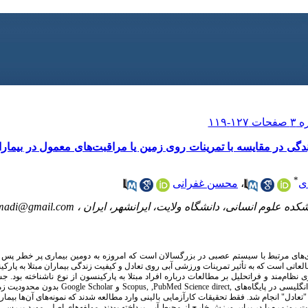
زندگی در مقایسه با تمرینات روی زمین یا مراقبت‌های معمول در بیمار
*
ی
،
محسن غفرانی
ده علوم انسانی، دانشگاه ولایت، ایرانشهر، ایران ،
madi@gmail.com
ی‌های مرتبط با سیستم عصبی در بزرگسالان است که امروزه به دومین بیماری پر خطر پس از
اتی است که به تأثیر تمرینات ورزشی آبی روی تعادل و کیفیت زندگی بیماران مبتلا به پارکینس
ام‌مند و فراتحلیل بر مطالعات درباره افراد مبتلا به پارکینسون از نوع ناشناخته بود. 
انگلیسی در پایگاه‌های
Science direct,
PubMed
,
Scopus,
و
Google Scholar
تعادل" انجام شد. فقط تحقیقات کارآزمایی بالینی وارد مطالعه شدند که نمونه‌های آن‌ها بیما
 روزمره یا در برابر ورزش خارج از محیط آبی پرداخته بودند. مولفه‌های اصلی مورد بررسی،