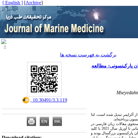
[ English ]
]
Archive
[
برگشت به فهرست نسخه ها
ان پارکینسونی: مطالعه
Mseyedah
‎ 10.30491/3.3.119
 آلزایمر تبدیل شده است، لذا
ون پرداخته‌اند.
جستجوی مقالات زبان فارسی در
بدون محدودیت زمانی تا آوریل سال 2021 با کلید
ران پارکینسون بزرگسال بودند و
Download citation:
 تعادل و کیفیت زندگی بیماران