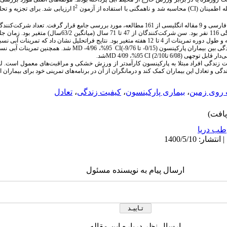
2
CI
) محاسبه شد و ناهمگنی با استفاده از آزمون
I
ارزیابی شد. برای تجزیه و تحل
بر اساس معیارهای ورود و خروج 2 مقاله­ فارسی و 9 مقاله­ انگلیسی از 161 مطالعه، مورد بررسی جامع قرار
شرکت در جلسات در طول هفته از دو تا پنج جلسه و طول دوره تمرینات از 4 تا 12 هفته متغیر بود. نتایج فراتحلیل 
ماران پارکینسون (0/15- تا 9/76-)
CI
95%، 4/96-
MD
شد. همچنین تمرینات آبی نسبت
قابل توجهی (6/08 تا2/10)
CI
95%، 4/09
MD
شد.
یت زندگی افراد مبتلا به پارکینسون کارآمدتر از ورزش خشکی و مراقبت‌های معمول است.
ل
ی و تعادل این بیماران کمک کند و درمانگران از آن در برنامه‌های تمرینی خود برای بیماران اس
 روی زمین
،
بیماری پارکینسون
،
کیفیت زندگی
،
تعادل
طب دریا
ارسال پیام به نویسنده مسئول
ارسال نظر درباره این مقاله