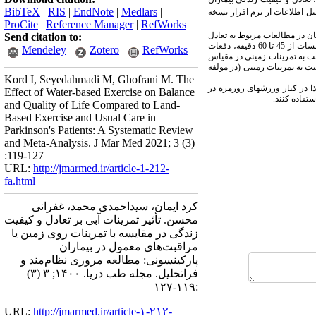
BibTeX
|
RIS
|
EndNote
|
Medlars
|
یل اطلاعات از نرم افزار نسخه
ProCite
|
Reference Manager
|
RefWorks
 گرفت. تعداد شرکت‌کنندگان در مطالعات مربوط به تعادل
Send citation to:
بیماران پارکینسونی شامل 294 نفر و کیفیت زندگی 116 نفر بود. سن شرکت‌کنندگان از 47 تا 71 سال (میانگین 63/2سال) متغیر بود. زمان جلسات از 45 تا 60 دقیقه، دفعات
Mendeley
Zotero
RefWorks
نشان داد که تمرینات آبی نسبت به تمرینات زمینی در مقیاس
 به تمرینات زمینی (در مولفه
Kord I, Seyedahmadi M, Ghofrani M. The
ذا در کنار ورزش­های روزمره در
Effect of Water-based Exercise on Balance
تفاده کنند.
and Quality of Life Compared to Land-
Based Exercise and Usual Care in
Parkinson's Patients: A Systematic Review
and Meta-Analysis. J Mar Med 2021; 3 (3)
:119-127
URL:
http://jmarmed.ir/article-1-212-
fa.html
کرد ایمان، سیداحمدی محمد، غفرانی
محسن. تأثیر تمرینات آبی بر تعادل و کیفیت
زندگی در مقایسه با تمرینات روی زمین یا
مراقبت‌های معمول در بیماران
پارکینسونی: مطالعه مروری نظام‌مند و
فراتحلیل. مجله طب دریا. ۱۴۰۰; ۳ (۳)
:۱۱۹-۱۲۷
URL:
http://jmarmed.ir/article-۱-۲۱۲-