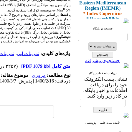
Eastern Mediterranean
پارکینسون بود. میانگین اختلاف (
MD
) با 95٪ فاصله اطمینان (
Region (IMEMR)
R
5/4
ev Man
موسسه کوکران استفاده گردید.
* Index Copernicus
یافته‌ها:
* ResearchBible
* J-Gate
* I2OR
39
PDQ
باعث تفاوت معنی‌دار اندکی در کیفیت زندگی بین بی
جستجو در پایگاه
* ROAD
تعادل با مقیاس تعادل برگ
BBS
) باعث تفاوت معنی‌دار 
نتیجه‌گیری:
ورزش‌های آبی در بهبود تعادل و کیف
* CiteFactor
خشکی، تمرین در آب می‌تواند به افزایش کیفیت زندگ
* Scientific Indexing
Services
* SID
واژه‌های کلیدی:
تمرینات آبی
،
تمرینات
* Magiran
جستجوی پیشرفته
* Google Scholar
متن کامل
[PDF 1079 kb]
(۲۲۵۷ دریافت)
دریافت اطلاعات پایگاه
و دارای رتبه علمی
نوع مطالعه:
مروری
|
موضوع مقاله:
نشانی پست الکترونیک
پژوهشی
دریافت: 1400/2/16 | پذیرش: 1400/3/7 | انتشار: 1400/5/10
خود را برای دریافت
از کمیسیون نشریات
اطلاعات و اخبار پایگاه،
وزارت بهداشت و درمان
در کادر زیر وارد کنید.
* ISC
* Index Medicus for the
تأییده نمایه علمی - پژوهشی
Eastern Mediterranean