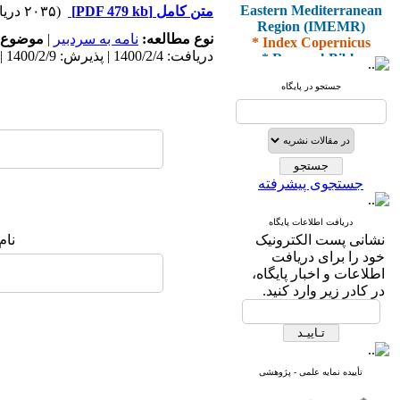
Eastern Mediterranean
متن کامل
[PDF 479 kb]
(۲۰۳۵ دریافت)
Region (IMEMR)
* Index Copernicus
نوع مطالعه:
نامه به سردبیر
|
موضوع 
* ResearchBible
دریافت: 1400/2/4 | پذیرش: 1400/2/9 | انتشار: 1400/3/10
* J-Gate
* I2OR
جستجو در پایگاه
* ROAD
* CiteFactor
* Scientific Indexing
Services
* SID
* Magiran
جستجوی پیشرفته
* Google Scholar
دریافت اطلاعات پایگاه
و دارای رتبه علمی
نشانی پست الکترونیک
نام
پژوهشی
خود را برای دریافت
از کمیسیون نشریات
اطلاعات و اخبار پایگاه،
وزارت بهداشت و درمان
در کادر زیر وارد کنید.
* ISC
* Index Medicus for the
تأییده نمایه علمی - پژوهشی
Eastern Mediterranean