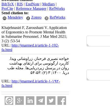
BibTeX
|
RIS
|
EndNote
|
Medlars
|
ProCite
|
Reference Manager
|
RefWorks
Send citation to:
Mendeley
Zotero
RefWorks
Khajehnasiri F, Zaroushani V. Application
of Ergonomics to Promote Mental Health
in Submarine Personnel. J Mar Med 2021;
3 (2) :53-54
URL:
http://jmarmed.ir/article-1-192-
fa.html
خواجه نصیری فرحناز، زراوشانی ویدا.
کاربرد ارگونومی برای ارتقای بهداشت
روان در پرسنل زیردریایی‌ها. مجله طب
دریا. ۱۴۰۰; ۳ (۲) :۵۳-۵۴
URL:
http://jmarmed.ir/article-۱-۱۹۲-
fa.html