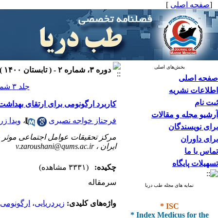
[
صفحه اصلی
]
بخش‌های اصلی
دوره ۳، شماره ۲ - ( تابستان ۱۴۰۰ )
صفحه اصلی
جلد ۳ شماره ۲ صفحات ۵۴-۵۳
اطلاعات نشریه
ثبت نام
کاربرد ارگونومی برای ارتقای بهداشت 
آرشیو مجله و مقالات
فرحناز خواجه نصیری
،
ویدا زر
برای نویسندگان
مرکز تحقیقات عوامل اجتماعی موثر ب
برای داوران
ایران ،
v.zaroushani@qums.ac.ir
تماس با ما
تسهیلات پایگاه
چکیده:
(۳۳۳۱ مشاهده)
سرمقاله
نمایه های مجله طب دریا
* ISC
واژه‌های کلیدی:
زیردریایی
،
ارگونومی
* Index Medicus for the