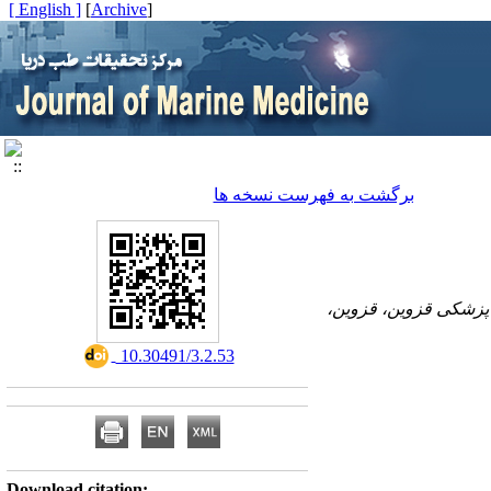
[ English ]
]
Archive
[
برگشت به فهرست نسخه ها
 پزشکی قزوین، قزوین،
‎ 10.30491/3.2.53
Download citation: