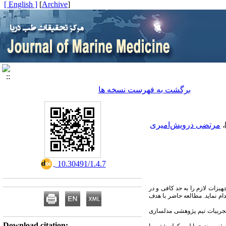
[ English ]
]
Archive
[
برگشت به فهرست نسخه ها
،
مرتضی درویش‌امیری
‎ 10.30491/1.4.7
هیزات لازم را به حد کافی و در
م نماید. مطالعه حاضر با هدف
 تجربیات تیم پژوهشی مدلسازی
Download citation: