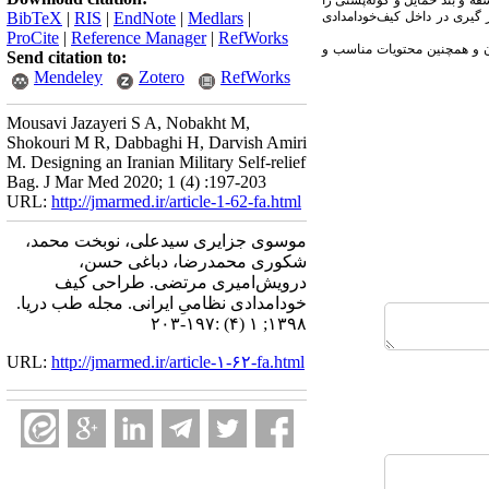
قه و بند حمایل و کوله‌پشتی را
 گیری در داخل کیف‌خودامدادی
|
Medlars
|
EndNote
|
RIS
|
BibTeX
ProCite
|
Reference Manager
|
RefWorks
 و همچنین محتویات مناسب و
Send citation to:
Mendeley
Zotero
RefWorks
Mousavi Jazayeri S A, Nobakht M,
Shokouri M R, Dabbaghi H, Darvish Amiri
M. Designing an Iranian Military Self-relief
Bag. J Mar Med 2020; 1 (4) :197-203
URL:
http://jmarmed.ir/article-1-62-fa.html
موسوی جزایری سیدعلی، نوبخت محمد،
شکوری محمدرضا، دباغی حسن،
درویش‌امیری مرتضی. طراحی کیف
خودامدادی نظامیِ ایرانی. مجله طب دریا.
۱۳۹۸; ۱ (۴) :۱۹۷-۲۰۳
URL:
http://jmarmed.ir/article-۱-۶۲-fa.html