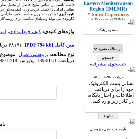
یافته‌ها:
کیف خودامدادی در قطع 15
x
18 سانتیمت
Eastern Mediterranean
داشته باشد. بر اساس نتایج حاصل از تحلیل نظر 
Region (IMEMR)
نظامی ایرانی را کسب کردند. وزن کیف مذکور در حالت شارژ
* Index Copernicus
نتیجه‌گیری:
با توجه به وزن مناسب کیف طراحی 
* ResearchBible
کاربردی می تواند وسیله‌ای مناسب برای رزمندگان
* J-Gate
* I2OR
جستجو در پایگاه
واژه‌های کلیدی:
کیف خودامدادی
،
امد
* ROAD
* CiteFactor
متن کامل
[PDF 794 kb]
(۴۸۱۹ دریافت)
* Scientific Indexing
Services
نوع مطالعه:
پژوهشي اصیل
|
موضوع 
* SID
دریافت: 1398/11/1 | پذیرش: 1398/12/18 | انتشار: 1398/12/18
* Magiran
جستجوی پیشرفته
* Google Scholar
دریافت اطلاعات پایگاه
و دارای رتبه علمی
نشانی پست الکترونیک
پژوهشی
خود را برای دریافت
از کمیسیون نشریات
اطلاعات و اخبار پایگاه،
وزارت بهداشت و درمان
در کادر زیر وارد کنید.
* ISC
نام
* Index Medicus for the
تأییده نمایه علمی - پژوهشی
Eastern Mediterranean