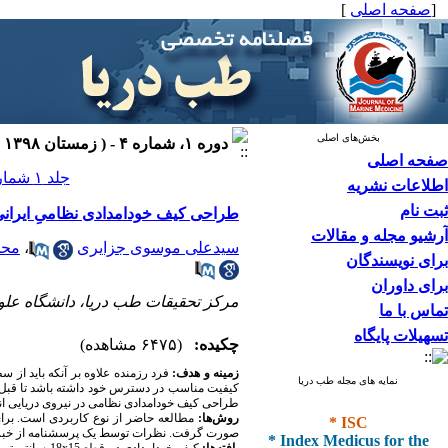
[
صفحه اصلی
]
بخش‌های اصلی
دوره ۱، شماره ۴ - ( زمستان ۱۳۹۸ )
صفحه اصلی
جلد ۱ شماره ۴ صفحات ۲۰۳-۱۹۷
اطلاعات نشریه
ثبت نام
طراحی کیف خودامدادی نظامیِ ایران
آرشیو مجله و مقالات
سیدعلی موسوی جزایری
،
محم
برای نویسندگان
برای داوران
مرکز تحقیقات طب دریا، دانشگاه علوم 
تماس با ما
تسهیلات پایگاه
چکیده:
(۶۴۷۵ مشاهده)
زمینه و هدف:
فرد رزمنده علاوه بر آنکه باید از س
نمایه های مجله طب دریا
کیفیت مناسب در دسترس خود داشته باشد تا قبل 
طراحی کیف خودامدادی نظامی در نیروی دریایی ان
* ISC
روش
ها:
مطالعه حاضر از نوع کاربردی است. برا
* Index Medicus for the
صورت گرفت. نظرات توسط ‌یک پرسشنامه از خبرگا