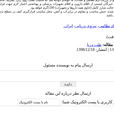
ر و از برزنت نرم نظامی و ضدآب، به گونه‌ای دوخته شد که قابلیت نصب روی ران، کمربند، فانس
خبرگان لیستی از اقلام دارویی و اقلام تجهیزات پزشکی و بهداشتی اعتبار لازم جهت قرار
 کامل (حاوی همه داروها و تجهیزات) 1200گرم خواهد بود.
شده، جنس مناسب و مقاوم در برابر آب و آتش، محل مناسب قرارگیری کیف در سطح بدن
 باشد.
اد نظامی
،
نیروی دریایی
،
ایران.
مقاله:
طب دریا
ارسال پیام به نویسنده مسئول
ارسال نظر درباره این مقاله
 کاربری یا پست الکترونیک شما: