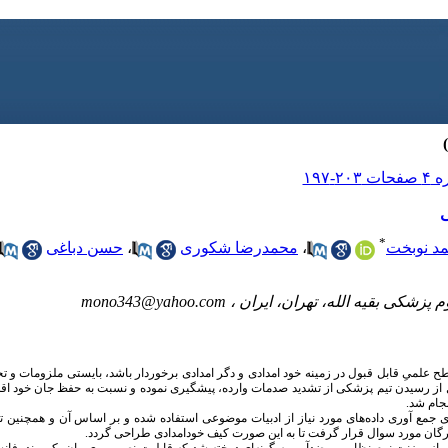
ی
*
د نوبخت
،
محمدرضا شکوری
،
حسن دباغی
پزشکی بقیه الله، تهران، ایران ،
mono343@yahoo.com
طح علمیِ قابل قبول در زمینه‌ خود امدادی و دگر امدادی برخوردار باشد، بایستی ملزومات و تج
از رسیدن تیم پزشکی از تشدید صدمات وارده، پیشگیری نموده و نسبت به حفظ جان خود اقدا
جام شد.
ی جمع آوری داده‌های مورد نیاز از ادبیات موضوعی استفاده شده و بر اساس آن و همچنین
ن مورد سوال قرار گرفت تا به ‌این صورت کیف خودامدادی طراحی گردد.