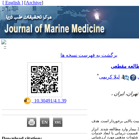
[ English ]
]
Archive
[
برگشت به فهرست نسخه ها
*
،
لیلا کریمی
ران، ایران ،
‎ 10.30491/4.1.39
همیت بالایی برخوردار است. هدف
مطالعه مقطعی حاضر در یکی از درمانگاه ­های نیروی دریایی در سال 1399 انجام شد. نمونه‌گیری به روش در دسترس بود و تعداد 203 بیمار وارد مطالعه شدند. ابزار
درمانی با ابعاد خدمات
شئونات مذهبی مورد ارزشیابی
Download citation: