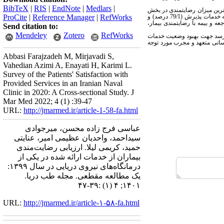
BibTeX
|
RIS
|
EndNote
|
Medlars
|
رصد (در سطح خوب) بود. بیشترین و کمترین میزان رضایتمندی در بخش
درمانی مربوط به خدمات پزشکی (75/5 درصد) و پرستاری (69/9 درصد) و بیشترین و کمترین میزان رضایتمندی در بخش غیردرمانی مربوط به خدمات پذیرش (79/1 درصد) و
RefWorks
|
Reference Manager
|
ProCite
عه و بیمه با رضایتمندی بیمار،
Send citation to:
Mendeley
Zotero
RefWorks
ی‌رسد جهت بهبود وضعیت خدمات
انسانی متعهد و مجرب مورد توجه
Abbasi Farajzadeh M, Mirjavadi S,
Vahedian Azimi A, Enayati H, Karimi L.
Survey of the Patients' Satisfaction with
Provided Services in an Iranian Naval
Clinic in 2020: A Cross-sectional Study. J
Mar Med 2022; 4 (1) :39-47
URL:
http://jmarmed.ir/article-1-58-fa.html
عباسی فرج زاده محسن، میرجوادی
سیداحمد، واحدیان عظیمی امیر، عنایتی
حمید، کریمی لیلا. ارزیابی رضایت‌مندی
بیماران از خدمات ارائه شده در یکی از
درمانگاه‌های نیروی دریایی در سال ۱۳۹۹:
یک مطالعه مقطعی. مجله طب دریا.
۱۴۰۱; ۴ (۱) :۳۹-۴۷
URL:
http://jmarmed.ir/article-۱-۵۸-fa.html