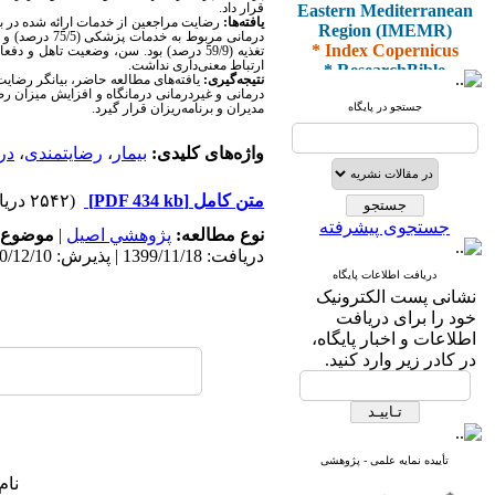
Eastern Mediterranean
قرار داد.
Region (IMEMR)
یافته‌ها:
* Index Copernicus
تغذیه (59/9 درصد) بود. سن، وضعیت تاهل
* ResearchBible
ارتباط معنی‌داری نداشت.
نتیجه‌گیری:
یافته‌های مطالعه حاضر، بیانگر رضا
* J-Gate
درمانی و غیردرمانی درمانگاه و افزایش میزان رضا
* I2OR
جستجو در پایگاه
مدیران و برنامه‌ریزان قرار گیرد
.
* ROAD
* CiteFactor
واژه‌های کلیدی:
بیمار
،
رضایتمندی
،
در
* Scientific Indexing
Services
* SID
متن کامل
[PDF 434 kb]
(۲۵۴۲ دریافت)
* Magiran
جستجوی پیشرفته
نوع مطالعه:
پژوهشي اصیل
|
موضوع 
* Google Scholar
دریافت: 1399/11/18 | پذیرش: 1400/12/10 | انتشار: 1401/1/1
دریافت اطلاعات پایگاه
و دارای رتبه علمی
نشانی پست الکترونیک
پژوهشی
خود را برای دریافت
از کمیسیون نشریات
اطلاعات و اخبار پایگاه،
وزارت بهداشت و درمان
در کادر زیر وارد کنید.
* ISC
* Index Medicus for the
تأییده نمایه علمی - پژوهشی
Eastern Mediterranean
نام