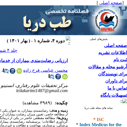
[
صفحه اصلی
]
بخش‌های اصلی
دوره ۴، شماره ۱ - ( بهار ۱۴۰۱ )
صفحه اصلی
جلد ۴ شماره ۱ صفحات ۴۷-۳۹
اطلاعات نشریه
ثبت نام
ارزیابی رضایت‌مندی بیماران از خدمات ارائه شد
آرشیو مجله و مقالات
محسن عباسی فرج زاده
،
س
برای نویسندگان
برای داوران
مرکز تحقیقات علوم رفتاری، انستیتو س
تماس با ما
leilakarimi1487@gmail.com
تسهیلات پایگاه
چکیده:
(۳۹۸۹ مشاهده)
نمایه های مجله طب دریا
زمینه و هدف:
رضایتمندی بیماران، به عنوان یکی ا
از مطالعه حاضر، تعیین میزان رضایت بیماران از خد
* ISC
روش‌ها
:
گردآوری اطلاعات؛ پرسشنامه رضایتمندی بیماران با 48 سوال بود که روایی و پایایی آن تایید گردید. این پرسشنامه رضایت بیماران را
* Index Medicus for the
پزشکی، پرستاری، بهداشت و نظافت و غیردرمانی 