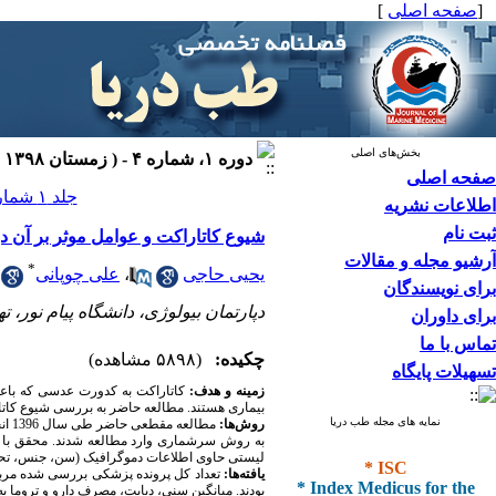
[
صفحه اصلی
]
بخش‌های اصلی
دوره ۱، شماره ۴ - ( زمستان ۱۳۹۸ )
صفحه اصلی
جلد ۱ شماره ۴ صفحات ۲۲۱-۲۱۵
اطلاعات نشریه
ثبت نام
شیوع کاتاراکت و عوامل موثر بر آن در دریانوردان
آرشیو مجله و مقالات
*
یحیی حاجی
،
علی چوپانی
برای نویسندگان
دپارتمان بیولوژی، دانشگاه پیام نور، ته
برای داوران
تماس با ما
چکیده:
(۵۸۹۸ مشاهده)
تسهیلات پایگاه
زمینه و هدف:
کاتاراکت به کدورت عدسی که باعث ا
بیماری هستند. مطالعه حاضر به بررسی شیوع کاتارا
نمایه های مجله طب دریا
روش‌ها:
مطا
به روش سرشماری وارد مطالعه شدند. محقق با 
* ISC
لیستی حاوی اطلاعات دموگرافیک (سن، جنس، تحصیلات
یافته‌ها:
* Index Medicus for the
بودند. میانگین سنی، دیابت، مصرف دارو و تروما به