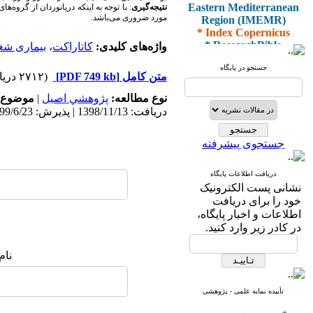
Eastern Mediterranean
نتیجه‌گیری
Region (IMEMR)
مورد ضروری می‌باشد.
* Index Copernicus
* ResearchBible
واژه‌های کلیدی:
کاتاراکت
،
بیماری شغ
* J-Gate
* I2OR
جستجو در پایگاه
متن کامل
[PDF 749 kb]
(۲۷۱۲ دریافت)
* ROAD
* CiteFactor
نوع مطالعه:
پژوهشي اصیل
|
موضوع 
* Scientific Indexing
دریافت: 1398/11/13 | پذیرش: 1399/6/23 | انتشار: 1398/12/10
Services
* SID
* Magiran
جستجوی پیشرفته
* Google Scholar
دریافت اطلاعات پایگاه
و دارای رتبه علمی
نشانی پست الکترونیک
پژوهشی
خود را برای دریافت
از کمیسیون نشریات
اطلاعات و اخبار پایگاه،
وزارت بهداشت و درمان
در کادر زیر وارد کنید.
نام
* ISC
* Index Medicus for the
تأییده نمایه علمی - پژوهشی
Eastern Mediterranean