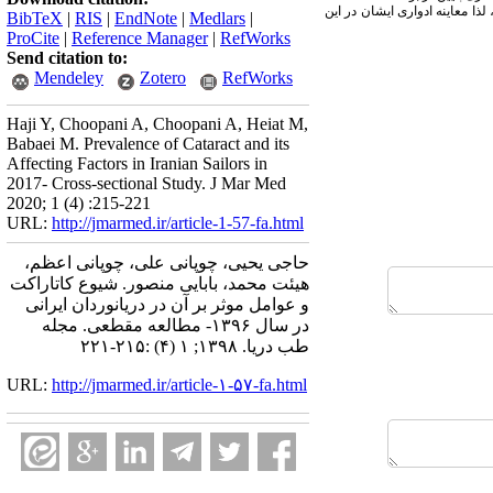
 شیوع 13/48% در مطالعه حاضر گزارش گردید، لذا معاینه ادواری ایشان در این
BibTeX
|
RIS
|
EndNote
|
Medlars
|
ProCite
|
Reference Manager
|
RefWorks
Send citation to:
Mendeley
Zotero
RefWorks
Haji Y, Choopani A, Choopani A, Heiat M,
Babaei M. Prevalence of Cataract and its
Affecting Factors in Iranian Sailors in
2017- Cross-sectional Study. J Mar Med
2020; 1 (4) :215-221
URL:
http://jmarmed.ir/article-1-57-fa.html
حاجی یحیی، چوپانی علی، چوپانی اعظم،
هیئت محمد، بابایی منصور. شیوع کاتاراکت
و عوامل موثر بر آن در دریانوردان ایرانی
در سال ۱۳۹۶- مطالعه مقطعی. مجله
طب دریا. ۱۳۹۸; ۱ (۴) :۲۱۵-۲۲۱
URL:
http://jmarmed.ir/article-۱-۵۷-fa.html