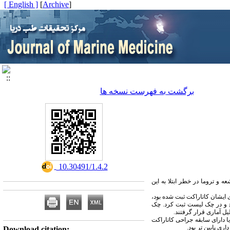
[ English ]
]
Archive
[
برگشت به فهرست نسخه ها
‎ 10.30491/1.4.2
و تروما در خطر ابتلا به این
 و برای ایشان کاتاراکت ثبت شده بود،
ج و در چک لیست ثبت کرد. چک
2 مورد بود، که از این تعداد، 337 نفر (13/48%) مبتلا به کاتاراکت یا دارای سابقه جراحی کاتاراکت
ری پایین تر بود.
Download citation: