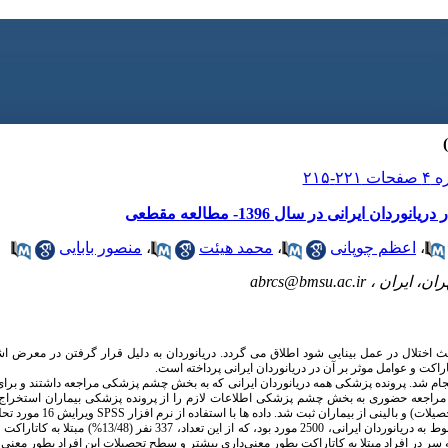
 ایرانی در سال 1396- مطالعه مقطعی
،
اعظم چوپانی
،
محمد هیئت
،
منصور بابایی
ران، ایران ،
abrcs@bmsu.ac.ir
ختلال در عمل بینایی شود اطلاق می گردد. دریانوردان به دلیل قرار گرفتن در معرض اشعه 
کت و عوامل موثر بر آن در دریانوردان ایرانی پرداخته است.
لعه مقطعی حاضر طی سال 1396 انجام شد. پرونده پزشکی همه دریانوردان ایرانی که به بخش چشم پزشکی مراجعه داشتند
مراجعه حضوری به بخش چشم پزشکی اطلاعات لازم را از پرونده پزشکی بیماران استخرا
) و بالینی از بیماران ثبت شد. داده ها با استفاده از نرم افزار
SPSS
ویرایش 16 مورد تحلیل آماری قرار گرفتند.
تعداد کل پرونده پزشکی بررسی شده مربوط به دریانوردان ایرانی، 500
 سر در افراد مبتلا به کاتاراکت بطور معنی‌داری بیشتر و سطح تحصیلات این افراد بطور معنی دا