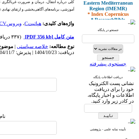
Eastern Mediterranean
Region (IMEMR)
آموزشی، برنامه‌های آگاهی‌بخشی و ارتقای نهادی 
* Index Copernicus
* ResearchBible
* J-Gate
واژه‌های کلیدی:
هپاتیتC
،
ویروسHCV
* I2OR
جستجو در پایگاه
* ROAD
متن کامل
[PDF 356 kb]
(۳۳۷ دریافت)
* CiteFactor
* Scientific Indexing
نوع مطالعه:
خلاصه سیاستی
|
موضوع 
Services
دریافت: 1404/10/23 | پذیرش: 1404/11/7 | انتشار: 1404/11/10
* SID
* Magiran
جستجوی پیشرفته
* Google Scholar
دریافت اطلاعات پایگاه
و دارای رتبه علمی
نشانی پست الکترونیک
پژوهشی
خود را برای دریافت
از کمیسیون نشریات
اطلاعات و اخبار پایگاه،
وزارت بهداشت و درمان
در کادر زیر وارد کنید.
نام
* ISC
* Index Medicus for the
تأییده نمایه علمی - پژوهشی
Eastern Mediterranean