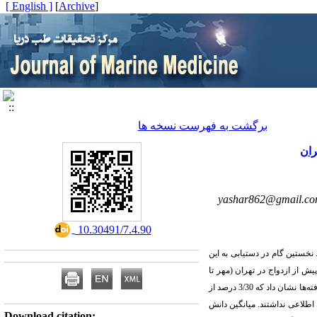
[ English ]
]
Archive
[
برگشت به فهرست نسخه ها
yashar862@gmail.c
‎ 10.30491/7.4.90
20 تعیین کرده است. نخستین گام در دستیابی به این
 از ازدواج در تهران (مهر تا
اجرا شد. این پژوهش مقطعی با مشارکت ۲۵۳۴ فرد ۱۴ تا ۸۴ ساله انجام شد. یافته‌ها نشان داد که 3/30 درصد از
یر می‌شود، و حدود 80% از درمان‌پذیری بیماری اطلاعی نداشتند. میانگین دانش
Download citation: