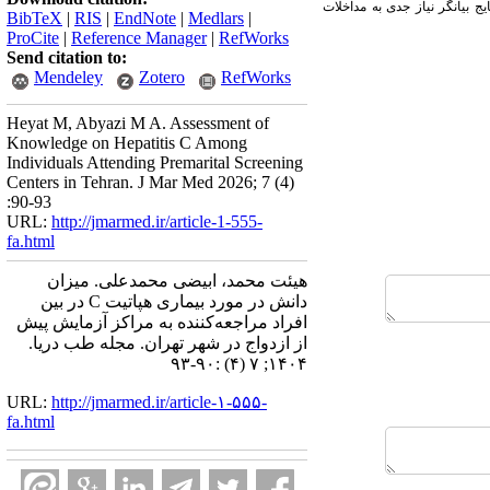
 داشتند. نتایج بیانگر نیاز جدی به مداخلات
BibTeX
|
RIS
|
EndNote
|
Medlars
|
ProCite
|
Reference Manager
|
RefWorks
Send citation to:
Mendeley
Zotero
RefWorks
Heyat M, Abyazi M A. Assessment of
Knowledge on Hepatitis C Among
Individuals Attending Premarital Screening
Centers in Tehran. J Mar Med 2026; 7 (4)
:90-93
URL:
http://jmarmed.ir/article-1-555-
fa.html
هیئت محمد، ابیضی محمدعلی. میزان
دانش در مورد بیماری هپاتیت C در بین
افراد مراجعه‌کننده به مراکز آزمایش پیش
از ازدواج در شهر تهران. مجله طب دریا.
۱۴۰۴; ۷ (۴) :۹۰-۹۳
URL:
http://jmarmed.ir/article-۱-۵۵۵-
fa.html