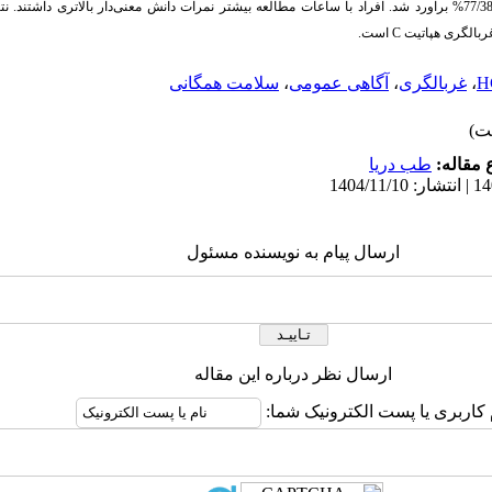
کلی درباره انتقال، درمان و ضرورت غربالگری 77/38% برآورد شد. افراد با ساعات مطالعه بیشتر نمرات دانش معنی‌دار بالاتری
غربالگری هپاتیت
C
است.
،
غربالگری
،
آگاهی عمومی
،
سلامت همگانی
مقاله:
طب دریا
ارسال پیام به نویسنده مسئول
ارسال نظر درباره این مقاله
 کاربری یا پست الکترونیک شما: