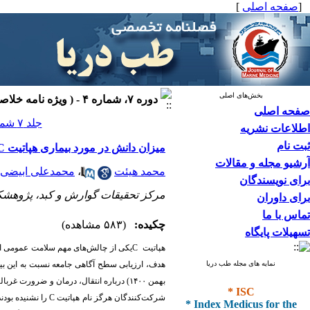
[
صفحه اصلی
]
بخش‌های اصلی
دوره ۷، شماره ۴ - ( ویژه نامه خلاصه سیاستی ۱۴۰۴ )
صفحه اصلی
جلد ۷ شماره ۴ صفحات ۹۳-۹۰
اطلاعات نشریه
ثبت نام
میزان دانش در مورد بیماری هپاتیت C در بین افراد مراجعه‌کننده به مراکز آزمایش پیش از ازدواج در شهر تهران
آرشیو مجله و مقالات
محمد هیئت
،
محمدعلی ابیضی
برای نویسندگان
مرکز تحقیقات گوارش و کبد، پژوهشکده 
برای داوران
تماس با ما
چکیده:
(۵۸۳ مشاهده)
تسهیلات پایگاه
هپاتیت
C
یکی از چالش‌های مهم سلامت عمومی ا
نمایه های مجله طب دریا
هدف، ارزیابی سطح آگاهی جامعه نسبت به این بیم
بهمن ۱۴۰۰) درباره انتقال، درمان و ضرورت غربالگری هپاتیت
* ISC
* Index Medicus for the
شرکت‌کنندگان هرگز نام هپاتیت
C