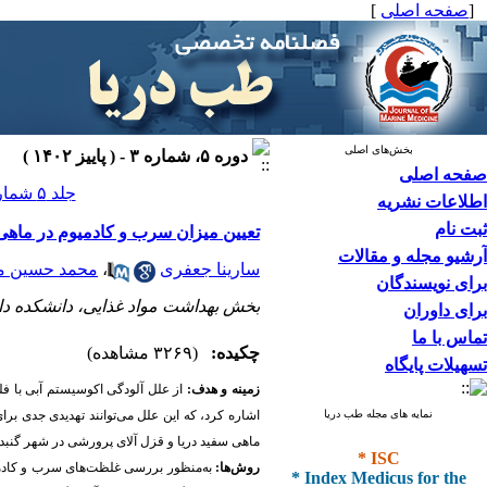
[
صفحه اصلی
]
بخش‌های اصلی
دوره ۵، شماره ۳ - ( پاییز ۱۴۰۲ )
صفحه اصلی
جلد ۵ شماره ۳ صفحات ۲۰۳-۱۹۶
اطلاعات نشریه
ثبت نام
تعیین میزان سرب و کادمیوم در ماه
آرشیو مجله و مقالات
سارینا جعفری
،
محمد حسین م
برای نویسندگان
بخش بهداشت مواد غذایی، دانشکده دا
برای داوران
تماس با ما
چکیده:
(۳۲۶۹ مشاهده)
تسهیلات پایگاه
زمینه و هدف:
از علل آلودگی اکوسیستم آبی با ف
نمایه های مجله طب دریا
اشاره کرد، که این علل می‌توانند تهدیدی جدی 
ماهی سفید دریا و قزل آلای پرورشی در شهر گنبد
* ISC
* Index Medicus for the
روش‌ها: