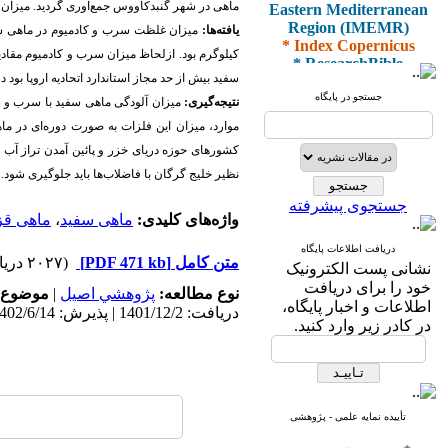
Eastern Mediterranean
ماهی در شهر گنبدکاووس جمع‌آوری گردید. میزان سر
Region (IMEMR)
یافته‌ها:
میزان غلظت سرب و کادمیوم در ماهی سفید ب
* Index Copernicus
* ResearchBible
کیلوگرم بود. ازلحاظ میزان سرب و کادمیوم مقادیر
* J-Gate
سفید بیش از حد مجاز استاندارد اتحادیه اروپا بود در صورتی که در ماهی قزل‌آلا به ترتیب
* I2OR
جستجو در پایگاه
نتیجه‌گیری:
میزان آلودگی ماهی سفید با سرب و کاد
* ROAD
موارد، میزان این فلزات به صورت دوره‌ای در م
* CiteFactor
* Scientific Indexing
کشورهای حوزه دریای خزر و پائین آمدن تراز آب در
Services
نظیر خلیج گرگان با فاضلاب‌ها باید جلوگیری شود.
* SID
* Magiran
جستجوی پیشرفته
* Google Scholar
واژه‌های کلیدی:
ماهی سفید
،
ماهی قزل
دریافت اطلاعات پایگاه
و دارای رتبه علمی
متن کامل
[PDF 471 kb]
(۲۰۲۷ دریافت)
نشانی پست الکترونیک
پژوهشی
خود را برای دریافت
از کمیسیون نشریات
نوع مطالعه:
پژوهشي اصیل
|
موضوع 
اطلاعات و اخبار پایگاه،
وزارت بهداشت و درمان
دریافت: 1401/12/2 | پذیرش: 1402/6/14 | انتشار: 1402/9/30
در کادر زیر وارد کنید.
* ISC
* Index Medicus for the
تأییده نمایه علمی - پژوهشی
Eastern Mediterranean