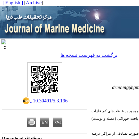
[ English ]
]
Archive
[
برگشت به فهرست نسخه ها
drmhmg@gma
‎ 10.30491/5.3.196
 موجود در غلظت‌های کم فلزات
ر بافت خوراکی (عضله و پوست)
رسی غلظت‌های سرب و کادمیوم، 25 نمونه ماهی سفید و 25 نمونه ماهی قزل‌آلا از فروردین ماه تا خرداد ماه سال 1401 به‌صورت تصادفی از مراکز عرضه
Download citation: