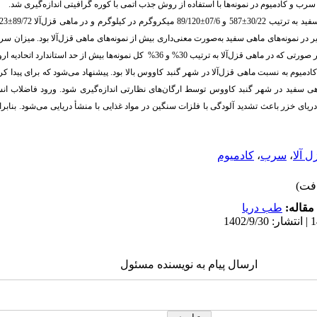
ب و کادمیوم در نمونه‌ها با استفاده از روش جذب اتمی با کوره گرافیتی اندازه‌گیری شد.
ه ترتیب 30/22
±
587 و 07/6
±
89/120 میکروگرم در کیلوگرم و در ماهی قزل‌آلا 89/72
±
9/323
 در نمونه‌های ماهی سفید به‌صورت معنی‌داری بیش از نمونه‌های ماهی قزل‌آلا بود
.
میزان سرب
 30% و 36% کل نمونه‌ها بیش از حد استاندارد اتحادیه اروپا بودند.
میوم به نسبت ماهی قزل‌آلا در شهر گنبد کاووس بالا بود. پیشنهاد می‌شود که برای پیدا کرد
اهی سفید در شهر گنبد کاووس توسط ارگان‌های نظارتی اندازه‌گیری شود. ورود فاضلاب انس
یای خزر باعث تشدید آلودگی با فلزات سنگین در مواد غذایی با منشأ دریایی می‌شود. بنابرای
 آلا
،
سرب
،
کادمیوم
مقاله:
طب دریا
ارسال پیام به نویسنده مسئول