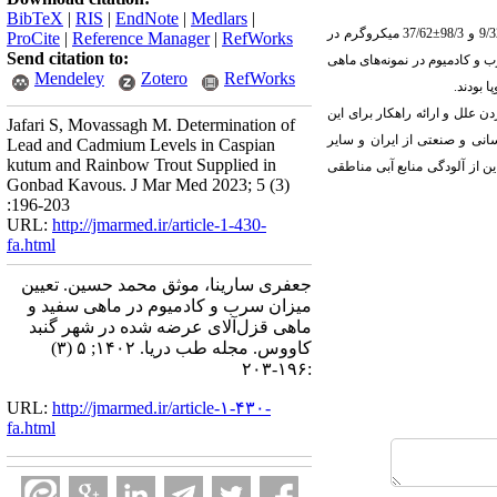
BibTeX
|
RIS
|
EndNote
|
Medlars
|
 و 98/3
±
37/62 میکروگرم در
ProCite
|
Reference Manager
|
RefWorks
Send citation to:
 و کادمیوم در نمونه‌های ماهی
Mendeley
Zotero
RefWorks
ن علل و ارائه راهکار برای این
Jafari S, Movassagh M. Determination of
انی و صنعتی از ایران و سایر
Lead and Cadmium Levels in Caspian
kutum and Rainbow Trout Supplied in
ن از آلودگی منابع آبی مناطقی
Gonbad Kavous. J Mar Med 2023; 5 (3)
:196-203
URL:
http://jmarmed.ir/article-1-430-
fa.html
جعفری سارینا، موثق محمد حسین. تعیین
میزان سرب و کادمیوم در ماهی سفید و
ماهی قزل‌آلای عرضه شده در شهر گنبد
کاووس. مجله طب دریا. ۱۴۰۲; ۵ (۳)
:۱۹۶-۲۰۳
URL:
http://jmarmed.ir/article-۱-۴۳۰-
fa.html