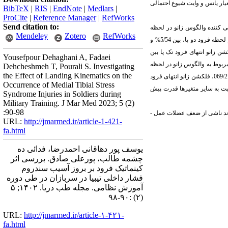
ر انتهای دوره 6 ماهه، با استفاده مجدد از معیار یاتس و وایت شیوع احتمالی
BibTeX
|
RIS
|
EndNote
|
Medlars
|
ProCite
|
Reference Manager
|
RefWorks
Send citation to:
 کننده والگوس زانو در لحظه
Mendeley
Zotero
RefWorks
ه فرود دو پا، بین 5/54
%
و
2/% واریانس، فلکشن ران انتهای فرود دوپا، بین 65% و 7/92% واریانس، فلکشن زانو انتهای فرود تک پا بین
Yousefpour Dehaghani A, Fadaei
بوط به والگوس زانو در لحظه
Dehcheshmeh T, Pourali S. Investigating
the Effect of Landing Kinematics on the
فرود تک پا 204/2، در والگوس زانو در لحظه فرود دو پا 773/1، در متغیر فلکشن ران انتهای فرود تک پا 491/2، در فلکشن ران انتهای فرود دو پا 069/2، فلکشن زانو انتهای فرود
Occurrence of Medial Tibial Stress
 به لحاظ آماری نسبت به سایر متغیرها قدرت پیش
Syndrome Injuries in Soldiers during
Military Training. J Mar Med 2023; 5 (2)
:90-98
اند ناشی از ضعف عضلات عمل ­
URL:
http://jmarmed.ir/article-1-421-
fa.html
یوسف پور دهاقانی احمدرضا، فدائی ده
چشمه طالب، پورعلی صادق. بررسی اثر
کینماتیک فرود بر بروز آسیب سندروم
فشار داخلی تیبیا در سربازان در طی دوره
آموزش نظامی. مجله طب دریا. ۱۴۰۲; ۵
(۲) :۹۰-۹۸
URL:
http://jmarmed.ir/article-۱-۴۲۱-
fa.html