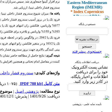
Eastern Mediterranean
نرم افزار کینوا جمع­آوری شد.
Region (IMEMR)
سندروم فشار داخلی تیبیا، ارزیابی شد.
* Index Copernicus
* ResearchBible
یافته
ها:
میزان شیوع سندروم فشار داخلی تیبیا در س
* J-Gate
فرود تک پا در بروز آسیب سندروم فشار داخلی تیبیا 
* I2OR
جستجو در پایگاه
%
6/77
* ROAD
3/65
%
و 1/93
%
واریانس و بلاخره برای فلکشن زانو انت
* CiteFactor
* Scientific Indexing
Services
* SID
* Magiran
بینی کنندگی بالاتری جهت بروز سندروم فشار داخلی تیبیا
جستجوی پیشرفته
* Google Scholar
نتیجه
­
گیری:
نتایج حاصل از مطالعه حاضر نشان داد،
کننده در مفاصل اندام تحتانی و همچنین افزایش با
دریافت اطلاعات پایگاه
و دارای رتبه علمی
نشانی پست الکترونیک
پژوهشی
خود را برای دریافت
از کمیسیون نشریات
واژه‌های کلیدی:
سندروم فشار داخلی ت
اطلاعات و اخبار پایگاه،
وزارت بهداشت و درمان
در کادر زیر وارد کنید.
متن کامل
[PDF 788 kb]
(۱۰۷۵ دریافت)
نوع مطالعه:
پژوهشي اصیل
|
موضوع 
دریافت: 1401/9/26 | پذیرش: 1401/12/1 | انتشار: 1401/12/10
* ISC
* Index Medicus for the
تأییده نمایه علمی - پژوهشی
Eastern Mediterranean