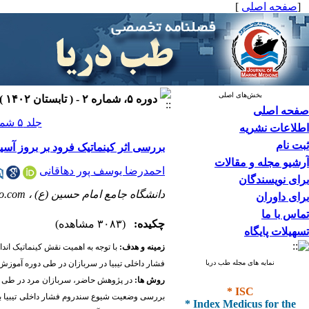
[
صفحه اصلی
]
بخش‌های اصلی
دوره ۵، شماره ۲ - ( تابستان ۱۴۰۲ )
صفحه اصلی
جلد ۵ شماره ۲ صفحات ۹۸-۹۰
اطلاعات نشریه
ثبت نام
بررسی اثر کینماتیک فرود بر بروز آ
آرشیو مجله و مقالات
احمدرضا یوسف پور دهاقانی
برای نویسندگان
دانشگاه جامع امام حسین (ع) ،
oo.com
برای داوران
تماس با ما
چکیده:
(۳۰۸۳ مشاهده)
تسهیلات پایگاه
زمینه و هدف:
با توجه به اهمیت نقش کینماتیک اند
نمایه های مجله طب دریا
فشار داخلی تیبیا در سربازان در طی دوره آموزش
روش­ ها:
در پژوهش حاضر
،
سربازان مرد در طی دوره 6 ماه آموزش نظامی در سال 1401 بررسی شدند که تعداد 116 نفر از آنها انتخاب گردید
* ISC
* Index Medicus for the
بررسی وضعیت شیوع سندروم فشار داخلی تیبیا با اس