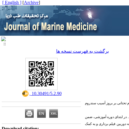
[ English ]
]
Archive
[
برگشت به فهرست نسخه ها
‎ 10.30491/5.2.90
ام تحتانی بر بروز آسیب سندروم
،
ضمن
ه
دوربین فیلم ­برداری و به کمک
Download citation: