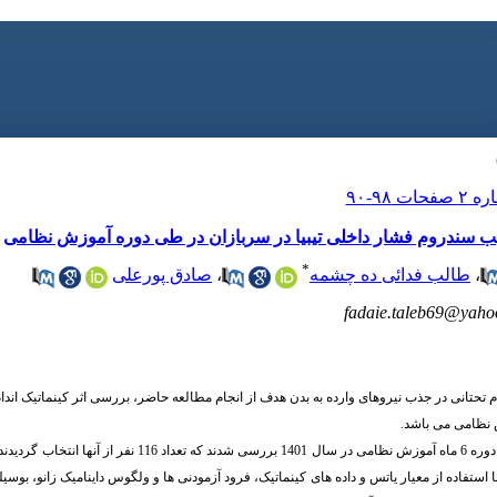
سیب سندروم فشار داخلی تیبیا در سربازان در طی دوره آموزش نظامی
*
،
طالب فدائی ده چشمه
،
صادق پورعلی
fadaie.taleb69@yah
ام تحتانی در جذب نیروهای وارده به بدن هدف از انجام مطالعه حاضر، بررسی اثر
کینماتیک اند
 نظامی می ­باشد.
ند. در ابتدای دوره آموزشی
تفاده از معیار یاتس و داده ­های کینماتیک
،
فرود آزمودنی­ ها و ولگوس داینامیک زانو،
بوسیل