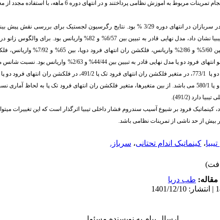
سپس سربازان به انجام تمرینات مربوط به آموزش نظامی پرداختند و د
ربازان در انتهای دوره 3/29
%
بود. نتایج رگرسیون لجستیک برای بررسی نقش پیش ‏بینی
نشان داد، مدل نهایی قادر به تبیین بین 6/57
%
و 82
%
واریانس بود. برای والگوس زانو در لحظ
واریانس، فلکشن ران انتهای فرود تک پا بین 5/60% و 86
های فرود دو پا مدل نهایی قادر به تبیین بین 44/44
%
و 2/63
%
واریانس بود. نسبت شانس مر
تک پا 163/2 و در متغیر فلکشن زانو انتهای فرود دو پا 580/1 می باشد. از بین متغیرها، متغیر فلکشن ران انتهای فرود تک پا
 دارد (491/2).
 کینماتیک فرود بر شیوع آسیب سندروم فشار داخلی تیبیا اثرگذار است که این تغییرات می­تو
ر بیش از حد ناشی از تمرینات نظامی باشد.
یبیا
،
کینماتیک اندام تحتانی
،
سرباز.
مقاله:
طب دریا
ارسال پیام به نویسنده مسئول