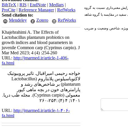
BibTeX
|
RIS
|
EndNote
|
Medlars
|
زایش معنی‌داری نسبت به گروه
ProCite
|
Reference Manager
|
RefWorks
ی سفید در مقایسه با گروه شاهد
Send citation to:
Mendeley
Zotero
RefWorks
د ویژه، شاخص وضعیت و ضریب
Khajehrahimi A. The Effects of
Lactobacillus plantarum probiotics on
growth indices and blood parameters in
juvenile Common carp (Cyprinus carpio). J
Mar Med 2023; 4 (4) :254-260
URL:
http://jmarmed.ir/article-1-406-
fa.html
خواجه رحیمی امیراقبال. تاثیر پروبیوتیک
لاکتوباسیلوس پلانتاروم (Lactobacillus
plantarum) بر شاخص‌های رشد و
پارامترهای خون در بچه ماهی کپور
معمولی (Cyprinus carpio). مجله طب دریا.
۱۴۰۱; ۴ (۴) :۲۵۴-۲۶۰
URL:
http://jmarmed.ir/article-۱-۴۰۶-
fa.html