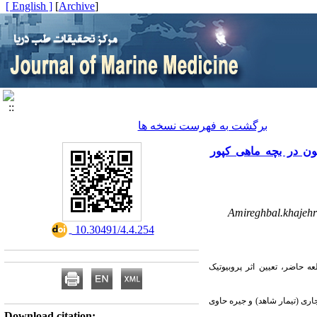
[ English ]
]
Archive
[
برگشت به فهرست نسخه ها
‌های رشد و پارامترهای خون در بچه ماهی کپور
Amireghbal.khajeh
‎ 10.30491/4.4.254
لعه حاضر،
تعیین اثر پروبیوتیک
Download citation: