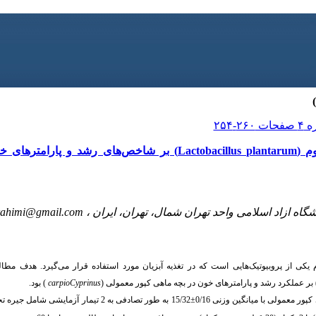
تاثیر پروبیوتیک لاکتوباسیلوس پلانتاروم (Lactobacillus plantarum) بر شاخص
شگاه ازاد اسلامی واحد تهران شمال، تهران، ایران ،
rahimi@gmail.com
م یکی از پروبیوتیک‌هایی است که در تغذیه آبزیان مورد استفاده قرار می‌گیرد. هدف مطا
بر عملکرد رشد و پارامترهای خون در بچه ماهی کپور معمولی
(
Cyprinus
carpio
)
بود.
±
15/32 به طور تصادفی به 2 تیمار آزمایشی شامل جیره تجاری (تیمار شاهد) و جیره حاوی