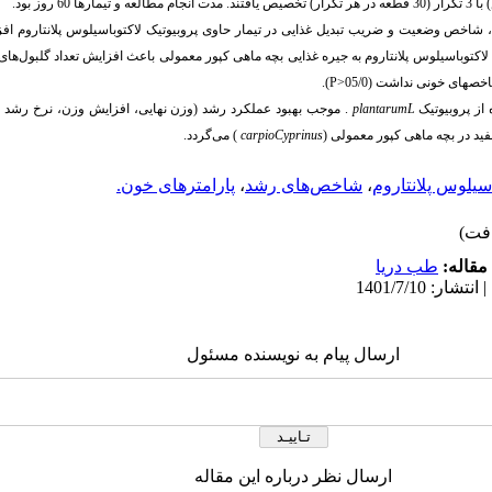
 تیمارها 60 روز بود.
 شاخص وضعیت و ضریب تبدیل غذایی در تیمار حاوی پروبیوتیک لاکتوباسیلوس پلانتاروم اف
لاکتوباسیلوس پلانتاروم به جیره غذایی بچه ماهی کپور معمولی باعث افزایش تعداد گلبول‌ها
خص­های خونی نداشت (05/0
<
P
).
 از پروبیوتیک
L
plantarum
.
موجب بهبود عملکرد رشد (وزن نهایی، افزایش وزن، نرخ رش
سفید در بچه ماهی کپور معمولی
(
Cyprinus
carpio
)
می‌گردد.
اسیلوس پلانتاروم
،
شاخص‌های رشد
،
پارامترهای خون.
مقاله:
طب دریا
ارسال پیام به نویسنده مسئول
ارسال نظر درباره این مقاله