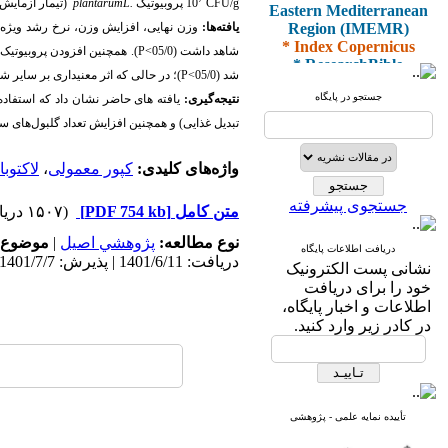
Eastern Mediterranean
CFU/g
10
پروبیوتیک
L.
plantarum
(تیمار آزمایش) با 3 تکرار (30 قطعه در هر تکرار) تخصیص یافتند. مدت انجام مطالعه و
Region (IMEMR)
یافته‌ها:
وزن نهایی، افزایش وزن، نرخ رشد ویژه،
* Index Copernicus
شاهد داشت (05/0
>
P
). همچنین افزودن پروبیوتیک 
* ResearchBible
* J-Gate
شد (05/0
>
P
)؛ در حالی که اثر معنی­داری بر سایر شا
* I2OR
جستجو در پایگاه
نتیجه‌گیری:
یافته های حاضر نشان داد که استفاده
* ROAD
تبدیل غذایی) و همچنین افزایش تعداد گلبول‌های 
* CiteFactor
* Scientific Indexing
Services
واژه‌های کلیدی:
کپور معمولی
،
لاکتوب
* SID
* Magiran
جستجوی پیشرفته
متن کامل
[PDF 754 kb]
(۱۵۰۷ دریافت)
* Google Scholar
نوع مطالعه:
پژوهشي اصیل
|
موضوع 
دریافت اطلاعات پایگاه
و دارای رتبه علمی
دریافت: 1401/6/11 | پذیرش: 1401/7/7 | انتشار: 1401/7/10
نشانی پست الکترونیک
پژوهشی
خود را برای دریافت
از کمیسیون نشریات
اطلاعات و اخبار پایگاه،
وزارت بهداشت و درمان
در کادر زیر وارد کنید.
* ISC
* Index Medicus for the
تأییده نمایه علمی - پژوهشی
Eastern Mediterranean