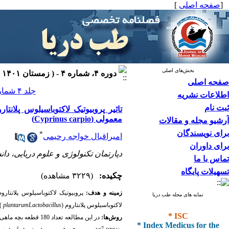
[
صفحه اصلی
]
بخش‌های اصلی
دوره ۴، شماره ۴ - ( زمستان ۱۴۰۱ )
صفحه اصلی
جلد ۴ شماره ۴ صفحات ۲۶۰-۲۵۴
اطلاعات نشریه
ثبت نام
معمولی (Cyprinus carpio)
آرشیو مجله و مقالات
برای نویسندگان
*
امیراقبال خواجه رحیمی
برای داوران
دپارتمان تکنولوژی و علوم دریایی، دان
تماس با ما
تسهیلات پایگاه
چکیده:
(۳۲۲۹ مشاهده)
زمینه و هدف:
پروبیوتیک لاکتوباسیلوس پلانتارو
نمایه های مجله طب دریا
لاکتوباسیلوس پلانتاروم
(
Lactobacillus
plantarum
)
* ISC
روش‌ها:
در این مطالعه تعداد 180 قطعه بچه ماهی کپور معمولی با میانگین وزنی 0/16
* Index Medicus for the
7