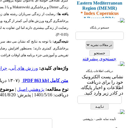
Eastern Mediterranean
گیری تصادفی خوشه ­ای به‌عنوان نمونه­ پژوهش انتخ
Region (IMEMR)
زندگی
Diener
و پرخاشگری
Makarowski
و با 3 بعد پیشبرد هدف، تخریب شخص و جرات­ ورزی جمع‌آوری شد.
* Index Copernicus
یافته ­ها:
رضایت
از
زندگی سربازان رشته­ های زم
* ResearchBible
پرخاشگری
گروه ورزش­ های
آبی کمتر از گروه و
* J-Gate
* I2OR
رضایت از زندگی بیشتری دارند اما این تفاوت به 
جستجو در پایگاه
* ROAD
).
P
(0.05<
* CiteFactor
* Scientific Indexing
نتیجه­‌گیری:
با توجه به نتایج که نشان می ­دهد 
Services
پرخاشگری کمتری دارند؛ به‌منظور افزایش رضا
* SID
تفریحی و آموزشی جزء برنامه­ های اوقات فراغت 
* Magiran
جستجوی پیشرفته
* Google Scholar
واژه‌های کلیدی:
ورزش های آبی
،
جرا
دریافت اطلاعات پایگاه
و دارای رتبه علمی
نشانی پست الکترونیک
پژوهشی
متن کامل
[PDF 863 kb]
(۱۳۰۷ دریافت)
خود را برای دریافت
از کمیسیون نشریات
اطلاعات و اخبار پایگاه،
وزارت بهداشت و درمان
نوع مطالعه:
پژوهشي اصیل
|
موضوع 
در کادر زیر وارد کنید.
دریافت: 1401/5/16 | پذیرش: 1401/8/20 | انتشار: 1402/1/1
* ISC
* Index Medicus for the
تأییده نمایه علمی - پژوهشی
Eastern Mediterranean