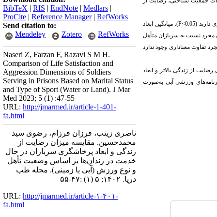
ات جمعیت شناختی، رضایت از
BibTeX
|
RIS
|
EndNote
|
Medlars
|
ProCite
|
Reference Manager
|
RefWorks
ی دارند
(0.05>
P
).
میانگین ابعاد
Send citation to:
Mendeley
Zotero
RefWorks
مجرد نسبت به سربازان متأهل
رد تفاوت معناداری وجود ندارد
Naseri Z, Farzan F, Razavi S M H.
Comparison of Life Satisfaction and
ی رضایت
از
زندگی بالاتر و ابعاد
Aggression Dimensions of Soldiers
Serving in Prisons Based on Marital Status
نامه‌های ورزشی آبی به‌صورت
and Type of Sport (Water or Land). J Mar
Med 2023; 5 (1) :47-55
URL:
http://jmarmed.ir/article-1-401-
fa.html
ناصری زینب، فرزان فرزام، رضوی سید
محمدحسین. ‌مقایسه‌ میزان رضایت از
زندگی و ابعاد پرخاشگری سربازان در حال
خدمت در زندان‌ها بر اساس وضعیت تأهل
و نوع ورزش (آبی یا زمینی). مجله طب
دریا. ۱۴۰۲; ۵ (۱) :۴۷-۵۵
URL:
http://jmarmed.ir/article-۱-۴۰۱-
fa.html