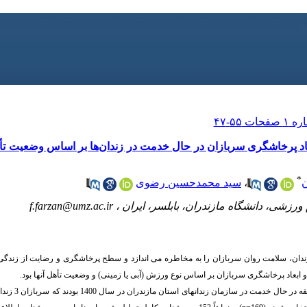
عاد پرخاشگری سربازان در حال خدمت در زندان‌ها بر اساس وضعیت تأه
*
ن
،
سید محمدحسین رضوی
رزشی، دانشگاه مازندران، بابلسر، ایران ،
f.farzan@umz.ac.ir
، سلامت روان سربازان را به مخاطره می­ اندازد و سطح پرخاشگری و رضایت از زندگی آنه
 ابعاد پرخاشگری سربازان بر اساس نوع ورزش (آبی یا زمینی) و وضعیت تأهل آنها بود.
جامعه آماری پژوهش تمام