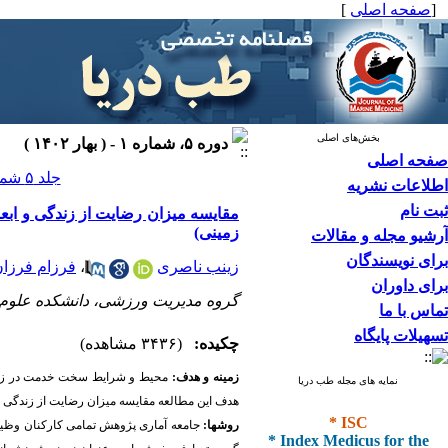
[
صفحه اصلی
]
بخش‌های اصلی
دوره ۵، شماره ۱ - ( بهار ۱۴۰۲ )
صفحه اصلی
جلد ۵ شماره ۱ صفحات ۵۵-۴۷
اطلاعات نشریه
ثبت نام
‌مقایسه‌ میزان رضایت از زندگی و اب
زمینی)
آرشیو مجله و مقالات
برای نویسندگان
زینب ناصری
،
فرزام فرزا
برای داوران
گروه مدیریت ورزشی، دانشکده علوم و
تماس با ما
تسهیلات پایگاه
چکیده:
(۳۴۳۶ مشاهده)
زمینه و هدف:
محیط و شرایط سخت خدمت در زندان
نمایه های مجله طب دریا
هدف این مطالعه مقایسه­ میزان رضایت از زندگی و
* ISC
روش­ها:
* Index Medicus for the