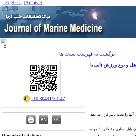
[ English ]
]
Archive
[
برگشت به فهرست نسخه ها
ل و نوع ورزش (آبی یا
‎ 10.30491/5.1.47
ا را تحت تأثیر قرار می‌دهد.
ی کارکنان وظیفه در حال خدمت در سازمان زندان­های استان مازندران در سال 1400 بودند که سربازان 3 زندان بابل، ساری و تنکابن با نمونه­
Download citation: