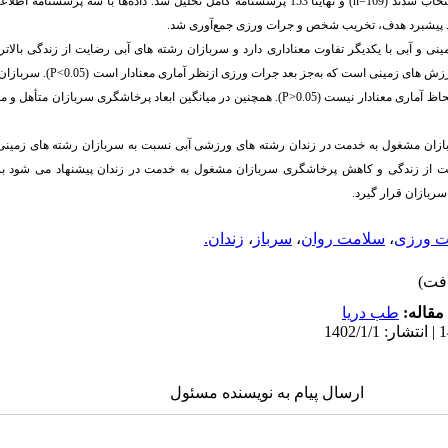
اب شدند (169
=
n
) و نهایتاً 153 پرسشنامه کامل تحلیل شد. داده‌ها
با سه
پرسشنامه­ اطلاع
ینی و آبی
با یکدیگر تفاوت
معناداری
دارد و سربازان رشته ­های آبی رضایت از زندگی بالاتر
رزش­ های
زمینی است که به‌جز بعد جرات ­ورزی ازنظر آماری معنادار است
(0.05>
P
).
سربازان 
لحاظ آماری معنادار نیست
(0.05<
P
).
همچنین در میانگین ابعاد پرخاشگری سربازان متأهل و مج
سربازان مشغول به خدمت در زندان رشته­ های ورزشی آبی نسبت به سربازان رشته ­های زمین
یت از زندگی و کاهش پرخاشگری سربازان مشغول به خدمت در زندان پیشنهاد می ­شود بر
سربازان قرار گیرد
.
ت ورزی
،
سلامت روان
،
سرباز
،
زندان.
مقاله:
طب دریا
ارسال پیام به نویسنده مسئول