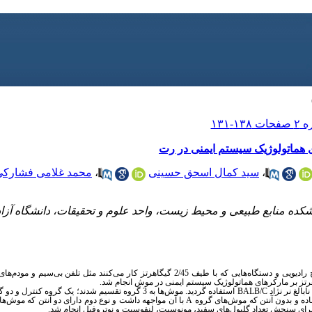
،
سید کمال اسحق حسینی
،
محمد غلامی فشارکی
ده منابع طبیعی و محیط زیست، واحد علوم و تحقیقات، دانشگاه آزاد 
 رادیویی و
دستگاه‌هایی که با طیف 2/45 گیگاهرتز
کار می‌کنند مثل تلفن بی‌سیم و مودم‌ها
انجام شد.
BALB/C
استفاده گردید. موش‌ها به 3 گروه تقسیم شدند؛ یک گروه کنترل و دو گروه در معرض اشعه (گروه
ده و بدون آنتن که موش‌های گروه
A
با آن مواجهه داشت
و نوع دوم دارای دو آنتن که موش‌ه
ا برای سنجش
تعداد گلبول‌های سفید، مونوسیت، لنفوسیت و نوتروفیل انجام شد.