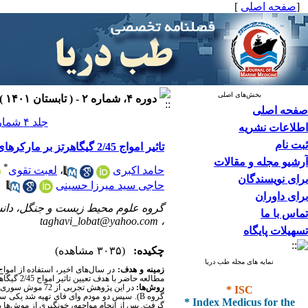
[
صفحه اصلی
]
بخش‌های اصلی
دوره ۴، شماره ۲ - ( تابستان ۱۴۰۱ )
صفحه اصلی
جلد ۴ شماره ۲ صفحات ۱۳۸-۱۳۱
اطلاعات نشریه
ثبت نام
تاثیر امواج 2/45 گیگاهرتز بر مارکرهای هماتولوژیک سیستم ایمنی در رت
آرشیو مجله و مقالات
*
حامد اکبری
،
لعبت تقوی
برای نویسندگان
حاجی سید میرزا حسینی
برای داوران
گروه علوم محیط زیست و جنگل، دانشک
تماس با ما
taghavi_lobat@yahoo.com
،
تسهیلات پایگاه
چکیده:
(۳۰۳۵ مشاهده)
نمایه های مجله طب دریا
زمینه و هدف:
در سال‌های اخیر، استفاده از
امواج
مطالعه حاضر با هدف تعیین
تاثیر امواج 2/45 گیگاهرتز بر مارکرهای هماتولوژیک سیستم ایمنی در موش
* ISC
روش‌ها:
در این پژوهش تجربی از 72 موش سوری نابالغ نر نژاد
* Index Medicus for the
گروه
B
). سپس دو مودم وای فای تهیه شد یکی سا
گرفت. پس از انجام مواجهه، خونگیری از موش‌ه