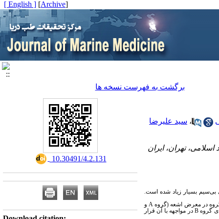
[ English ]
]
Archive
[
برگشت به فهرست نسخه ها
،
سید علیرضا
اسلامی، تهران، ایران
‎ 10.30491/4.2.131
ی بی‌سیم بسیار زیاد شده است.
A
و
ای گروه
B
در مواجهه با آن قرار
Download citation: