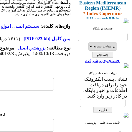
Eastern Mediterranean
یافته‌ها:
تعداد گلبول‌های سفید، مونوسیت، لنفوسی
Region (IMEMR)
قابل توجهی کاهش یافت که این کاهش وابسته به زم
نتیجه‌گیری:
ن
* Index Copernicus
امواج وای فای تاثیرپذیری بیشتری دارند.
* ResearchBible
* J-Gate
واژه‌های کلیدی:
سیستم ایمنی
،
امواج
* I2OR
جستجو در پایگاه
* ROAD
* CiteFactor
متن کامل
[PDF 923 kb]
(۱۶۱۱ دریافت)
* Scientific Indexing
Services
نوع مطالعه:
پژوهشي اصیل
|
موضوع 
* SID
دریافت: 1400/10/13 | پذیرش: 1401/2/8 | انتشار: 1401/3/10
* Magiran
جستجوی پیشرفته
* Google Scholar
دریافت اطلاعات پایگاه
و دارای رتبه علمی
نشانی پست الکترونیک
پژوهشی
خود را برای دریافت
از کمیسیون نشریات
اطلاعات و اخبار پایگاه،
وزارت بهداشت و درمان
در کادر زیر وارد کنید.
نام
* ISC
* Index Medicus for the
تأییده نمایه علمی - پژوهشی
Eastern Mediterranean