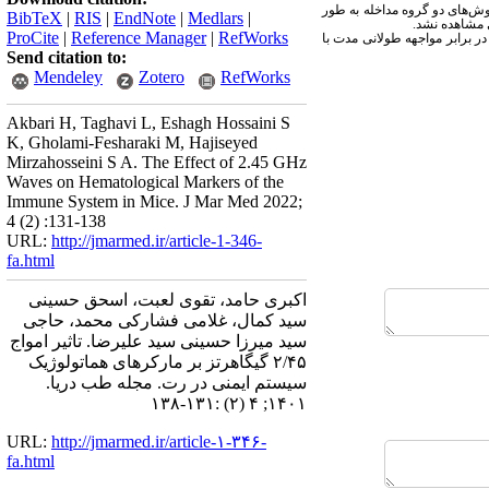
وش‌های دو گروه مداخله به طور
BibTeX
|
RIS
|
EndNote
|
Medlars
|
 مشاهده نشد.
ProCite
|
Reference Manager
|
RefWorks
ی سفید در برابر مواجهه طولانی مدت با
Send citation to:
Mendeley
Zotero
RefWorks
Akbari H, Taghavi L, Eshagh Hossaini S
K, Gholami-Fesharaki M, Hajiseyed
Mirzahosseini S A. The Effect of 2.45 GHz
Waves on Hematological Markers of the
Immune System in Mice. J Mar Med 2022;
4 (2) :131-138
URL:
http://jmarmed.ir/article-1-346-
fa.html
اکبری حامد، تقوی لعبت، اسحق حسینی
سید کمال، غلامی فشارکی محمد، حاجی
سید میرزا حسینی سید علیرضا. تاثیر امواج
۲/۴۵ گیگاهرتز بر مارکرهای هماتولوژیک
سیستم ایمنی در رت. مجله طب دریا.
۱۴۰۱; ۴ (۲) :۱۳۱-۱۳۸
URL:
http://jmarmed.ir/article-۱-۳۴۶-
fa.html