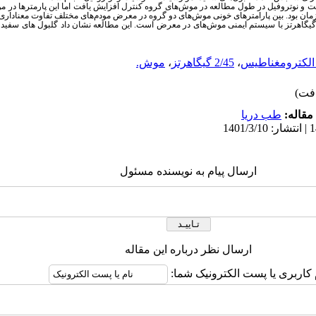
ت و نوتروفیل
در طول مطالعه در موش‌های گروه کنترل افزایش یافت اما این پارمترها در م
ان بود.
بین پارامترهای خونی
موش‌های
دو گروه در معرض مودم‌های مختلف تفاوت معناداری
تایج حاضر نشانگر تداخل امواج 2/45 گیگاهرتز با سیستم ایمنی موش‌های در معرض است. این مطالعه نشان داد گلبول ها
 الکترومغناطیس
،
2/45 گیگاهرتز
،
موش.
مقاله:
طب دریا
ارسال پیام به نویسنده مسئول
ارسال نظر درباره این مقاله
 کاربری یا پست الکترونیک شما: