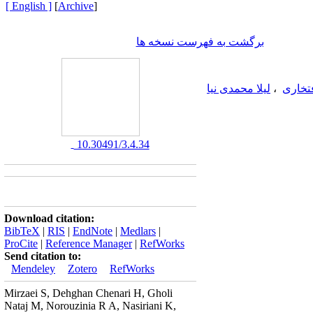
[ English ]
]
Archive
[
برگشت به فهرست نسخه ها
تخاری
،
لیلا محمدی نیا
‎ 10.30491/3.4.34
ت اپیدمی است. مطالعه حاضر با
ه علوم پزشکی یزد پرداخت. ابزار گرآوری داده‌ها،
Download citation:
چک لیست ارائه شده توسط سازمان جهانی بهداشت ویژه آمادگی بیمارستان‌ها در اپیدمی کووید-19 شامل مشخصات بیمارستان و 11 عنصر با 107 سوال بود که توسط مترون یا
BibTeX
|
RIS
|
EndNote
|
Medlars
|
ز کل 214، بالاترین میزان آمادگی را نسبت به دیگر مراکز
ProCite
|
Reference Manager
|
RefWorks
تایج نشان داد که در مجموع در سه
Send citation to:
Mendeley
Zotero
RefWorks
ی برای این حوزه‌ها قائل شوند و
ریزی برای تامین نیروی انسانی
Mirzaei S, Dehghan Chenari H, Gholi
Nataj M, Norouzinia R A, Nasiriani K,