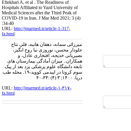
Eftekhari A, et al . The Readiness of
Hospitals Affiliated to Yazd University of
Medical Sciences after the Third Peak of
COVID-19 in Iran. J Mar Med 2021; 3 (4)
:34-40
URL:
http://jmarmed.ir/article-1-317-
fa.html
میرزائی سمانه، دهقان هانیه، قلی نتاج
جلودار محسن، نوروزی نیا روح انگیز،
نصیریانی خدیجه، افتخاری عادل، و
همکاران.. میزان آمادگی بیمارستان های
تابعه دانشگاه علوم پزشکی یزد بعد از پیک
سوم کرونا در اپیدمی کووید-۱۹. مجله طب
دریا. ۱۴۰۰; ۳ (۴) :۳۴-۴۰
URL:
http://jmarmed.ir/article-۱-۳۱۷-
fa.html