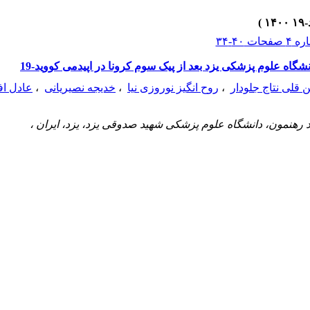
شگاه علوم پزشکی یزد بعد از پیک سوم کرونا در اپیدمی کووید-19
قلی نتاج جلودار
،
روح انگیز نوروزی نیا
،
خدیجه نصیریانی
،
عادل اف
 رهنمون، دانشگاه علوم پزشکی شهید صدوقی یزد، یزد، ایران ،
مواجهه با اپیدمی‌ها هستند و آمادگی مناسب این مراکز تضمین کننده پاسخگویی سریع و مدیری
وم پزشکی یزد بعد از پیک سوم کرونا در اپیدمی کووید-19 انجام گرفت.
مطالعه مقطعی حاضر در سال 1400 به تعیین میزان آمادگی 3 بیمارستان پذیرنده بیماران کرونایی وابسته به دانشگا
C
با مجموع امتیاز 203 از امتیا
یمارستان
A
با 157 و 155 در رتبه‌های بعدی قرار گرفتند. در بررسی هر عنصر کلیدی ن
مارستان‌ها در برنامه‌ریزی‌های آتی برای موج‌های بعدی کرونا و سایر اپیدمی‌ها، اولویت بیشتر
ه ارتباطات در شرایط اضطراری اقدام نمایند. در خصوص تداوم خدمات به بیماران نیز برنامه 
 و احداث بیمارستان های بحران در استان یزد پیشنهاد می گردد.