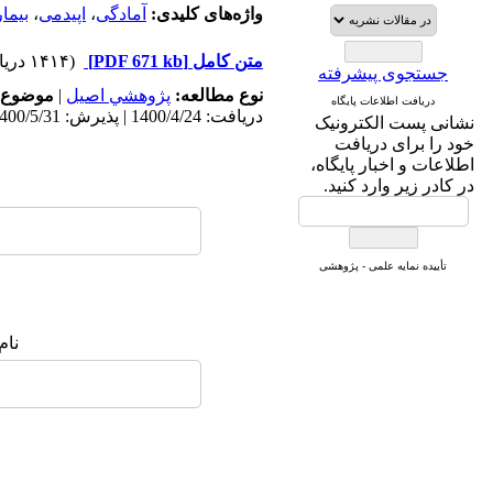
* Scientific Indexing
واژه‌های کلیدی:
آمادگی
،
اپیدمی
،
بیما
Services
* SID
متن کامل
[PDF 671 kb]
(۱۴۱۴ دریافت)
* Magiran
جستجوی پیشرفته
* Google Scholar
نوع مطالعه:
پژوهشي اصیل
|
موضوع 
دریافت اطلاعات پایگاه
دریافت: 1400/4/24 | پذیرش: 1400/5/31 | انتشار: 1400/6/10
نشانی پست الکترونیک
و دارای رتبه علمی
خود را برای دریافت
پژوهشی
اطلاعات و اخبار پایگاه،
از کمیسیون نشریات
در کادر زیر وارد کنید.
وزارت بهداشت و درمان
تأییده نمایه علمی - پژوهشی
نام