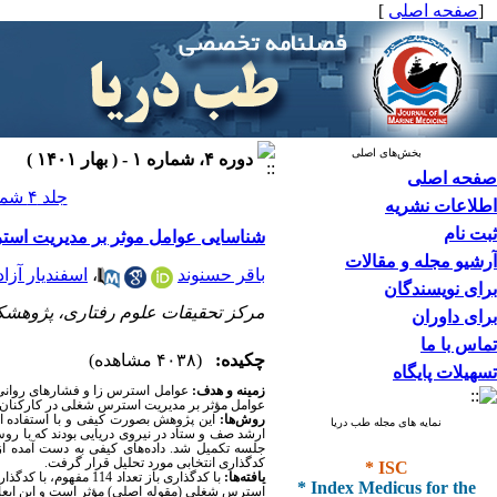
[
صفحه اصلی
]
بخش‌های اصلی
دوره ۴، شماره ۱ - ( بهار ۱۴۰۱ )
صفحه اصلی
جلد ۴ شماره ۱ صفحات ۶۷-۵۶
اطلاعات نشریه
ثبت نام
شناسایی عوامل موثر بر مدیریت استر
آرشیو مجله و مقالات
باقر حسنوند
،
اسفندیار آزاد
برای نویسندگان
مرکز تحقیقات علوم رفتاری، پژوهشکده
برای داوران
تماس با ما
چکیده:
(۴۰۳۸ مشاهده)
تسهیلات پایگاه
زمینه و هدف:
‌عوامل استرس زا و فشارهای روان
عوامل مؤثر بر مدیریت استرس شغلی در کارکنان نی
روش‌ها:
‌این پژوهش بصورت کیفی و با استفاده ا
نمایه های مجله طب دریا
* ISC
کدگذاری انتخابی مورد تحلیل قرار گرفت.
* Index Medicus for the
یافته‌ها:
با کدگذاری باز تعداد 114 مفهوم، با کدگذاری محوری
استرس شغلی ‌(مقوله اصلی) ‌مؤثر است و این ابعاد 