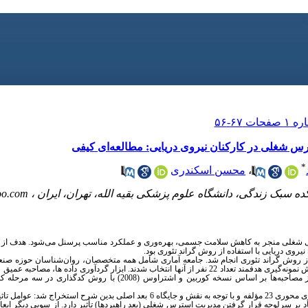
س شغلی در کارکنان نیروی دریایی: مطالعه‌ای کیفی
*
،
محسن اسکندری
 سبک زندگی، دانشگاه علوم پزشکی بقیه الله، تهران، ایران ،
oo.com
ی شغلی منجر به کاهش سلامت جسمی، بهره‌وری و عملکرد مناسب پرسنل می‌شود. هدف
از 
روی دریایی با استفاده از روش گراند تئوری بود.
ز روش گراند تئوری ‌انجام شد. جامعه‌ آماری شامل همه متخصصان، روان‌شناسان حوزه صن
ارشد صف و ستاد در نیروی دریایی بودند که با روش نمونه‌گیری هدفمند تعداد 22 نفر از آنها انتخاب شدند. ابزار گردآور
جلسه تکمیل شد. داده‌های کیفی به دست آمده از مصاحبه‌ها بر اساس نسخه کوربین و اشتر
23
مؤلفه و
با توجه به نقش و جایگاه 6 بعد اصلی بدین شرح استخراج شد: ع
بر سرلوحه قرار گرفتن مدیریت استرس شغلی ‌(بعد راهبردها) ‌تأثیر دارد. از سویی دیگر ابعاد ب