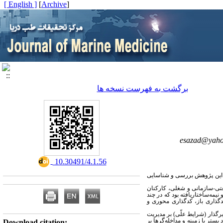
[ English ]
]
Archive
[
برگشت به فهرست نسخه ها
esazad@yah
‎ 10.30491/4.1.56
این
پژوهش
بررسی و شناسایی
عتی-سازمانی و شغلی، کارکنان
ی داده ها، مصاحبه عمیق و نیمه‌ساختاریافته بود که در چند
اوس‌ (2008) ‌با روش کدگذاری در سه مرحله کدگذاری باز، کدگذاری محوری و
وامل تاثیرگذار‌ (شرایط علّی)‌ بر مدیریت
ستر یا زمینه و مداخله‌گرها بر
Download citation: