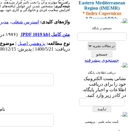
Eastern Mediterranean
راهبردها مؤثرند و آن را تحت تاثیر قرار می‌دهند. در ن
Region (IMEMR)
نتیجه‌گیری:
مشخص شدن این عوامل (یافته‌های این
افزایش سلامت فردی و خانوادگی و کاری خود، بهره
* Index Copernicus
* ResearchBible
واژه‌های کلیدی:
استرس شغلی
،
مدیر
* J-Gate
* I2OR
جستجو در پایگاه
* ROAD
متن کامل
[PDF 1019 kb]
(۱۹۷۶ دریافت)
* CiteFactor
* Scientific Indexing
نوع مطالعه:
پژوهشي اصیل
|
موضوع 
Services
دریافت: 1400/5/21 | پذیرش: 1400/12/15 | انتشار: 1401/1/1
* SID
* Magiran
جستجوی پیشرفته
* Google Scholar
دریافت اطلاعات پایگاه
و دارای رتبه علمی
نشانی پست الکترونیک
پژوهشی
خود را برای دریافت
از کمیسیون نشریات
اطلاعات و اخبار پایگاه،
وزارت بهداشت و درمان
در کادر زیر وارد کنید.
نام
* ISC
* Index Medicus for the
تأییده نمایه علمی - پژوهشی
Eastern Mediterranean