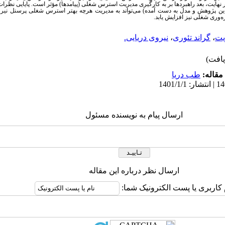
هایت، بعد راهبردها بر به کارگیری مدیریت استرس شغلی‌ (پیامدها) مؤثر است. پایایی نظرات صاحبنظران /0
 پژوهش و مدل به دست آمده) می‌تواند به مدیریت هرچه بهتر استرس شغلی پرسنل نیروی 
‌وری شغلی نیز افزایش یابد.
یت
،
گراند تئوری‌
،
نیروی دریایی.
مقاله:
طب دریا
ارسال پیام به نویسنده مسئول
ارسال نظر درباره این مقاله
 کاربری یا پست الکترونیک شما: