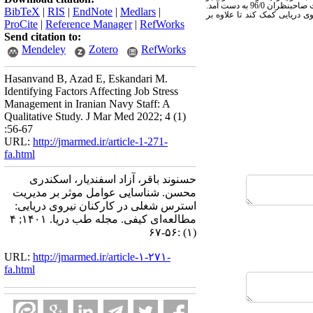
96 به دست آمد.
BibTeX
|
RIS
|
EndNote
|
Medlars
|
دریایی کمک کند تا علاوه بر
ProCite
|
Reference Manager
|
RefWorks
Send citation to:
Mendeley
Zotero
RefWorks
Hasanvand B, Azad E, Eskandari M.
Identifying Factors Affecting Job Stress
Management in Iranian Navy Staff: A
Qualitative Study. J Mar Med 2022; 4 (1)
:56-67
URL:
http://jmarmed.ir/article-1-271-
fa.html
حسنوند باقر، آزاد اسفندیار، اسکندری
محسن. شناسایی عوامل موثر بر مدیریت
استرس شغلی در کارکنان نیروی دریایی:
مطالعه‌ای کیفی. مجله طب دریا. ۱۴۰۱; ۴
(۱) :۵۶-۶۷
URL:
http://jmarmed.ir/article-۱-۲۷۱-
fa.html