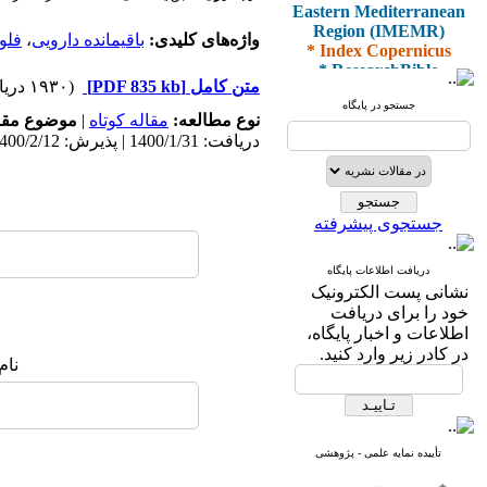
Eastern Mediterranean
Region (IMEMR)
واژه‌های کلیدی:
باقیمانده دارویی
،
فلو
* Index Copernicus
* ResearchBible
* J-Gate
متن کامل
[PDF 835 kb]
(۱۹۳۰ دریافت)
* I2OR
جستجو در پایگاه
نوع مطالعه:
مقاله کوتاه
|
موضوع مقا
* ROAD
* CiteFactor
دریافت: 1400/1/31 | پذیرش: 1400/2/12 | انتشار: 1400/3/10
* Scientific Indexing
Services
* SID
* Magiran
جستجوی پیشرفته
* Google Scholar
دریافت اطلاعات پایگاه
و دارای رتبه علمی
نشانی پست الکترونیک
پژوهشی
خود را برای دریافت
از کمیسیون نشریات
اطلاعات و اخبار پایگاه،
وزارت بهداشت و درمان
در کادر زیر وارد کنید.
نام
* ISC
* Index Medicus for the
تأییده نمایه علمی - پژوهشی
Eastern Mediterranean