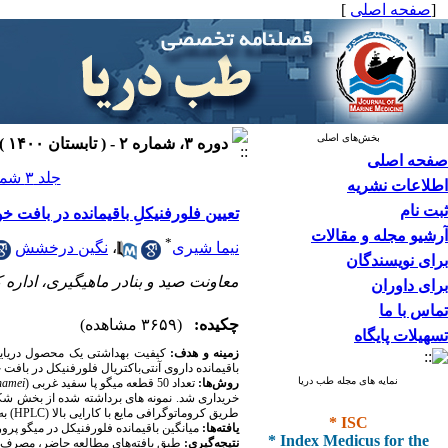
[
صفحه اصلی
]
بخش‌های اصلی
دوره ۳، شماره ۲ - ( تابستان ۱۴۰۰ )
صفحه اصلی
جلد ۳ شماره ۲ صفحات ۹۶-۹۱
اطلاعات نشریه
ثبت نام
تعیین فلورفنیکلِ باقیمانده در بافت
آرشیو مجله و مقالات
*
نیما شیری
،
نگین درخشش
برای نویسندگان
معاونت صید و بنادر ماهیگیری، اداره 
برای داوران
تماس با ما
چکیده:
(۳۶۵۹ مشاهده)
تسهیلات پایگاه
زمینه و هدف:
کیفیت بهداشتی یک محصول دریایی م
باقیمانده داروی آنتی‌باکتریال فلورفنیکل در باف
نمایه های مجله طب دریا
روش‌ها:
تعداد 50 قطعه میگو پا سفید غربی (
namei
* ISC
طریق کروماتوگرافی مایع با کارایی بالا (
HPLC
) ب
یافته‌ها:
میانگین باقیمانده فلورفنیکل در میگو پرورشی استا
* Index Medicus for the
نتیجه‌گیری:
طبق یافته‌های مطالعه حاضر، مصرف رو