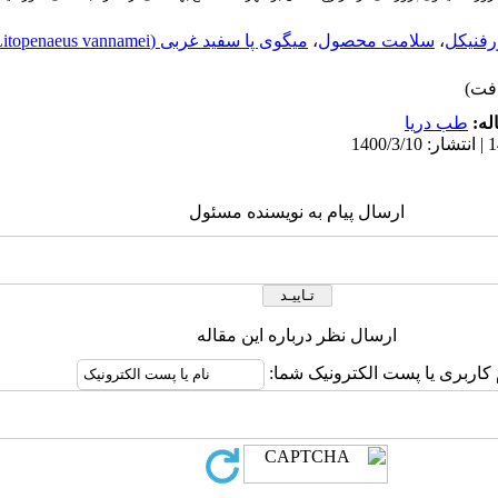
رفنیکل
،
سلامت محصول
،
میگوی پا سفید غربی (Litopenaeus vannamei).
له:
طب دریا
ارسال پیام به نویسنده مسئول
ارسال نظر درباره این مقاله
 کاربری یا پست الکترونیک شما: