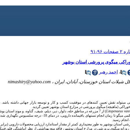
 خوراکی میگوی پرورشی استان بوشهر
،
احمد رهبر
کل شیلات استان خوزستان، آبادان، ایران ،
nimashiry@yahoo.com
ی­تواند نقش تعیین کننده­ای در موفقیت کسب و کار و توسعه بازار جهانی داشته باشد. 
ت خوراکی (ماهیچه) میگوی پرورشی در مزارع استان بوشهر تعیین گردید.
Litopenaeus van
خریداری شد. نمونه­ های برداشته شده از بخش شکمی میگو تا زمان انجام تست­های با
ه انجام رسید.
ن بوشهر به طور معنی­داری کمتر از مقدار استاندارد ارزیابی محصولات دارویی (برابر با 1 میکروگرم بر گرم) اس
زانه میگوی پرورشی در مزارع استان بوشهر، فاقد منع بهداشتی از نظر انباشتگی فلورفنی