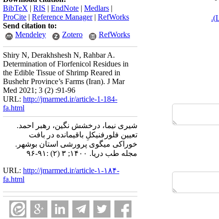
BibTeX
|
RIS
|
EndNote
|
Medlars
|
ProCite
|
Reference Manager
|
RefWorks
Send citation to:
Mendeley
Zotero
RefWorks
Shiry N, Derakhshesh N, Rahbar A.
Determination of Florfenicol Residues in
the Edible Tissue of Shrimp Reared in
Bushehr Province’s Farms (Iran). J Mar
Med 2021; 3 (2) :91-96
URL:
http://jmarmed.ir/article-1-184-
fa.html
شیری نیما، درخشش نگین، رهبر احمد.
تعیین فلورفنیکلِ باقیمانده در بافت
خوراکی میگوی پرورشی استان بوشهر.
مجله طب دریا. ۱۴۰۰; ۳ (۲) :۹۱-۹۶
URL:
http://jmarmed.ir/article-۱-۱۸۴-
fa.html