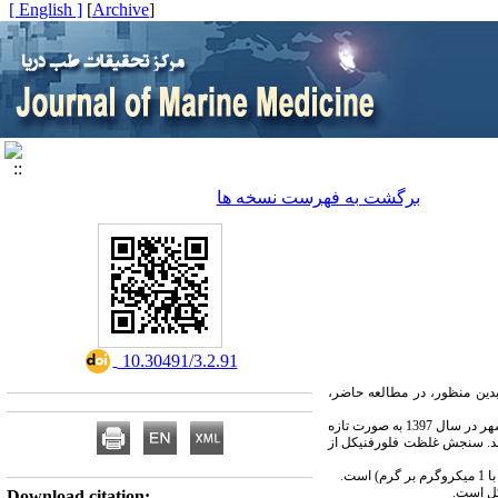
[ English ]
]
Archive
[
برگشت به فهرست نسخه ها
‎ 10.30491/3.2.91
بدین منظور، در مطالعه حاضر،
) از 7 مزرعه در مناطق حله، دلوار، دیر، دیلم، شیف، گناوه، و موند استان بوشهر در سال 1397 به صورت تازه
قیمانده دارویی، در دمای 18- درجه سلسیوس نگهداری شدند. سنجش غلظت فلورفنیکل از
ت.
کل است.
Download citation: