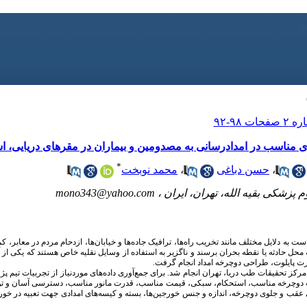
 مناسب در امدادرسانی به مصدومین و بیماران در مقرهای دریایی، اسک
*
،
حسن دباغی
،
محمد نوبخت
پزشکی بقیه الله، تهران، ایران ،
mono343@yahoo.com
 به دلایل مختلف مانند تخریب راه‌ها، ترافیک جاده‌ها و خیابان‌ها، ازدحام مردم در معابر، ک
ه محل حادثه یا نقطه بحران برسند و ناگزیر به استفاده از وسایل نقلیه‌ خاص هستند که یکی از آن
رت پایلوت، طراحی دوچرخه امداد انجام گرفت.
ه کاربردی حاضر در سال 1395 در مرکز تحقیقات طب دریا، تهران انجام شد. برای جمع‌آوری داده‌های موردنیاز از تجر
اب دوچرخه مناسب، استحکام، سبکی، قیمت مناسب، قدرت مانور مناسب، دسترسی آسان و تو
ب و جلوی دوچرخه، اندازه و جنس خورجین‌ها، بسته و کیسه‌های امدادی جهت تعبیه در خو