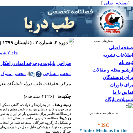
[
صفحه اصلی
]
بخش‌های اصلی
دوره ۲، شماره ۲ - ( تابستان ۱۳۹۹ )
صفحه اصلی
جلد ۲ شماره ۲ صفحات ۹۸-۹۲
اطلاعات نشریه
ثبت نام
طراحی پایلوت دوچرخه امداد: راهکاری
آرشیو مجله و مقالات
محسن نساجی
،
محسن ملوک
برای نویسندگان
مرکز تحقیقات طب دریا، دانشگاه علوم 
برای داوران
تماس با ما
چکیده:
(۴۴۲۶ مشاهده)
تسهیلات پایگاه
زمینه و هدف:
در بحران‌ها و حوادث، گاهی ممکن است
تردد خودرو کادر درمان نتوانند با خودروهای رایج ب
نمایه های مجله طب دریا
در مطالعه حاضر برای نخستین بار در ایران به صو
روش‌ها
:
مطالع
* ISC
و تشکیل کارگروه خبرگان استفاده شد. در انتخ
سپس محتویات پزشکی قابل حمل در خورجین‌های عق
* Index Medicus for the
خبرگان تعیین شد.