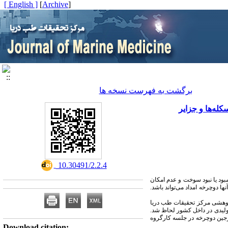
[ English ]
]
Archive
[
برگشت به فهرست نسخه ها
له‌ها و جزایر
‎ 10.30491/2.2.4
مبود یا نبود سوخت و عدم امکان
ها دوچرخه امداد می‌تواند باشد.
بیات تیم پژوهشی مرکز تحقیقات طب دریا
لیدی در داخل کشور لحاظ شد.
رجین دوچرخه در جلسه کارگروه
Download citation: