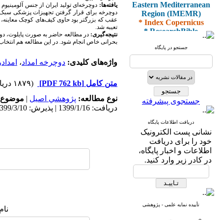
Eastern Mediterranean
یافته‌ها:
دوچرخه‌ای تولید ایران از جنس آلومینیو
Region (IMEMR)
دوچرخه برای قرار گرفتن تجهیزات پزشکی سبک اما
* Index Copernicus
عقب که بزرگتر بود حاوی کیف‌های کوچک معاینه، ب
* ResearchBible
تعیبه شد.
نتیجه‌گیری:
در مطالعه حاضر به صورت پایلوت، دوچر
* J-Gate
بحرانی خاص انجام شود. در این مطالعه هم انتخاب 
* I2OR
جستجو در پایگاه
* ROAD
واژه‌های کلیدی:
دوچرخه امداد
،
امداد
* CiteFactor
* Scientific Indexing
Services
متن کامل
[PDF 762 kb]
(۱۸۷۹ دریافت)
* SID
* Magiran
نوع مطالعه:
پژوهشي اصیل
|
موضوع 
جستجوی پیشرفته
* Google Scholar
دریافت: 1399/1/16 | پذیرش: 1399/3/10 | انتشار: 1399/6/10
دریافت اطلاعات پایگاه
و دارای رتبه علمی
نشانی پست الکترونیک
پژوهشی
خود را برای دریافت
از کمیسیون نشریات
اطلاعات و اخبار پایگاه،
وزارت بهداشت و درمان
در کادر زیر وارد کنید.
* ISC
* Index Medicus for the
تأییده نمایه علمی - پژوهشی
نام
Eastern Mediterranean