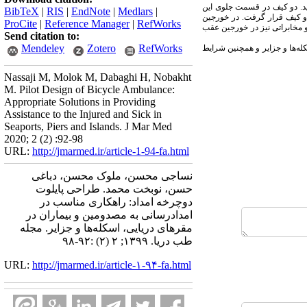
ید. دو کیف در قسمت جلوی این
BibTeX
|
RIS
|
EndNote
|
Medlars
|
 دو کیف قرار گرفت. در خورجین
ProCite
|
Reference Manager
|
RefWorks
و مخابراتی نیز در خورجین عقب
Send citation to:
Mendeley
Zotero
RefWorks
له‌ها و جزایر و همچنین شرایط
Nassaji M, Molok M, Dabaghi H, Nobakht
M. Pilot Design of Bicycle Ambulance:
Appropriate Solutions in Providing
Assistance to the Injured and Sick in
Seaports, Piers and Islands. J Mar Med
2020; 2 (2) :92-98
URL:
http://jmarmed.ir/article-1-94-fa.html
نساجی محسن، ملوک محسن، دباغی
حسن، نوبخت محمد. طراحی پایلوت
دوچرخه امداد: راهکاری مناسب در
امدادرسانی به مصدومین و بیماران در
مقرهای دریایی، اسکله‌ها و جزایر. مجله
طب دریا. ۱۳۹۹; ۲ (۲) :۹۲-۹۸
URL:
http://jmarmed.ir/article-۱-۹۴-fa.html