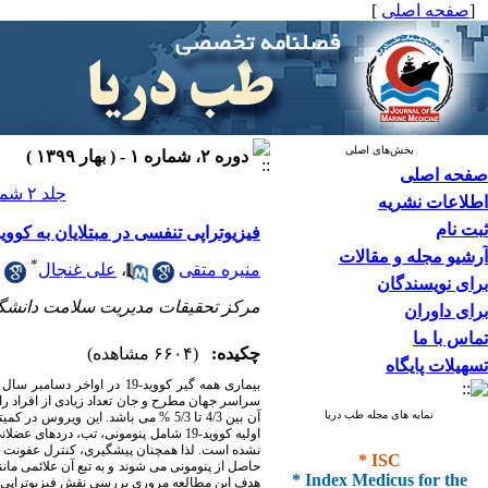
[
صفحه اصلی
]
بخش‌های اصلی
دوره ۲، شماره ۱ - ( بهار ۱۳۹۹ )
صفحه اصلی
جلد ۲ شماره ۱ صفحات ۳۲-۲۶
اطلاعات نشریه
ثبت نام
فیزیوتراپی تنفسی در مبتلایان به کووید -19 بر اساس شواهد موجود- مطالعه م
آرشیو مجله و مقالات
*
منیره متقی
،
علی غنجال
برای نویسندگان
مرکز تحقیقات مدیریت سلامت دانشگاه 
برای داوران
تماس با ما
چکیده:
(۶۶۰۴ مشاهده)
تسهیلات پایگاه
نمایه های مجله طب دریا
آن بین 4/3 تا 5/3 % می باشد. این ویروس در کمیته طبقه بندی ویروسها به عنوان سندرم تنفسی حاد شدید (
اولیه کووید-19 شامل پنومونی، تب، در
* ISC
نشده است. لذا همچنان پیشگیری، کنترل عفونت و 
حاصل از پنومونی می شوند و به تبع آن علائمی 
* Index Medicus for the
هدف این مطالعه مروری بررسی نقش فیزیوتراپی تنفسی در درمان مبتلای