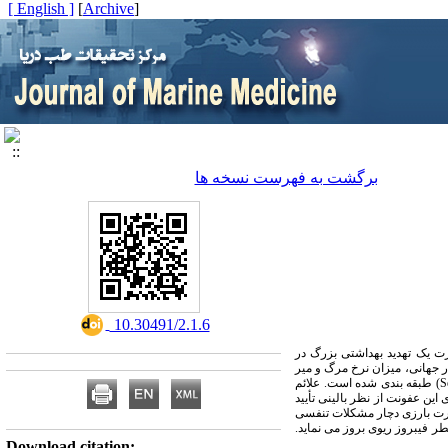
[ English ]
]
Archive
[
برگشت به فهرست نسخه ها
‎ 10.30491/2.1.6
ر همچنان بصورت یک تهدید بهداشتی بزرگ در
 ایران را آلوده کرده است. طبق آمار جهانی، میزان نرخ مرگ و میر
S
) طبقه بندی شده است. علائم
ی این عفونت از نظر بالینی تأیید
ورت بارزی دچار مشکلات تنفسی
 فیبروز ریوی بروز می نماید.
Download citation: