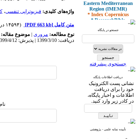
Eastern Mediterranean
Region (IMEMR)
واژه‌های کلیدی:
فیزیوتراپی تنفسی
،
کر
* Index Copernicus
* ResearchBible
* J-Gate
متن کامل
[PDF 663 kb]
(۱۴۵۹۴ دریافت)
* I2OR
جستجو در پایگاه
نوع مطالعه:
مروری
|
موضوع مقاله:
* ROAD
دریافت: 1399/3/10 | پذیرش: 1399/4/12 | انتشار: 1399/4/14
* CiteFactor
* Scientific Indexing
Services
* SID
* Magiran
جستجوی پیشرفته
* Google Scholar
دریافت اطلاعات پایگاه
و دارای رتبه علمی
نشانی پست الکترونیک
پژوهشی
خود را برای دریافت
از کمیسیون نشریات
اطلاعات و اخبار پایگاه،
وزارت بهداشت و درمان
در کادر زیر وارد کنید.
نام
* ISC
* Index Medicus for the
تأییده نمایه علمی - پژوهشی
Eastern Mediterranean