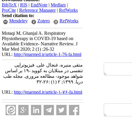
BibTeX
|
RIS
|
EndNote
|
Medlars
|
ProCite
|
Reference Manager
|
RefWorks
Send citation to:
Mendeley
Zotero
RefWorks
Motaqi M, Ghanjal A. Respiratory
Physiotherapy in COVID-19 based on
Available Evidence- Narrative Review. J
Mar Med 2020; 2 (1) :26-32
URL:
http://jmarmed.ir/article-1-76-fa.html
متقی منیره، غنجال علی. فیزیوتراپی
تنفسی در مبتلایان به کووید -۱۹ بر اساس
شواهد موجود- مطالعه مروری. مجله طب
دریا. ۱۳۹۹; ۲ (۱) :۲۶-۳۲
URL:
http://jmarmed.ir/article-۱-۷۶-fa.html