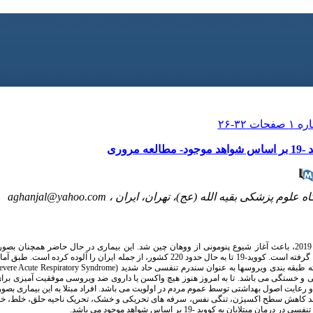
روری
علوم پزشکی بقیه الله (عج)، تهران، ایران ،
aghanjal@yahoo.com
بیماری همه گیر کووید-19 در اواخر دسامبر سال 2019، باعث آغاز شیوع پنومونی از ووهان چین شد. این بیماری در حال حاض
سراسر جهان مطرح و جان تعداد زیادی از افراد را گرفته است. کووید-19 تا به حال حدود 220 کشور، از جمله
evere Acute Respiratory Syndrome
دهای عضلانی و خستگی می باشد. تا به امروز هنوز هیچ واکسن یا داروی ضد ویروسی موفقیت آمیزی برا
رعایت اصول بهداشتی توسط عموم مردم در اولویت می باشد. افراد مبتلا به این بیماری بص
مانند کاهش سطح اکسیژن، تنگی نفس، سرفه های تحریکی و خشک، تحریک ناحیه حلق، خلط، خطر
ان به کووید -19 بر اساس شواهد موجود می باشد.