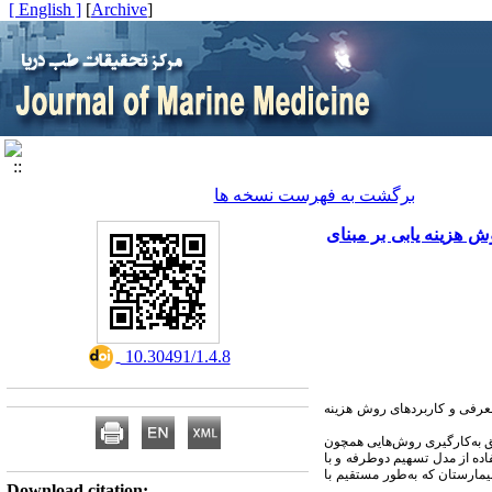
[ English ]
]
Archive
[
برگشت به فهرست نسخه ها
 هزینه یابی بر مبنای
‎ 10.30491/1.4.8
 معرفی و کاربردهای روش هزینه
از طریق به‌کارگیری روش‌هایی همچون
اده از مدل تسهیم دوطرفه و با
یمارستان که به‌طور مستقیم با
Download citation: