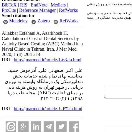
 تمام‌شده خدمات در روش سنتی
BibTeX
|
RIS
|
EndNote
|
Medlars
|
ProCite
|
Reference Manager
|
RefWorks
تر فعالیت ها منجر به سوددهی
Send citation to:
ریق افزایش بهره­وری نیروی کار و بهبود مدیریت عملکرد در زمینه
Mendeley
Zotero
RefWorks
Aliakbar Esfahani A, Azarkhosh H.
Calculation of Cost of Dental Services by
Activity Based Costing (ABC) Method in a
Naval Clinic in Tehran, Iran. J Mar Med
2020; 1 (4) :204-214
URL:
http://jmarmed.ir/article-1-63-fa.html
علی اکبر اصفهانی علی، آذرخوش حمید.
محاسبه بهای تمام شده خدمات بخش
دندانپزشکی یک درمانگاه وابسته به نیروی
دریایی در شهر تهران به روش هزینه یابی
بر مبنای فعالیت (ABC). مجله طب دریا.
۱۳۹۸; ۱ (۴) :۲۰۴-۲۱۴
URL:
http://jmarmed.ir/article-۱-۶۳-fa.html