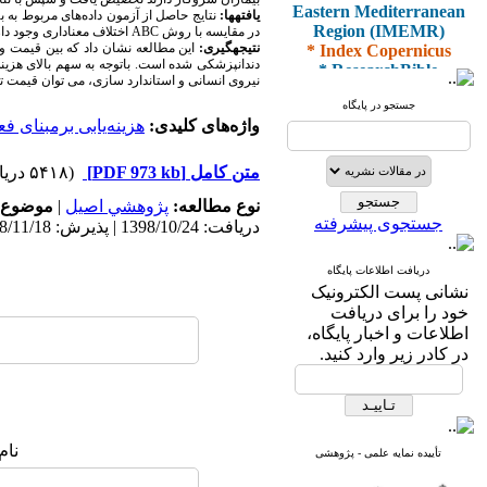
Eastern Mediterranean
یافته­ها:
نتایج حاصل از آزمون داده‌های مربوط به
Region (IMEMR)
در مقایسه با روش
ABC
اختلاف معناداری وجود دار
* Index Copernicus
نتیجه­گیری:
این مطالعه نشان داد که بین قیمت وا
* ResearchBible
* J-Gate
نیروی انسانی و استاندارد سازی، می توان قیمت ت
* I2OR
جستجو در پایگاه
* ROAD
واژه‌های کلیدی:
هزینه‌یابی برمبنای فع
* CiteFactor
* Scientific Indexing
متن کامل
[PDF 973 kb]
(۵۴۱۸ دریافت)
Services
* SID
نوع مطالعه:
پژوهشي اصیل
|
موضوع 
* Magiran
جستجوی پیشرفته
دریافت: 1398/10/24 | پذیرش: 1398/11/18 | انتشار: 1398/11/29
* Google Scholar
دریافت اطلاعات پایگاه
و دارای رتبه علمی
نشانی پست الکترونیک
پژوهشی
خود را برای دریافت
از کمیسیون نشریات
اطلاعات و اخبار پایگاه،
وزارت بهداشت و درمان
در کادر زیر وارد کنید.
* ISC
نام
* Index Medicus for the
تأییده نمایه علمی - پژوهشی
Eastern Mediterranean