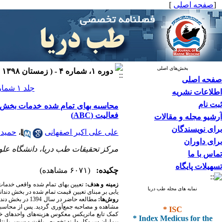
[
صفحه اصلی
]
بخش‌های اصلی
دوره ۱، شماره ۴ - ( زمستان ۱۳۹۸ )
صفحه اصلی
جلد ۱ شماره ۴ صفحات ۲۱۴-۲۰۴
اطلاعات نشریه
ثبت نام
محاسبه بهای تمام شده خدمات بخش دند
فعالیت (ABC)
آرشیو مجله و مقالات
برای نویسندگان
علی علی اکبر اصفهانی
،
حمید
برای داوران
مرکز تحقیقات طب دریا، دانشگاه علوم 
تماس با ما
تسهیلات پایگاه
چکیده:
(۶۰۷۱ مشاهده)
زمینه و هدف:
تعیین بهای تمام شده واقعی خدمات 
نمایه های مجله طب دریا
یابی بر مبنای تعیین قیمت تمام شده در بخش دن
روش‌ها
­:
مطالعه حاضر در
* ISC
مشاهده و مصاحبه جمع‌آوری گردید. پس از محاسبه 
* Index Medicus for the
کمک تابع ماتریکس معکوس هزینه‌های واحدهای خ
بیماران سروکار دارند تخصیص یافت و سپس با نت