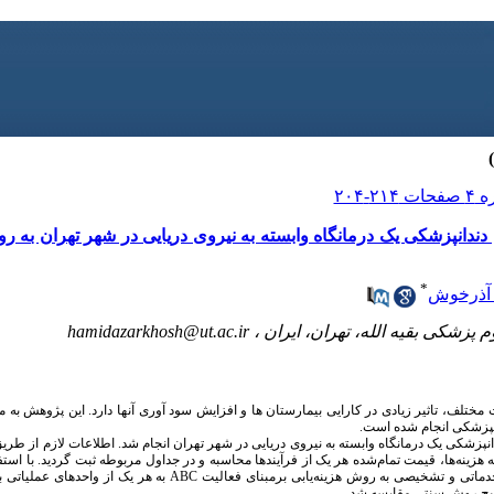
انپزشکی یک درمانگاه وابسته به نیروی دریایی در شهر تهران به روش
*
 آذرخوش
پزشکی بقیه الله، تهران، ایران ،
hamidazarkhosh@ut.ac.ir
مختلف، تاثیر زیادی در کارایی بیمارستان ها و افزایش سود آوری آنها دارد. این پژوهش به
دانپزشکی انجام شده است.
 سال 1394 در بخش دندانپزشکی یک درمانگاه وابسته به نیروی دریایی در شهر تهران انجام شد. اطلاعات لازم 
هزینه‌ها، قیمت تمام‌شده هر یک از فرآیندها محاسبه و در جداول مربوطه ثبت گردید. با استف
دماتی و تشخیصی به روش هزینه‌یابی برمبنای فعالیت
ABC
به هر یک از واحدهای عملیاتی ب
ایج روش سنتی مقایسه شد.