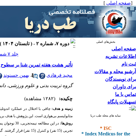
[
صفحه اصلی
]
بخش‌های اصلی
دوره ۷، شماره ۲ - ( تابستان ۱۴۰۴ )
صفحه اصلی
جلد ۷ شماره ۲ صفحات ۹۸-۹۲
اطلاعات نشریه
ثبت نام
تأثیر هشت ‌هفته تمرین شنا بر سطوح ن
آرشیو مجله و مقالات
مجید فرهادی
،
بهمن حسنوند
برای نویسندگان
گروه تربیت بدنی و علوم ورزشی، دانشگا
برای داوران
تماس با ما
چکیده:
(۱۲۸۲ مشاهده)
تسهیلات پایگاه
زمینه و هدف:
چاقی با اختلال در عملکرد اندوتل
نمایه های مجله طب دریا
متابولیسم بی‌هوازی است. این پژوهش با هدف بررس
روش‌ها:
در این مطالعه نیمه‌تجربی، 30 نوجوان پسر چاق (سن: 15-13 سال؛ شاخص توده بدنی
* ISC
تجربی (15 نفر) و کنترل 
* Index Medicus for the