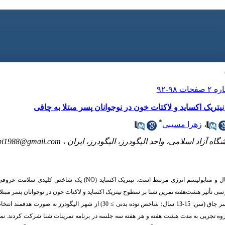
یتریک اکساید و لاکتات خون در نوجوانان پسر مبتلا به چاقی
*
،
زهرا مسیبی
ه آزاد اسلامی، واحد الیگودرز، الیگودرز، ایران ،
bi1988@gmail.com
یال و متابولیسم انرژی مرتبط است. نیتریک اکساید (
NO
)
یک شاخص کلیدی سلامت عروقی و
ی تأثیر هشت‌هفته تمرین شنا بر سطوح نیتریک اکساید و لاکتات خون در نوجوانان پسر مبتلا 
≥
30) از شهر الیگودرز به صورت هدفمند انتخ
(15 نفر) قرار گرفتند. گروه تجربی به مدت هشت هفته و هر هفته سه جلسه در برنامه تمرینات شنا شرکت کردند.