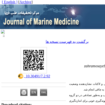
[ English ]
]
Archive
[
برگشت به فهرست نسخه ها
zahramosaye
‎ 10.30491/7.2.92
 لاکتات نشان‌دهنده وضعیت
به چاقی انجام شد.
اب و به‌طور تصادفی در دو گروه
 نمونه‌گیری خونی برای اندازه‌گیری
Download citation: