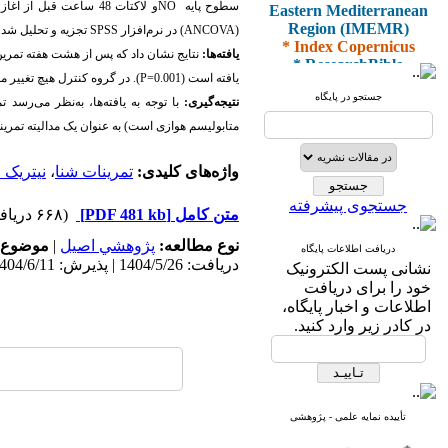
Eastern Mediterranean
سطوح پایه
NO
Region (IMEMR)
(
ANCOVA
)
در نرم‌افزار
SPSS
تجزیه و تحلیل شد.
* Index Copernicus
یافته‌ها:
نتایج نشان داد که پس از هشت هفته تمری
* ResearchBible
* J-Gate
یافته است
(
P=0.001
)
.
در گروه کنترل هیچ تغییر م
* I2OR
جستجو در پایگاه
نتیجه‌گیری:
با توجه به یافته‌ها، به‌نظر می‌رسد ت
* ROAD
متابولیسم هوازی است) به عنوان یک مدالیته تمرین
* CiteFactor
* Scientific Indexing
Services
واژه‌های کلیدی:
تمرینات شنا
،
نیتریک 
* SID
* Magiran
جستجوی پیشرفته
متن کامل
[PDF 481 kb]
(۶۶۸ دریافت)
* Google Scholar
نوع مطالعه:
پژوهشي اصیل
|
موضوع 
دریافت اطلاعات پایگاه
و دارای رتبه علمی
دریافت: 1404/5/26 | پذیرش: 1404/6/11 | انتشار: 1404/6/10
نشانی پست الکترونیک
پژوهشی
خود را برای دریافت
از کمیسیون نشریات
اطلاعات و اخبار پایگاه،
وزارت بهداشت و درمان
در کادر زیر وارد کنید.
* ISC
* Index Medicus for the
تأییده نمایه علمی - پژوهشی
Eastern Mediterranean