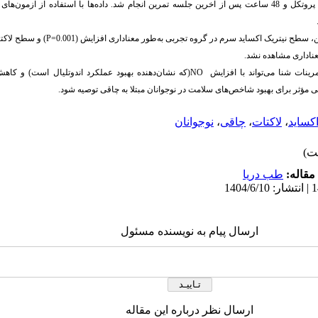
و لاکتات 48 ساعت قبل از آغاز پروتکل و 48 ساعت پس از آخرین جلسه تمرین انجام شد. داده‌ها با استفاده ا
ن، سطح نیتریک اکساید سرم در گروه تجربی به‌طور معناداری افزایش
(
P=0.001
)
و سطح لاکتا
عناداری مشاهده نشد.
مرینات شنا می‌تواند با افزایش
NO
(که نشان‌دهنده بهبود عملکرد اندوتلیال است) و کاهش 
ی مؤثر برای بهبود شاخص‌های سلامت در نوجوانان مبتلا به چاقی توصیه شود.
اکساید
،
لاکتات
،
چاقی
،
نوجوانان
مقاله:
طب دریا
ارسال پیام به نویسنده مسئول
ارسال نظر درباره این مقاله