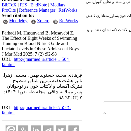
ز آزمون‌های تی وابسته و تحلیل کوواریانس
BibTeX
|
RIS
|
EndNote
|
Medlars
|
ProCite
|
Reference Manager
|
RefWorks
Send citation to:
ت خون به‌طور معناداری کاهش
Mendeley
Zotero
RefWorks
لاکتات (که نشان‌دهنده بهبود
Farhadi M, Hasanvand B, Mosayebi Z.
The Effect of Eight Weeks of Swimming
Training on Blood Nitric Oxide and
Lactate Levels in Obese Adolescent Boys.
J Mar Med 2025; 7 (2) :92-98
URL:
http://jmarmed.ir/article-1-504-
fa.html
فرهادی مجید، حسنوند بهمن، مسیبی زهرا.
تأثیر هشت ‌هفته تمرین شنا بر سطوح
نیتریک اکساید و لاکتات خون در نوجوانان
پسر مبتلا به چاقی. مجله طب دریا. ۱۴۰۴;
۷ (۲) :۹۲-۹۸
URL:
http://jmarmed.ir/article-۱-۵۰۴-
fa.html