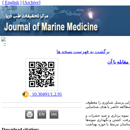
[ English ]
]
Archive
[
برگشت به فهرست نسخه ها
ابله با آن
‎ 10.30491/1.2.91
جرایی پرسنل شناوری را معطوف
. مطالعه حاضر با هدف شناسایی
پس از بررسی اولیه، انتخاب محل و اسکله­ ها، از شناورهای سبک و نیمه سنگین موجود در جنوب ایران (بندرعباس) طی سال 1396 نمونه برداری و صید حشرات و
رفت. کشتن و نگهداری نمونه‌ها
نی نمونه­ ها ثبت گردید. پس از پردازش اطلاعات، با همفکری پنل خبرگان متشکل از 6 تن از کارشناسان مرتبط با حوزه بهداشت
Download citation: