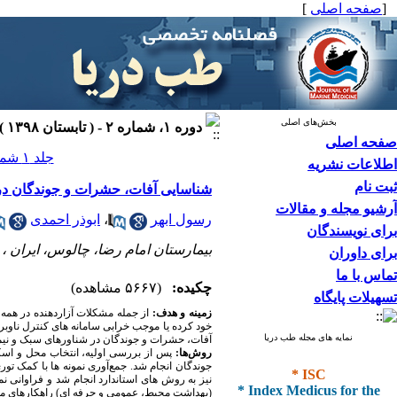
[
صفحه اصلی
]
بخش‌های اصلی
دوره ۱، شماره ۲ - ( تابستان ۱۳۹۸ )
صفحه اصلی
جلد ۱ شماره ۲ صفحات ۹۸-۹۱
اطلاعات نشریه
ثبت نام
شناسایی آفات، حشرات و جوندگان در ش
آرشیو مجله و مقالات
رسول ابهر
،
ابوذر احمدی
برای نویسندگان
بیمارستان امام رضا، چالوس، ایران ،
برای داوران
تماس با ما
چکیده:
(۵۶۶۷ مشاهده)
تسهیلات پایگاه
زمینه و هدف:
از جمله مشکلات آزاردهنده در همه 
خود کرده یا موجب خرابی سامانه های کنترل ناوب
نمایه های مجله طب دریا
آفات، حشرات و جوندگان در شناورهای سبک و نیمه س
روش‌ها:
* ISC
جوندگان انجام شد. جمع‌آوری نمونه­ ها با کمک تو
* Index Medicus for the
(بهداشت محیط، عمومی و حرفه­ ای) راهکارهای مقا