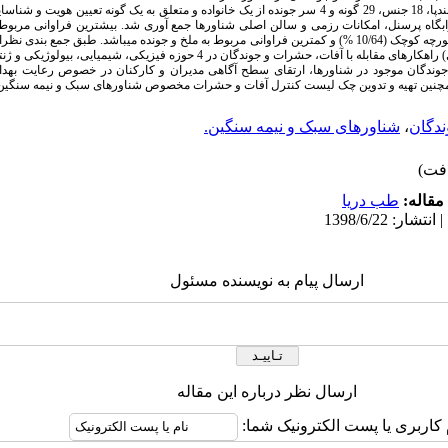
در سطح شناورها؛ به طور کلی 141 عدد بندپا، 18 جنس، 29 گونه و 4 سر جونده از یک خانواده و متعلق به یک گونه 
ابگاه پرسنل، امکانات رزمی و سالن اصلی شناورها جمع آوری شد. بیشترین فراوانی مربو
شرات و جوندگان در 4 حوزه فیزیکی، شیمیایی، بیولوژیکی و ژنتیکی ارائه شد.
 جوندگان موجود در شناورها، ارتقای سطح آگاهی مدیران و کارکنان در خصوص رعایت به
ین تهیه و تدوین چک لیست کنترل آفات و حشرات مخصوص شناورهای سبک و نیمه سنگین پ
دگان
،
شناورهای سبک و نیمه سنگین.
مقاله:
طب دریا
ارسال پیام به نویسنده مسئول
ارسال نظر درباره این مقاله
 کاربری یا پست الکترونیک شما: