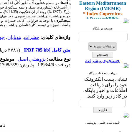
Eastern Mediterranean
یافته‌ها:
Region (IMEMR)
از آشپزخانه (شناورهای سبک و نیمه سنگین)، خو
* Index Copernicus
* ResearchBible
حوزه بهداشت (بهداشت محیط، عمومی و حرفه­ای) راهکارهای مقابله با آفات، ح
نتیجه‌گیری:
با توجه به فراوانی آفات، حشرات و
* J-Gate
جلسات آموزشی توسط کارشناسان بهداشت و همچن
* I2OR
جستجو در پایگاه
* ROAD
واژه‌های کلیدی:
حشرات
،
بندپایان
،
جون
* CiteFactor
* Scientific Indexing
Services
متن کامل
[PDF 785 kb]
(۳۷۸۱ دریافت)
* SID
* Magiran
نوع مطالعه:
پژوهشي اصیل
|
موضوع 
جستجوی پیشرفته
* Google Scholar
دریافت: 1398/4/6 | پذیرش: 1398/5/29 | انتشار: 1398/6/22
دریافت اطلاعات پایگاه
و دارای رتبه علمی
نشانی پست الکترونیک
پژوهشی
خود را برای دریافت
از کمیسیون نشریات
اطلاعات و اخبار پایگاه،
وزارت بهداشت و درمان
در کادر زیر وارد کنید.
* ISC
* Index Medicus for the
تأییده نمایه علمی - پژوهشی
نام
Eastern Mediterranean