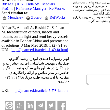
تعیین هویت و شناسایی شد. نمونه­ ها به ترتیب بیشتر
BibTeX
|
RIS
|
EndNote
|
Medlars
|
ط به سوسری آمریکایی و مورچه
ProCite
|
Reference Manager
|
RefWorks
بزرگ (12/77 %) و بعد از آن عنکبوت (11/35 %)، مورچه کوچک (10/64 %) و کمترین فراوانی مربوط به ملخ و جونده می­باشد. طبق جمع بندی نظرات 6 تن از کارشناسان مرتبط با
Send citation to:
Mendeley
Zotero
RefWorks
داشت محیط، از طریق برگزاری
یشنهاد می‌گردد.
Abhar R, Ahmadi A, Rashid G, Safatian
M. Identification of pests, insects and
rodents on the light and semi-heavy vessels
available in Bandar Abbas and presentation
of solutions. J Mar Med 2019; 1 (2) :91-98
URL:
http://jmarmed.ir/article-1-49-fa.html
ابهر رسول، احمدی ابوذر، رشید گلثوم،
صفاتیان مهدی. شناسایی آفات، حشرات و
جوندگان در شناورهای سبک و نیمه سنگین
حاضر در بندرعباس و ارائه راهکارهای
مقابله با آن. مجله طب دریا. ۱۳۹۸; ۱ (۲)
:۹۱-۹۸
URL:
http://jmarmed.ir/article-۱-۴۹-fa.html