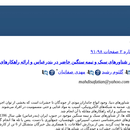
ناورهای سبک و نیمه سنگین حاضر در بندرعباس و ارائه راهکارهای مق
*
،
گلثوم رشید
،
مهدی صفاتیان
mahdisafatian@yahoo.com
شناورهای دنیا، وجود انواع جانداران موذی از جوندگان تا حشرات است که بخشی از توان ا
ری، صدمه به شبکه‌های الکترونیکی، آسیب به مواد غذایی و حتی مسمومیت در افراد می‌شوند
نگین و ارائه راهکارهای مقابله با آن انجام شد.
ری‌های حشره‌شناسی دستی، آسپیراتور، تله­چسبان، جمع‌آوری با دست، پنس یا تله ها؛ انجام گ
نیز به روش های استاندارد انجام شد و فراوا
بله با آفات، حشرات و جوندگان در شناورها ارئه شد.