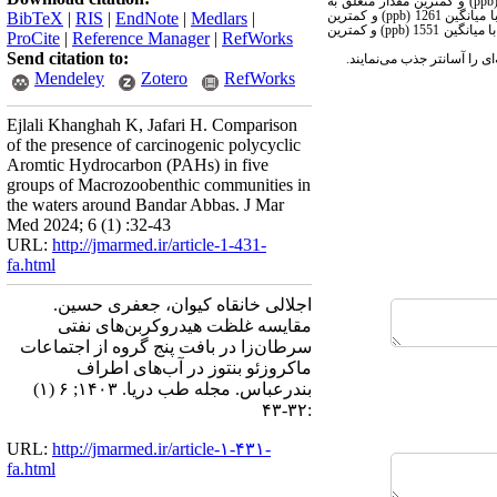
ppb
) و کمترین مقدار متعلق به
 میانگین 1261 (
ppb
) و کمترین
BibTeX
|
RIS
|
EndNote
|
Medlars
|
ا میانگین 1551 (
ppb
) و کمترین
ProCite
|
Reference Manager
|
RefWorks
Send citation to:
Mendeley
Zotero
RefWorks
Ejlali Khanghah K, Jafari H. Comparison
of the presence of carcinogenic polycyclic
Aromtic Hydrocarbon (PAHs) in five
groups of Macrozoobenthic communities in
the waters around Bandar Abbas. J Mar
Med 2024; 6 (1) :32-43
URL:
http://jmarmed.ir/article-1-431-
fa.html
اجلالی خانقاه کیوان، جعفری حسین.
مقایسه غلظت هیدروکربن‌های نفتی
سرطان‌زا در بافت پنج گروه از اجتماعات
ماکروزئو بنتوز در آب‌های اطراف
بندرعباس. مجله طب دریا. ۱۴۰۳; ۶ (۱)
:۳۲-۴۳
URL:
http://jmarmed.ir/article-۱-۴۳۱-
fa.html