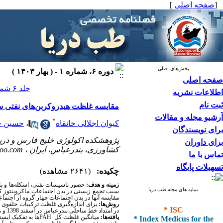
[
صفحه اصلی
]
بخش‌های اصلی
دوره ۶، شماره ۱ - ( بهار ۱۴۰۳ )
صفحه اصلی
جلد ۶ شماره ۱ صفحات ۴۳-۳۲
اطلاعات نشریه
ثبت نام
مقایسه غلظت هیدروکربن‌های نفتی سرط
آرشیو مجله و مقالات
*
کیوان اجلالی خانقاه
،
حسین ج
برای نویسندگان
پژوهشکده اکولوژی خلیج فارس و دری
برای داوران
کشاورزی، بندرعباس، ایران ،
hoo.com
تماس با ما
تسهیلات پایگاه
چکیده:
(۲۶۴۱ مشاهده)
زمینه و هدف:
حضور تاسیسات نفتی، اسکله‌ها و پال
نمایه های مجله طب دریا
سبب تجمع زیستی در بدن اجتماعات ماکروبنتوز که
مقایسه آنها در بدن اجتماعات چهار گروه از اجتم
روش‌ها:
* ISC
در امتداد خط ساحلی بندرعباس در اسفند 1398 و مرداد 1399 انجام شد.
* Index Medicus for the
یافته‌ها:
میانگین غلظت کل
PAH
ها
به تفکیک ایستگ