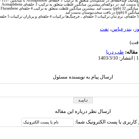
 چند‌حلقه‌ای در شکم‌پایان متعلق به ترکیب 3 حلقه‌ای
Acenaphthene
با میانگین 1117 (
) بدست آمد. در دوکفه‌ای بیشترین میانگین غلظت متعلق به ترکیب 3 حلقه‌ای
Acenaphthene
با
میانگین 32 (
ppb
) بدست آمد. بیشترین میانگین غلظت متعلق به ترکیب 4 حلقه‌ای
Fluranthene
ب
یانگین 0 (
ppb
) در بافت سخت‌پوستان بدست آمد.
وز
،
بندرعباس
،
نفت
مقاله:
طب دریا
ارسال پیام به نویسنده مسئول
ارسال نظر درباره این مقاله
 کاربری یا پست الکترونیک شما: