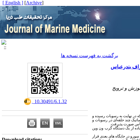
[ English ]
]
Archive
[
برگشت به فهرست نسخه ها
راف بندرعباس
وزش و ترویج
‎ 10.30491/6.1.32
ه در نهایت به رسوبات رسیده و
اتیک چند حلقه‌ای در رسوبات و
رعباس صورت پذیرفت.
وبات و اجتماعات ماکروبنتوز موجود در آن، نمونه برداری در 9 ایستگاه با استفاده از یک دستگاه گرب ون وین
 سورو در جایگاه های بعدی قرار
Download citation: