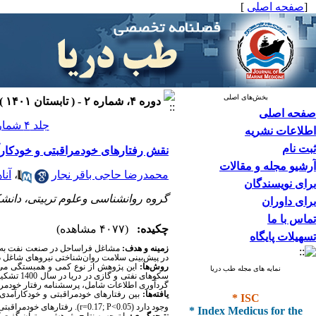
[
صفحه اصلی
]
بخش‌های اصلی
دوره ۴، شماره ۲ - ( تابستان ۱۴۰۱ )
صفحه اصلی
جلد ۴ شماره ۲ صفحات ۱۳۰-۱۲۴
اطلاعات نشریه
ثبت نام
نقش رفتارهای خودمراقبتی و خودکار
آرشیو مجله و مقالات
محمدرضا حاجی باقر نجار
،
آنا
برای نویسندگان
گروه روانشناسی وعلوم تربیتی، دانشکد
برای داوران
تماس با ما
چکیده:
(۴۰۷۷ مشاهده)
تسهیلات پایگاه
زمینه و هدف:
مشاغل فراساحل در صنعت نفت به ع
در پیش‌بینی سلامت روان‌شناختی نیروهای شاغل
روش‌ها:
این پژوهش از نوع کمی و همبستگی می‌ب
نمایه های مجله طب دریا
گردآوری اطلاعات شامل، پرسشنامه رفتار خودمرا
* ISC
یافته‌ها:
بین رفتارهای خودمراقبتی و خودکارآمدی 
* Index Medicus for the
وجود دارد
(
r=0.17; P<0.05
).
رفتارهای خودمراقبتی 