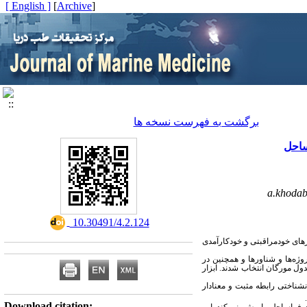
[ English ]
]
Archive
[
برگشت به فهرست نسخه ها
ساحل
a.khodab
‎ 10.30491/4.2.124
ای خودمراقبتی و خودکارآمدی
ژه‌ها و شناورها و همچنین در
کنان و بر طبق جدول مورگان انتخاب شدند. ابزار
شناختی رابطه مثبت و معنادار
Download citation: