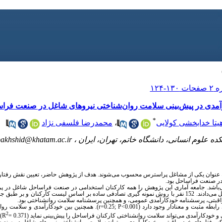
آمدی در پیش‌بینی سلامت روان‌شناختی نیروهای شاغل در صنعت فرا
*
هیتا خدابخشی کولایی
،
محمدرضا فلسفی نژاد
ه علوم انسانی، دانشگاه خاتم، تهران، ایران ،
akhshid@khatam.ac.ir
نوان یکی از مشاغل پراسترس محسوب می‌شوند. هدف از پژوهش حاضر، تعیین نقش رفتاره
 در صنعت فراساحل بود.
اشد. جامعه آماری این پژوهش را همه کارکنان استخدامی‌ در صنعت فراساحل شاغل در پرو
سکوهای نفتی و گازی در دریا در سال 1400 تشکیل می‌دادند. 152 نفر با روش نمونه گیری تصادفی ساده بر اساس لیست کار
قبتی، پرسشنامه خودکارآمدی عمومی‌، و همچنین پرسشنامه سلامت روانشناختی بود.
رابطه مثبت و معنادار وجود دارد
(
r=0.25; P<0.001
)
.
همچنین بین خودکارآمدی و سلامت روان
2
و خودکارآمدی می‌تواند سلامت روانشناختی کارکنان فراساحل را پیش‌بینی نماید
(
= 0.371
R
).