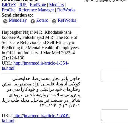
فراساحل را پیش‌بینی کند. این
BibTeX
|
RIS
|
EndNote
|
Medlars
|
ProCite
|
Reference Manager
|
RefWorks
Send citation to:
Mendeley
Zotero
RefWorks
Hajibagher Najar M R, Khodabakhshi-
koolaee A, Falsafinejad M R. The Role of
Self-Care Behaviors and Self-Efficacy in
Predicting the Mental Health of employees
in Offshore Industry. J Mar Med 2022; 4
(2) :124-130
URL:
http://jmarmed.ir/article-1-354-
fa.html
حاجی باقر نجار محمدرضا، خدابخشی
کولایی آناهیتا، فلسفی نژاد محمدرضا. نقش
رفتارهای خودمراقبتی و خودکارآمدی در
پیش‌بینی سلامت روان‌شناختی نیروهای
شاغل در صنعت فراساحل. مجله طب دریا.
۱۴۰۱; ۴ (۲) :۱۲۴-۱۳۰
URL:
http://jmarmed.ir/article-۱-۳۵۴-
fa.html