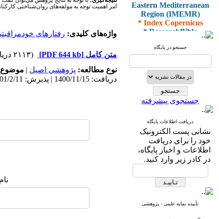
نتیجه‌گیری:
با توجه به نتایج پژوهش می‌توان گفت 
Eastern Mediterranean
امر اهمیت توجه به مولفه‌های روان‌شناختی کارک
Region (IMEMR)
* Index Copernicus
* ResearchBible
واژه‌های کلیدی:
رفتارهای خودمراقبت
* J-Gate
* I2OR
جستجو در پایگاه
متن کامل
[PDF 644 kb]
(۲۱۱۳ دریافت)
* ROAD
* CiteFactor
نوع مطالعه:
پژوهشي اصیل
|
موضوع 
* Scientific Indexing
دریافت: 1400/11/15 | پذیرش: 1401/2/11 | انتشار: 1401/3/10
Services
* SID
* Magiran
جستجوی پیشرفته
* Google Scholar
دریافت اطلاعات پایگاه
و دارای رتبه علمی
نشانی پست الکترونیک
پژوهشی
خود را برای دریافت
از کمیسیون نشریات
اطلاعات و اخبار پایگاه،
وزارت بهداشت و درمان
در کادر زیر وارد کنید.
نام
* ISC
* Index Medicus for the
تأییده نمایه علمی - پژوهشی
Eastern Mediterranean