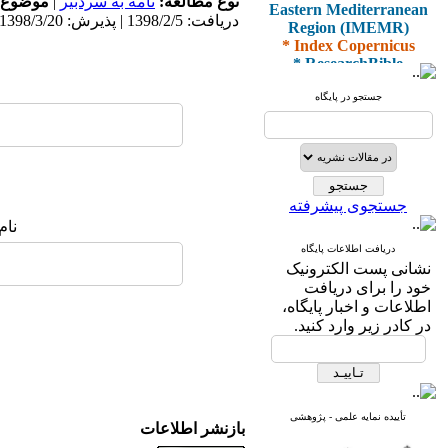
Eastern Mediterranean
نوع مطالعه:
نامه به سردبیر
|
موضوع 
Region (IMEMR)
دریافت: 1398/2/5 | پذیرش: 1398/3/20 | انتشار: 1398/3/22
* Index Copernicus
* ResearchBible
* J-Gate
* I2OR
جستجو در پایگاه
* ROAD
* CiteFactor
* Scientific Indexing
Services
* SID
* Magiran
جستجوی پیشرفته
* Google Scholar
نام
دریافت اطلاعات پایگاه
و دارای رتبه علمی
نشانی پست الکترونیک
پژوهشی
خود را برای دریافت
از کمیسیون نشریات
اطلاعات و اخبار پایگاه،
وزارت بهداشت و درمان
در کادر زیر وارد کنید.
* ISC
* Index Medicus for the
تأییده نمایه علمی - پژوهشی
بازنشر اطلاعات
Eastern Mediterranean