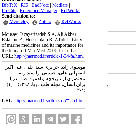
BibTeX
|
RIS
|
EndNote
|
Medlars
|
ProCite
|
Reference Manager
|
RefWorks
Send citation to:
Mendeley
Zotero
RefWorks
Mousavi Jazayerizadeh S A, Ali Akbar
Esfahani A, Hosseiniara R. A brief history
of marine medicines and its importance for
the human. J Mar Med 2019; 1 (1) :1-2
URL:
http://jmarmed.ir/article-1-34-fa.html
موسوی زاده جزایری سید علی، علی اکبر
اصفهانی علی، حسینی‌ آرا سید رضا.
مختصری از تاریخچه و اهمیت طب دریا
برای انسان. مجله طب دریا. ۱۳۹۸; ۱ (۱)
:۱-۲
URL:
http://jmarmed.ir/article-۱-۳۴-fa.html