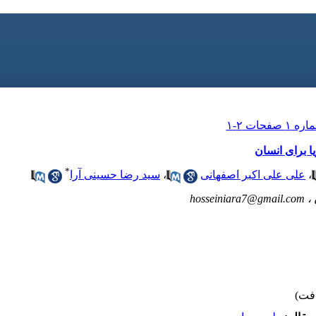
 برای انسان
*
،
علی علی اکبر اصفهانی
،
سید رضا حسینی‌ آرا
 ،
hosseiniara7@gmail.com