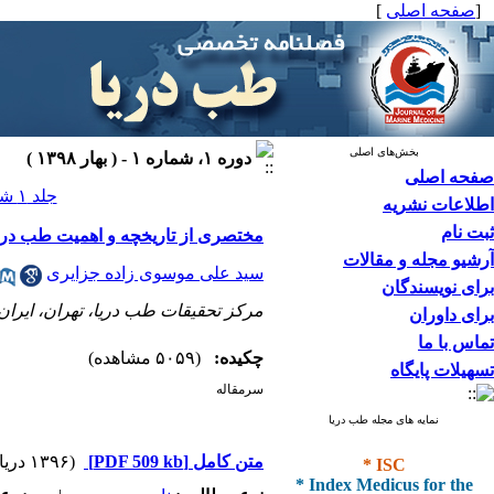
[
صفحه اصلی
]
بخش‌های اصلی
دوره ۱، شماره ۱ - ( بهار ۱۳۹۸ )
صفحه اصلی
جلد ۱ شماره ۱ صفحات ۲-۱
اطلاعات نشریه
ثبت نام
مختصری از تاریخچه و اهمیت طب دریا
آرشیو مجله و مقالات
سید علی موسوی زاده جزایری
برای نویسندگان
مرکز تحقیقات طب دریا، تهران، ایران
برای داوران
تماس با ما
چکیده:
(۵۰۵۹ مشاهده)
تسهیلات پایگاه
سرمقاله
نمایه های مجله طب دریا
* ISC
متن کامل
[PDF 509 kb]
(۱۳۹۶ دریافت)
* Index Medicus for the