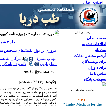
[
صفحه اصلی
]
بخش‌های اصلی
دوره ۳، شماره ۴ - ( ویژه نامه کووید-۱۹ ۱۴۰۰ )
صفحه اصلی
جلد ۳ شماره ۴ صفحات ۱۱۰-۹۶
اطلاعات نشریه
ثبت نام
مروری بر انواع تکنیک‌های تشخیص سریع
آرشیو مجله و مقالات
مهتاب مشرف
،
مژگان تقدیس
برای نویسندگان
مینا زیارتی
،
لاله یزدانپناه گهر
برای داوران
zorrieh@yahoo.com
،
تماس با ما
تسهیلات پایگاه
چکیده:
(۴۹۶۴ مشاهده)
به منظور پیشگیری از گسترش هر چه بیشتر پاندمی کووید-19 ناشی از سندرم تنفسی حا
نمایه های مجله طب دریا
* ISC
کنترل و پیشگیری بیشتر این همه گیری ایفا نمایند.
* Index Medicus for the
با وجود ناشناخته بودن برخی از جنبه های مشخص