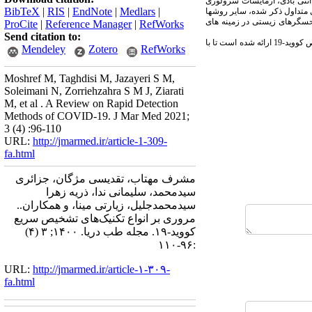
آنتی بادی، آزمایشات سرولوژی
BibTeX
|
RIS
|
EndNote
|
Medlars
|
متداول ذکر شده، سایر روش­ها
حسگرهای زیستی در زمینه های
ProCite
|
Reference Manager
|
RefWorks
Send citation to:
در مطالعه حاضر فناوری ها و تکنیک های اخیر مؤسسات تحقیقاتی مختلف و همچنین دستگاه­ها و کیت­های تجاری تولید شده شرکت­ها برای تشخیص کووید-19 ارائه شده است تا با
Mendeley
Zotero
RefWorks
Moshref M, Taghdisi M, Jazayeri S M,
Soleimani N, Zorriehzahra S M J, Ziarati
M, et al . A Review on Rapid Detection
Methods of COVID-19. J Mar Med 2021;
3 (4) :96-110
URL:
http://jmarmed.ir/article-1-309-
fa.html
مشرف مهتاب، تقدیسی مژگان، جزائری
سیدمحمد، سلیمانی ندا، ذریه زهرا
سیدمحمدجلیل، زیارتی مینا، و همکاران..
مروری بر انواع تکنیک‌های تشخیص سریع
کووید-۱۹. مجله طب دریا. ۱۴۰۰; ۳ (۴)
:۹۶-۱۱۰
URL:
http://jmarmed.ir/article-۱-۳۰۹-
fa.html