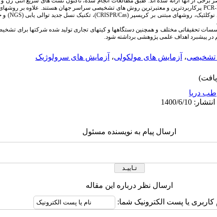
برخی از آنها ارائه شده اند. طبق مطالعات انجام شده، تاکنون تست های سریع آنتی ژن و 
‑
PCR
پرکاربردترین و معتبرترین روش های تشخیصی سراسر جهان هستند. علاوه بر روش­های 
د نوکلئیک، روش­های مبتنی بر کریسپر (
CRISPR/Cas
)، تکنیک نسل جدید توالی یابی (
NGS
) و 
در پیشبرد اهداف علمی پژوهشی برداشته شود.
تشخیصی
،
آزمایش های مولکولی
،
آزمایش های سرولوژیک
طب دریا
ارسال پیام به نویسنده مسئول
ارسال نظر درباره این مقاله
 کاربری یا پست الکترونیک شما: