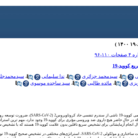
 کووید-19
ی
،
سیدمحمد جزائری
،
ندا سلیمانی
،
سیدمحمدجلیل
ریزی
،
مائده طالبی
،
سید ساجده موسوی
د کروناویروس2 (
SARS-CoV-2
)، ضرورت توسعه رو
اعتماد در جوامع علمی مطرح است. با توجه به اینکه در حال حاضر هیچ داروی ضد وی
اسرع وقت است. لذا، دانشمندان و محققان در حال انجام آزمایشاتی برا
ات ساختاری و مولکولی
SARS-CoV-2
، استر