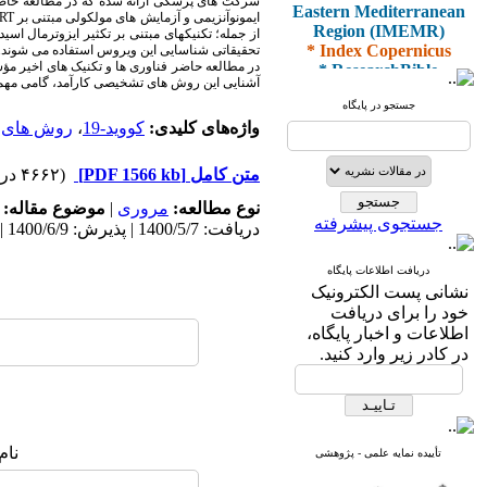
Eastern Mediterranean
شرکت های پزشکی ارائه شده که در مطالعه حاضر 
ایمونوآنزیمی و آزمایش های مولکولی مبتنی بر
RT
Region (IMEMR)
از جمله؛ تکنیک­های مبتنی بر تکثیر ایزوترمال اسی
* Index Copernicus
تحقیقاتی شناسایی این ویروس استفاده می شوند.
* ResearchBible
* J-Gate
آشنایی این روش های تشخیصی کارآمد، گامی مهم 
* I2OR
جستجو در پایگاه
* ROAD
واژه‌های کلیدی:
کووید-19
،
روش های 
* CiteFactor
* Scientific Indexing
متن کامل
[PDF 1566 kb]
(۴۶۶۲ دریافت)
Services
* SID
نوع مطالعه:
مروری
|
موضوع مقاله:
* Magiran
جستجوی پیشرفته
دریافت: 1400/5/7 | پذیرش: 1400/6/9 | انتشار: 1400/6/10
* Google Scholar
دریافت اطلاعات پایگاه
و دارای رتبه علمی
نشانی پست الکترونیک
پژوهشی
خود را برای دریافت
از کمیسیون نشریات
اطلاعات و اخبار پایگاه،
وزارت بهداشت و درمان
در کادر زیر وارد کنید.
* ISC
* Index Medicus for the
نام
تأییده نمایه علمی - پژوهشی
Eastern Mediterranean