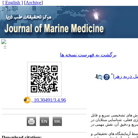
[ English ]
]
Archive
[
برگشت به فهرست نسخه ها
*
 ذریه زهرا
،
‎ 10.30491/3.4.96
ش های تشخیصی سریع و قابل
روسی مؤثری برای کووید-19 وجود ندارد، مهم ترین استراتژی فعلی، شناسایی مبتلایان در
ی تشخیص سریع ناقلین بدون علامت کووید-19 هستند که با تشخیص سریع و دقیق آن، نقش مهمی در
اتژی‌های مختلفی در تشخیص صحیح کووید-19 توسط آزمایشگاه های تحقیقاتی و
Download citation: