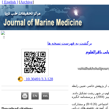
[ English ]
]
Archive
[
برگشت به فهرست نسخه ها
ی باقرالعلوم
vahidbakhshalipou
‎ 10.30491/3.3.128
 از پژوهش حاضر، تعیین رابطه
لوم در شهر رشت تشکیل دادند.
روش نمونه‌گیری تصادفی ساده بود که بر اساس جدول مورگان 285 نفر انتخاب شدند. ابزار پژوهش شامل پرسشنامه سلامت اجتماعی کییز (2004) و پرسشنامه انگیزه
بین مشارکت ورزشی با مولفه‌های شکوفایی اجتماعی (R=0.15)، همبستگی اجتماعی (R=0.34)، انسجام اجتماعی (R=0.49)، پذیرش اجتماعی (R=0.26) و مشارکت
نان مرکز آموزش تخصص‌های دریایی
Download citation: