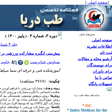
[
صفحه اصلی
]
بخش‌های اصلی
دوره ۳، شماره ۳ - ( پاییز ۱۴۰۰ )
صفحه اصلی
جلد ۳ شماره ۳ صفحات ۱۳۵-۱۲۸
اطلاعات نشریه
ثبت نام
پیش‌بینی انگیزه مشارکت ورزشی بر ا
آرشیو مجله و مقالات
سیاوش خداپرست
،
جاوید 
برای نویسندگان
آموزشکده فنی و حرفه ای سما سیاهکل،
برای داوران
تماس با ما
چکیده:
(۳۷۶۷ مشاهده)
تسهیلات پایگاه
زمینه و هدف:
مشارکت ورزشی با فراهم آوردن حمای
سلامت اجتماعی با انگیزه‌ مشارکت ورزشی کارکنا
نمایه های مجله طب دریا
روش‌ها:
روش پژوهش توصیفی- همبستگی بود که به‌
* ISC
مشارکت گیل (1983) بود که توسط افراد شرکت‌کننده تکمیل شد.
یافته‌ها:
* Index Medicus for the
اجتماعی (R=0.27) رابطه معنادار