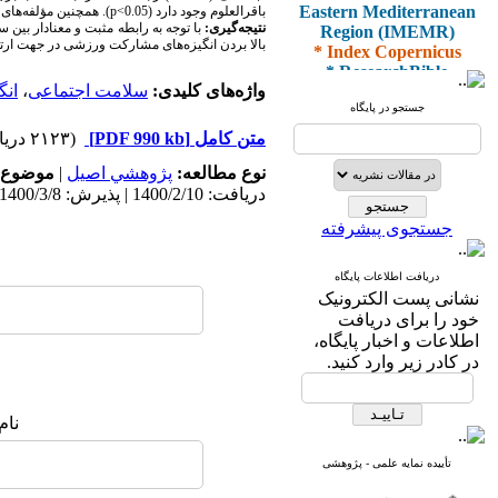
Eastern Mediterranean
باقرالعلوم وجود دارد (0.05
p<
). همچنین مؤلفه‌های
Region (IMEMR)
نتیجه‌گیری:
با توجه به رابطه مثبت و معنادار بین
* Index Copernicus
بالا بردن انگیزه‌های مشارکت ورزشی در جهت ارت
* ResearchBible
* J-Gate
واژه‌های کلیدی:
سلامت اجتماعی
،
انگ
* I2OR
جستجو در پایگاه
* ROAD
متن کامل
[PDF 990 kb]
(۲۱۲۳ دریافت)
* CiteFactor
* Scientific Indexing
نوع مطالعه:
پژوهشي اصیل
|
موضوع 
Services
دریافت: 1400/2/10 | پذیرش: 1400/3/8 | انتشار: 1400/5/10
* SID
* Magiran
جستجوی پیشرفته
* Google Scholar
دریافت اطلاعات پایگاه
و دارای رتبه علمی
نشانی پست الکترونیک
پژوهشی
خود را برای دریافت
از کمیسیون نشریات
اطلاعات و اخبار پایگاه،
وزارت بهداشت و درمان
در کادر زیر وارد کنید.
نام
* ISC
* Index Medicus for the
تأییده نمایه علمی - پژوهشی
Eastern Mediterranean