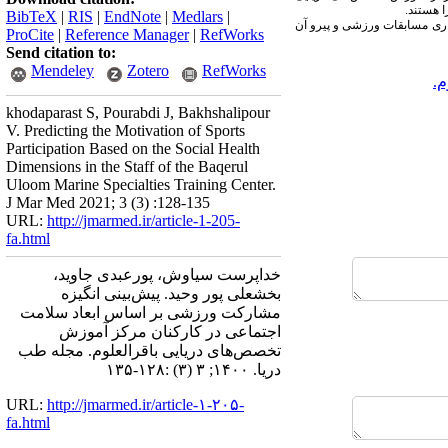
ا هستند.
BibTeX
|
RIS
|
EndNote
|
Medlars
|
زاری مسابقات ورزشی و پیرو آن
ProCite
|
Reference Manager
|
RefWorks
Send citation to:
Mendeley
Zotero
RefWorks
م.
khodaparast S, Pourabdi J, Bakhshalipour
V. Predicting the Motivation of Sports
Participation Based on the Social Health
Dimensions in the Staff of the Baqerul
Uloom Marine Specialties Training Center.
J Mar Med 2021; 3 (3) :128-135
URL:
http://jmarmed.ir/article-1-205-
fa.html
خداپرست سیاوش، پورعبدی جاوید،
بخشعلی پور وحید. پیش‌بینی انگیزه
مشارکت ورزشی بر اساس ابعاد سلامت
اجتماعی در کارکنان مرکز آموزش
تخصص‌های دریایی باقرالعلوم. مجله طب
دریا. ۱۴۰۰; ۳ (۳) :۱۲۸-۱۳۵
URL:
http://jmarmed.ir/article-۱-۲۰۵-
fa.html