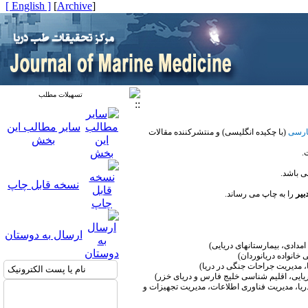
[ English ]
]
Archive
[
تسهیلات مطلب
سایر مطالب این
ارسی
(با چکیده انگلیسی) و منتشرکننده مقالات
بخش
.
ی باشد
.
نسخه قابل چاپ
بیر
را به چاپ می رساند.
ارسال به دوستان
امدادی، بیمارستانهای دریایی)
انواده دریانوردان)
ا، مدیریت جراحات جنگی در دریا)
ایی، اقلیم شناسی خلیج فارس و دریای خزر)
ریا، مدیریت فناوری اطلاعات، مدیریت تجهیزات و