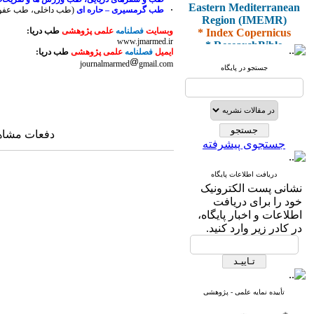
Eastern Mediterranean
·
طب گرمسیری – حاره ای
(طب داخلی، طب عفونی
Region (IMEMR)
* Index Copernicus
وبسایت
فصلنامه
علمی پژوهشی
طب دریا:
* ResearchBible
www.jmarmed.ir
ایمیل
فصلنامه
علمی پژوهشی
طب دریا:
* J-Gate
journalmarmed
gmail.com
* I2OR
جستجو در پایگاه
* ROAD
* CiteFactor
* Scientific Indexing
Services
* SID
دفعات مشاهده: ۸۰۸۸
* Magiran
جستجوی پیشرفته
* Google Scholar
دریافت اطلاعات پایگاه
و دارای رتبه علمی
نشانی پست الکترونیک
پژوهشی
خود را برای دریافت
از کمیسیون نشریات
اطلاعات و اخبار پایگاه،
وزارت بهداشت و درمان
در کادر زیر وارد کنید.
* ISC
* Index Medicus for the
تأییده نمایه علمی - پژوهشی
Eastern Mediterranean