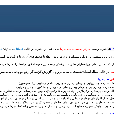
eI
)،
نشریه رسمی
مرکز تحقیقات طب دریا
می باشد. این نشریه در قالب
فصلنامه
، به زبان
ف
و بازیابی سلامتی با رویکرد پیشگیری و درمان در رابطه با محیط های آبی دریا و اقیانوس است
صول کمیته بین الملی ویراستاران نشریات پزشکی و همچنین کمیته اخلاق در انتشارات پزشکی م
رسی
در قالب
مقاله اصیل/ تحقیقاتی، مقاله مروری، گزارش کوتاه، گزارش موردی، نامه به سرد
شی
طب دریا:
 حرفه ای، ارزیابی و درمان بیماری های زیرسطحی و هایپرباریک ‌مدیسین)
حرفه ای، ارزیابی و درمان بیماری های دریانوردان و ساکنین سواحل و جزایر)
ل دریایی، پرستاری و تریاژ در دریا، فناوری ها و تجهیزات نوین امدادرسانی دریایی، شناورهای 
یانوردان، روانشناسی رزم دریایی، روانشناسی دریانوردی درازمدت و اقیانوسی، روان شناسی خ
حل، جنگ افزارهای نوظهور دریایی و اقدامات درمانی – پیشگیری در برابر ترومای ناشی از آنه
 خلیج فارس، دریای خزر و دریای عمان، جانداران خطرناک دریایی، سلامت محیط زیست دری
، مدیریت پایش، مدیریت منابع انسانی در دریا و ساحل، مدیریت دانش و اطلاعات پزشکی در د
 دریایی
(شناسایی، پیشگیری و درمان صدمات ورزشهای دریایی)