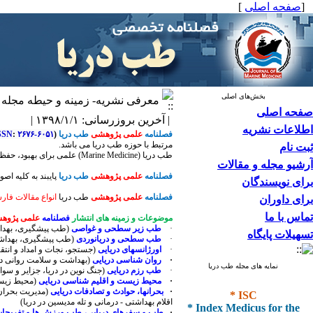
[
صفحه اصلی
]
بخش‌های اصلی
معرفی نشریه- زمینه و حیطه مجله
صفحه اصلی
| آخرین بروزرسانی: ۱۳۹۸/۱/۱ |
اطلاعات نشریه
فصلنامه
علمی پژوهشی
طب دریا
(
۲۶۷۶-۶۰۵۱
:
SSN
مرتبط با حوزه طب دریا می باشد.
ثبت نام
طب دریا
(Marine Medicine)
علمی برای بهبود، حفظ 
آرشیو مجله و مقالات
فصلنامه
علمی پژوهشی
طب دریا
پایبند به کلیه ا
برای نویسندگان
فصلنامه
علمی پژوهشی
طب دریا
انواع مقالات فا
برای داوران
تماس با ما
موضوعات و زمینه های انتشار
فصلنامه
علمی پژوه
·
طب زیر سطحی و غواصی
(طب پیشگیری، بهداشت
تسهیلات پایگاه
·
طب سطحی و دریانوردی
(طب پیشگیری، بهداشت 
·
اورژانسهای دریایی
(جستجو، نجات و امداد و انتقا
·
روان شناسی دریایی
(بهداشت و سلامت روانی در
نمایه های مجله طب دریا
·
طب رزم دریایی
(جنگ نوین در دریا، جزایر و سوا
·
محیط زیست و اقلیم شناسی دریایی
(محیط زیست
* ISC
·
بحرانها، حوادث و تصادفات دریایی
(مدیریت بحران
* Index Medicus for the
اقلام بهداشتی - درمانی و تله مدیسین در دریا)
·
طب و سفرهای دریایی، طب ورزش ها و تفریحات