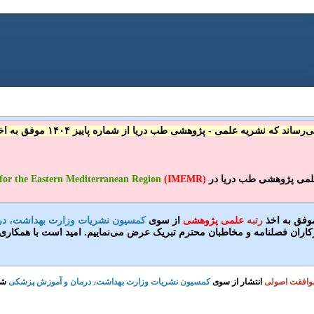
که نشریه علمی - پژوهشی طب دریا از شماره پاییز ۱۴۰۴ موفق به اخذ نمایه در
 علمی پژوهشی طب دریا در
(IMEMR)
for the Eastern Mediterranean Region
رتبه
علمی پژوهشی
از سوی
کمسیون نشریات وزارت بهداشت، د
رکاران فصلنامه و مخاطبان محترم تبریک عرض می‌نماییم. امید است با همکار
وافقت اصولی
انتشار از سوی
کمسیون نشریات وزارت بهداشت، درمان و آموزش پزشکی
شد