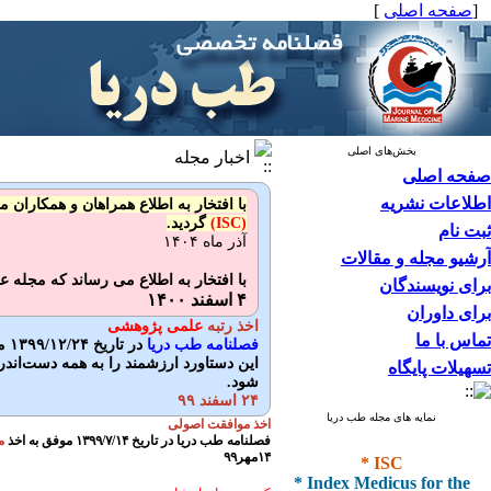
[
صفحه اصلی
]
بخش‌های اصلی
اخبار مجله
صفحه اصلی
اطلاعات نشریه
با افتخار به اطلاع همراهان و همکاران می‌رساند 
(ISC)
گردید.
ثبت نام
آذر ماه ۱۴۰۴
آرشیو مجله و مقالات
با افتخار به اطلاع می رساند که مجله
برای نویسندگان
۴ اسفند ۱۴۰۰
برای داوران
اخذ رتبه
علمی پژوهشی
تماس با ما
فصلنامه طب دریا
در تاریخ ۱۳۹۹/۱۲/۲۴ موفق به اخذ
این دستاورد ارزشمند را به همه دست‌اند
تسهیلات پایگاه
شود.
۲۴ اسفند ۹۹
نمایه های مجله طب دریا
اخذ موافقت اصولی
فصلنامه طب دریا در تاریخ ۱۳۹۹/۷/۱۴ موفق به اخذ
م
* ISC
۱۴مهر۹۹
* Index Medicus for the