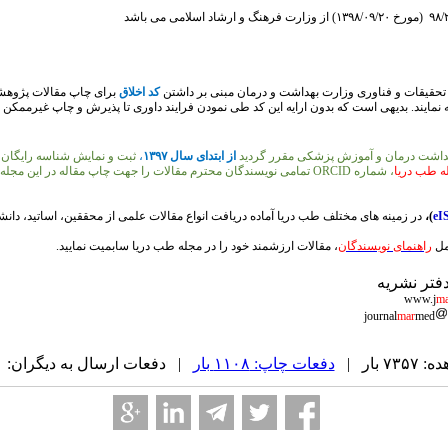
کد اخلاق
برای چاپ مقالات پژوهش
ه نمایند. بدیهی است که بدون ارایه این کد طی نمودن فرایند داوری تا پذیرش و چاپ غیرممکن خ
هداشت درمان و آموزش پزشکی مقرر گردید
از ابتدای سال ۱۳۹۷
،
ثبت و نمایش شناسه رایگان
ه طب دریا
، شماره
ORCID
تمامی نویسندگان محترم مقالات را جهت چاپ مقاله در این مجله 
eI
)،
در زمینه های مختلف طب دریا آماده دریافت انواع مقالات علمی از محققین، اساتید، د
مل
راهنمای نویسندگان
، مقالات ارزشمند خود را در مجله طب دریا سابمیت نمایید.
فتر نشریه
ma
mar
med
 بار |
دفعات چاپ: ۱۱۰۸ بار
| دفعات ارسال به دیگران: ۰ بار |