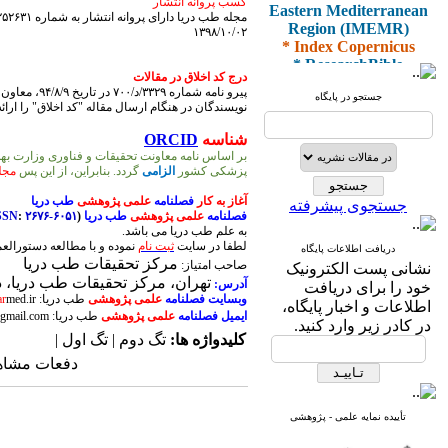
Eastern Mediterranean
کسب پروانه انتشار
مجله طب دریا دارای پروانه انتشار به شماره ۹۸/۲۵۲۶۳۱ (مورخ ۱۳۹۸/۰۹/۲۰) از وزارت فرهنگ و ارشاد اسلامی می باشد
Region (IMEMR)
۱۳۹۸/۱۰/۰۲
* Index Copernicus
* ResearchBible
* J-Gate
درج کد اخلاق در مقالات
پیرو نامه شماره ۳۳۲۹/د/۷۰۰ در تاریخ ۹۴/۸/۹، معاون تحقیقات و فناوری وزارت بهداشت و درمان مبنی بر داشتن
* I2OR
جستجو در پایگاه
نویسندگان در هنگام ارسال مقاله "کد اخلاق" را ارائ
* ROAD
* CiteFactor
شناسه
ORCID
* Scientific Indexing
بر اساس نامه معاونت تحقیقات و فناوری وزارت ب
Services
پزشکی کشور
الزامی
گردد. بنابراین، از این پس
مجل
* SID
* Magiran
آغاز به کار
فصلنامه
علمی پژوهشی
طب دریا
جستجوی پیشرفته
* Google Scholar
فصلنامه
علمی پژوهشی
طب دریا
(
۲۶۷۶-۶۰۵۱
:
SSN
به علم طب دریا می باشد.
لطفا در سایت
ثبت نام
نموده و با مطالعه دستورالع
دریافت اطلاعات پایگاه
و دارای رتبه علمی
مرکز تحقیقات طب دریا
صاحب امتیاز:
نشانی پست الکترونیک
پژوهشی
تهران، مرکز تحقیقات طب دریا، د
آدرس:
خود را برای دریافت
از کمیسیون نشریات
وبسایت
فصلنامه
علمی پژوهشی
طب دریا: www.j
med.ir
r
اطلاعات و اخبار پایگاه،
وزارت بهداشت و درمان
ایمیل
فصلنامه
علمی پژوهشی
طب دریا: journal
gmail.com
در کادر زیر وارد کنید.
کلیدواژه ها:
تگ دوم | تگ اول |
دفعات مشاهده: ۷۳۵۷
* ISC
* Index Medicus for the
تأییده نمایه علمی - پژوهشی
Eastern Mediterranean