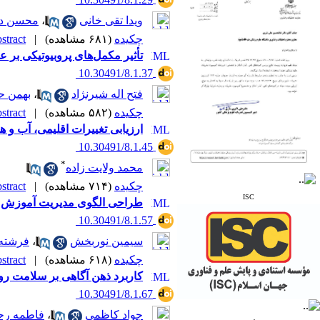
Region (IMEMR)
* Index Copernicus
ویدا تقی خانی
،
محسن دو
* ResearchBible
چکیده
(۶۸۱ مشاهده)
|
tract |
* J-Gate
تأثیر مکمل‌های پروبیوتیکی بر 
* I2OR
* ROAD
‎ 10.30491/8.1.37
* CiteFactor
* Scientific Indexing
فتح اله شیرنژاد
،
بهمن ح
Services
چکیده
(۵۸۲ مشاهده)
|
tract |
* SID
ارزیابی تغییرات اقلیمی، آب و 
* Magiran
* Google Scholar
‎ 10.30491/8.1.45
*
محمد ولایت زاده
و دارای رتبه علمی
پژوهشی
چکیده
(۷۱۴ مشاهده)
|
tract |
از کمیسیون نشریات
ISC
طراحی الگوی مدیریت آموزش الک
وزارت بهداشت و درمان
‎ 10.30491/8.1.57
سیمین نوربخش
،
فرشته 
چکیده
(۶۱۸ مشاهده)
|
tract |
کاربرد ذهن آگاهی بر سلامت رو
‎ 10.30491/8.1.67
جواد کاظمی
،
فاطمه رح