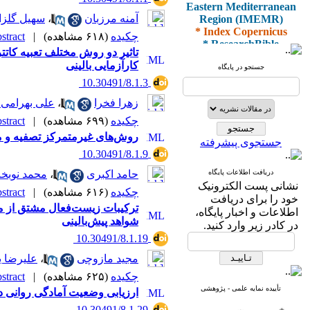
Eastern Mediterranean
Region (IMEMR)
آمنه مرزبان
،
سهیل گلزا
* Index Copernicus
چکیده
(۶۱۸ مشاهده)
|
tract |
* ResearchBible
* J-Gate
تاثیر دو روش مختلف تعبیه کاتت
* I2OR
کارآزمایی بالینی
جستجو در پایگاه
* ROAD
‎ 10.30491/8.1.3
* CiteFactor
* Scientific Indexing
زهرا فخرا
،
علی بهرامی 
Services
چکیده
(۶۹۹ مشاهده)
|
tract |
* SID
روش‌های غیرمتمرکز تصفیه و 
* Magiran
جستجوی پیشرفته
* Google Scholar
‎ 10.30491/8.1.9
دریافت اطلاعات پایگاه
حامد اکبری
،
محمد نوبخ
و دارای رتبه علمی
نشانی پست الکترونیک
پژوهشی
چکیده
(۶۱۶ مشاهده)
|
tract |
خود را برای دریافت
از کمیسیون نشریات
ترکیبات زیست‌فعال مشتق از مناب
اطلاعات و اخبار پایگاه،
وزارت بهداشت و درمان
شواهد پیش‌بالینی
در کادر زیر وارد کنید.
‎ 10.30491/8.1.19
مجید مازوچی
،
علیرضا ی
* ISC
چکیده
(۶۲۵ مشاهده)
|
tract |
* Index Medicus for the
تأییده نمایه علمی - پژوهشی
ارزیابی وضعیت آمادگی روانی در 
Eastern Mediterranean
‎ 10.30491/8.1.29