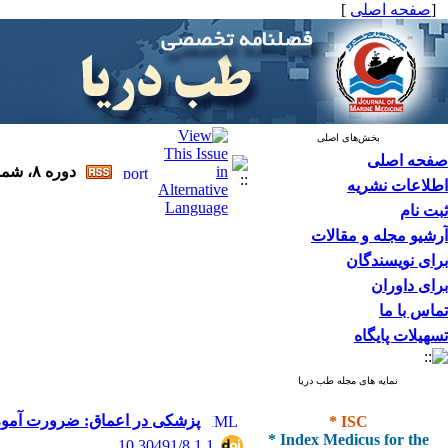
[
صفحه اصلی
]
بخش‌های اصلی
صفحه اصلی
دوره ۸، شماره ۱ - ( بهار ۱۴۰۵ )
اطلاعات نشریه
ثبت نام
آرشیو مجله و مقالات
برای نویسندگان
برای داوران
تماس با ما
تسهیلات پایگاه
نمایه های مجله طب دریا
* ISC
پزشکی در اعماق: ضرورت آموز
* Index Medicus for the
‎ 10.30491/8.1.1