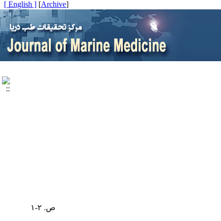
[ English ]
]
Archive
[
ص. ۲-۱