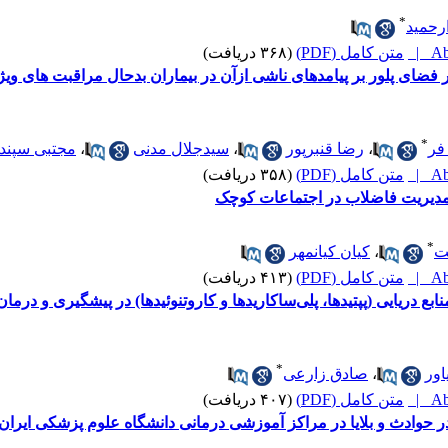
*
رحمید
Abs
متن کامل (PDF)
(۳۶۸ دریافت)
ر فضای پلور بر پیامدهای ناشی ازآن در بیماران بدحال مراقبت های و
*
فر
،
رضا قنبرپور
،
سیدجلال مدنی
،
مجتبی سپند
Abs
متن کامل (PDF)
(۳۵۸ دریافت)
مدیریت فاضلاب در اجتماعات کوچک
*
ت
،
کیان کیانمهر
Abs
متن کامل (PDF)
(۴۱۳ دریافت)
ع دریایی (پپتیدها، پلی‌ساکاریدها و کاروتنوئیدها) در پیشگیری و درم
*
اور
،
صادق زارعی
Abs
متن کامل (PDF)
(۴۰۷ دریافت)
حوادث و بلایا در مراکز آموزشی درمانی دانشگاه علوم پزشکی ایران در 