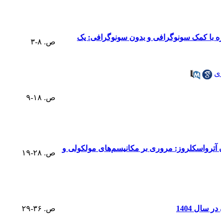
یژه با کمک سونوگرافی و بدون سونوگرافی: یک
ص. ۸-۳
ی
ص. ۱۸-۹
ان آترواسکلروز: مروری بر مکانیسم‌های مولکولی و
ص. ۲۸-۱۹
سال 1404
ص. ۳۶-۲۹