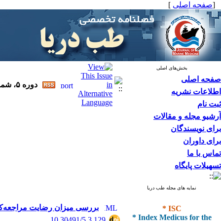
[
صفحه اصلی
]
بخش‌های اصلی
صفحه اصلی
دوره ۵، شماره ۳ - ( پاییز ۱۴۰۲ )
اطلاعات نشریه
ثبت نام
آرشیو مجله و مقالات
برای نویسندگان
برای داوران
تماس با ما
تسهیلات پایگاه
نمایه های مجله طب دریا
* ISC
بررسی میزان رضایت مراجعه‌کن
* Index Medicus for the
‎ 10.30491/5.3.129