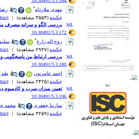
‎ 10.30491/5.3.164
Region (IMEMR)
* Index Copernicus
*
مهدی ملازداه
،
رضا 
* ResearchBible
چکیده
(۳۵۵۳ مشاهده)
|
ract |
* J-Gate
* I2OR
بررسی الگو و سرانه مصرف ماه
* ROAD
‎ 10.30491/5.3.172
* CiteFactor
*
* Scientific Indexing
روح اله زارع
،
سلیم
Services
چکیده
(۲۹۴۷ مشاهده)
|
ract |
* SID
بررسی ارتباط بین پاسخگویی و 
* Magiran
* Google Scholar
‎ 10.30491/5.3.180
احمد عامریون
،
طه ن
و دارای رتبه علمی
پژوهشی
چکیده
(۲۴۲۵ مشاهده)
|
ract |
از کمیسیون نشریات
ISC
تعیین میزان سرب و کادمیوم د
وزارت بهداشت و درمان
‎ 10.30491/5.3.196
سارینا جعفری
،
محمد ح
چکیده
(۳۲۵۹ مشاهده)
|
ract |