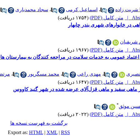
شربت زاده
،
اسماعیل کرمی
،
سجاد محمدیاری
Abst
متن کامل (PDF)
(۱۷۵۴ دریافت)
ی در خانوارهای شهری بندر چابهار
 شریفیان
Abst
متن کامل (PDF)
(۱۹۶۷ دریافت)
اعتماد عمومی به خدمات سلامت در مراجعه کنندگان به بیمارستان های 
صیری
،
مهدی راعی
،
محمد مسگرپور
،
مرتض
Abst
متن کامل (PDF)
(۱۶۴۷ دریافت)
ر ماهی سفید و ماهی قزل‌آلای عرضه شده در شهر گنبد کاووس
*
سین موثق
Abst
متن کامل (PDF)
(۲۰۲۲ دریافت)
برگشت به فهرست نسخه ها
Export as:
HTML
|
XML
|
RSS