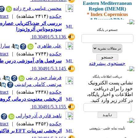
Eastern Mediterranean
Region (IMEMR)
محسن عباسی فرج زاده
* Index Copernicus
چکیده
(۲۴۱۴ مشاهده)
|
ract |
* ResearchBible
بررسی اثر ضدباکتریایی عصاره م
* J-Gate
* I2OR
سودوموناس آئروژینوزا
جستجو در پایگاه
* ROAD
‎ 10.30491/5.3.136
* CiteFactor
*
* Scientific Indexing
علی طاهری
،
سارا 
Services
چکیده
(۲۷۴۴ مشاهده)
|
ract |
* SID
سرفصل های آموزشی درس طب
* Magiran
جستجوی پیشرفته
* Google Scholar
‎ 10.30491/5.3.145
دریافت اطلاعات پایگاه
فرشاد حیدری بنی
،
م
و دارای رتبه علمی
نشانی پست الکترونیک
مرتضی کاملی مراندینی
پژوهشی
خود را برای دریافت
از کمیسیون نشریات
چکیده
(۲۴۳۸ مشاهده)
|
ract |
اطلاعات و اخبار پایگاه،
وزارت بهداشت و درمان
اثربخشی معنویت درمانی گروهی 
در کادر زیر وارد کنید.
‎ 10.30491/5.3.155
ناهید قادری آذرخوارانی
* ISC
چکیده
(۳۴۵۲ مشاهده)
|
ract |
* Index Medicus for the
تأییده نمایه علمی - پژوهشی
اثربخشی تمرینات EFT بر فاکتورهای آمادگی جسمانی دانشجویان دانشگاه افسری امام علی (ع)
Eastern Mediterranean