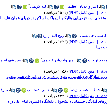
*
،
امیر واحدیان عظیمی
،
لیلا کریمی
Abst
متن کامل (PDF)
(۱۵۰۱ دریافت)
تانولی اسفنج دریایی هالیکلونا ایمپلکسا ساکن در دریای عمان علیه با
کاظمی خاناپشتانی
،
روح الله زارع
Abst
متن کامل (PDF)
(۱۶۲۶ دریافت)
 دریا
*
حمد نوبخت
،
امیر واحدیان عظیمی
،
سید شهرام می
Abst
متن کامل (PDF)
(۱۰۵۸ دریافت)
بر سازگاری زناشویی و تعهد زناشویی در دریانوردان شهر بوشهر
*
،
فاطمه عیسی زاده
،
حسن شیخیانی
،
نیلوف
Abst
متن کامل (PDF)
(۲۲۴۶ دریافت)