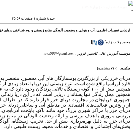
دوره ۸، شماره ۱ - ( بهار ۱۴۰۵ )
جلد ۸ شماره ۱ صفحات ۵۶-۴۵
ارزیابی تغییرات اقلیمی، آب و هوایی و وضعیت آلودگی‌ منابع زیستی و بوم شناختی دریای خز
*
محمد ولایت زاده
موسسه آموزش عالی کاسپین قزوین ،
mv.5908@gmail.com
چکیده:
(۷۱۰ مشاهده)
دریای خزر یکی از بزرگترین بوم­سازگان های آبی محصور، منحصر به
همچنین بیش از ۱۰۰ گونه زیستگاه تالابی پرندگان وجود
همچنین محل زندگی تنها پستاندار دریایی است که در این دریا زندگی
جمهوری آذربایجان در مجاورت دریای خزر قرار دارند که در اطراف این
از رایج‌ترین فعالیت‌های اقتصادی در مناطق آبی و ساحلی دریای خز
دریای خزر با مراکز شهری بزرگ خود مانند باکو، پایتخت آذربایجان
بررسی مروری با هدف بررسی و ارائه وضعیت آلودگی در منابع زیست
دریای خزر به دلیل بهره‌برداری بیش از حد، تخریب زیستگاه، آلودگ
بخش‌های اجتماعی و اقتصادی و خدمات محیط زیست طبیعی دارد.