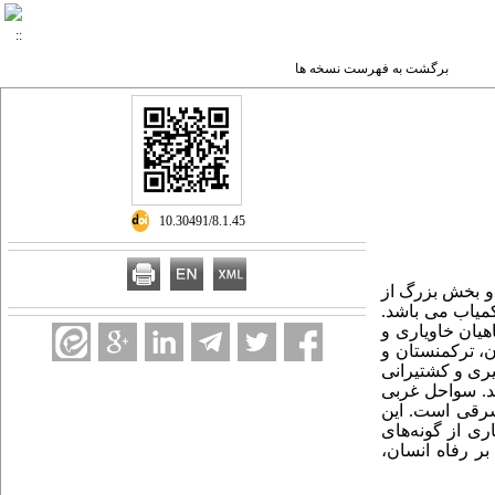
برگشت به فهرست نسخه ها
‎ 10.30491/8.1.45
و بخش بزرگ از
ه ماهی و مزارع گل نیلوفر آبی کمیاب می باشد.
ماهیان خاویاری و
ن، ترکمنستان و
یری و کشتیرانی
ند. سواحل غربی
 شرقی است. این
ری از گونه‌های
بر رفاه انسان،