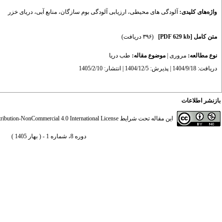
واژه‌های کلیدی:
آلودگی های محیطی
،
ارزیابی آلودگی بوم سازگان
،
منابع آبی
،
دریای خزر
متن کامل
[PDF 629 kb]
(۳۹۶ دریافت)
نوع مطالعه:
مروری
|
موضوع مقاله:
طب دریا
دریافت: 1404/9/18 | پذیرش: 1404/12/5 | انتشار: 1405/2/10
بازنشر اطلاعات
این مقاله تحت شرایط
ibution-NonCommercial 4.0 International License
دوره 8، شماره 1 - ( بهار 1405 )