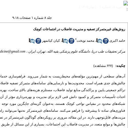
دوره ۸، شماره ۱ - ( بهار ۱۴۰۵ )
جلد ۸ شماره ۱ صفحات ۱۸-۹
روش‌های غیرمتمرکز تصفیه و مدیریت فاضلاب در اجتماعات کوچک
*
حامد اکبری
،
محمد نوبخت
،
کیان کیانمهر
مرکز تحقیقات طب دریا، دانشگاه علوم پزشکی بقیه الله، تهران، ایران ،
dicine@gmail.com
چکیده:
(۶۲۷ مشاهده)
آب‌های سطحی از مهم‌ترین مؤلفه‌های محیط‌زیست به شمار می‌روند. فراهم‌سازی خدمات
چالش‌های جدی همراه است. محدودیت‌ها و نارسایی‌های سامانه‌های متمرکز تصفیه فاضلاب در
تراکم جمعیتی پایین و پراکندگی منابع تولید فاضلاب، مستلزم هزینه‌های بالای ساخت، بهره‌
احداث تأسیسات متمرکز و کمبود دانش فنی لازم برای مدیریت و بهره‌برداری مؤثر از آن‌ها
شبکه‌های محدود در مقیاس نواحی کوچک هستند، به‌عنوان گزینه‌ای جایگزین مورد توجه فزا
فناوری‌های ساده تا پیشرفته را فراهم می‌کنند. سامانه‌های غیرمتمرکز نه‌تنها می‌توانند ر
مزیت‌های قابل‌توجهی دارند
.
در این مقاله، مروری بر رویکردهای گوناگون غیرمتمرکز در تصف
چالش‌ها و موانع متعدد در مدیریت فاضلاب این اجتماعات، بسیاری از این مسائل از طر