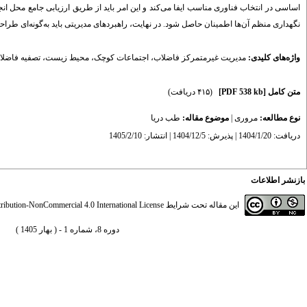
اساسی در انتخاب فناوری مناسب ایفا می‌کند و این امر باید از طریق ارزیابی جامع محل 
نگهداری منظم آن‌ها اطمینان حاصل شود. در نهایت، راهبردهای مدیریتی باید به‌گونه‌ای ط
واژه‌های کلیدی:
مدیریت غیرمتمرکز فاضلاب
،
اجتماعات کوچک
،
محیط زیست
،
تصفیه فاضلا
متن کامل
[PDF 538 kb]
(۴۱۵ دریافت)
نوع مطالعه:
مروری
|
موضوع مقاله:
طب دریا
دریافت: 1404/1/20 | پذیرش: 1404/12/5 | انتشار: 1405/2/10
بازنشر اطلاعات
این مقاله تحت شرایط
ibution-NonCommercial 4.0 International License
دوره 8، شماره 1 - ( بهار 1405 )