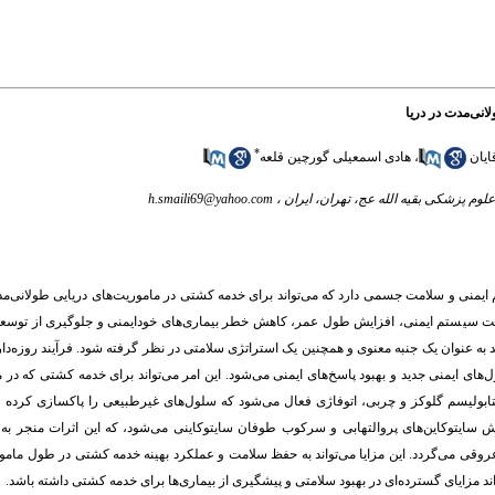
انی‌مدت در دریا
*
ایان
،
هادی اسمعیلی گورچین قلعه
 پزشکی بقیه الله عج، تهران، ایران ،
h.smaili69@yahoo.com
تم ایمنی و سلامت جسمی دارد که می‌تواند برای خدمه کشتی در ماموریت‌های دریایی طولانی‌م
قویت سیستم ایمنی، افزایش طول عمر، کاهش خطر بیماری‌های خودایمنی و جلوگیری از توسع
د به عنوان یک جنبه معنوی و همچنین یک استراتژی سلامتی در نظر گرفته شود. فرآیند روزه‌د
ول‌های ایمنی جدید و بهبود پاسخ‌های ایمنی می‌شود. این امر می‌تواند برای خدمه کشتی ک
تابولیسم گلوکز و چربی، اتوفاژی فعال می‌شود که سلول‌های غیرطبیعی را پاکسازی کرده 
هش سایتوکاین‌های پروالتهابی و سرکوب طوفان سایتوکاینی می‌شود، که این اثرات منجر به 
روقی می‌گردد. این مزایا می‌تواند به حفظ سلامت و عملکرد بهینه خدمه کشتی در طول مامو
ند مزایای گسترده‌ای در بهبود سلامتی و پیشگیری از بیماری‌ها برای خدمه کشتی داشته باشد.