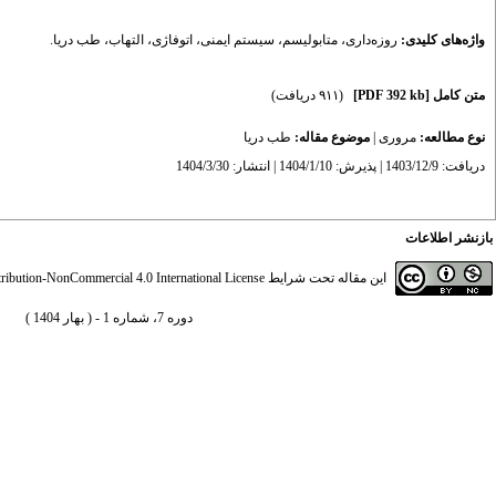
واژه‌های کلیدی:
روزه‌داری
،
متابولیسم
،
سیستم ایمنی
،
اتوفاژی
،
التهاب
،
طب دریا.
متن کامل
[PDF 392 kb]
(۹۱۱ دریافت)
نوع مطالعه:
مروری
|
موضوع مقاله:
طب دریا
دریافت: 1403/12/9 | پذیرش: 1404/1/10 | انتشار: 1404/3/30
بازنشر اطلاعات
این مقاله تحت شرایط
ibution-NonCommercial 4.0 International License
دوره 7، شماره 1 - ( بهار 1404 )