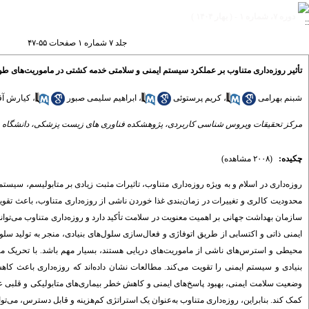
دوره ۷، شماره ۱ - ( بهار ۱۴۰۴ )
جلد ۷ شماره ۱ صفحات ۵۵-۴۷
تأثیر روزه‌داری متناوب بر عملکرد سیستم ایمنی و سلامتی خدمه کشتی در ماموریت‌های طول
شبنم بهرامی
،
کریم پرستوئی
،
ابراهیم سلیمی صبور
،
کیارش آق
مرکز تحقیقات ویروس شناسی کاربردی، پژوهشکده فناوری های زیست پزشکی، دانشگاه علوم
چکیده:
(۲۰۰۸ مشاهده)
روزه‌داری در اسلام و به ویژه روزه‌داری متناوب، تاثیرات مثبت زیادی بر متابولیسم، سیس
محدودیت کالری و تغییرات در زمان‌بندی غذا خوردن ناشی از روزه‌داری متناوب، باعث ت
سازمان بهداشت جهانی بر اهمیت معنویت در سلامت تأکید دارد و روزه‌داری متناوب می‌توان
ایمنی ذاتی و اکتسابی از طریق اتوفاژی و فعال‌سازی سلول‌های بنیادی، منجر به تولید سل
محیطی و استرس‌های ناشی از ماموریت‌های دریایی هستند، بسیار مهم باشد. با تحریک م
بنیادی و سیستم ایمنی را تقویت می‌کند. مطالعات نشان داده‌اند که روزه‌داری باعث کا
وضعیت سلامت ایمنی، بهبود پاسخ‌های ایمنی و کاهش خطر بیماری‌های متابولیکی و قلبی ع
کمک کند. بنابراین، روزه‌داری متناوب به‌عنوان یک استراتژی کم‌هزینه و قابل دسترس، می‌توا