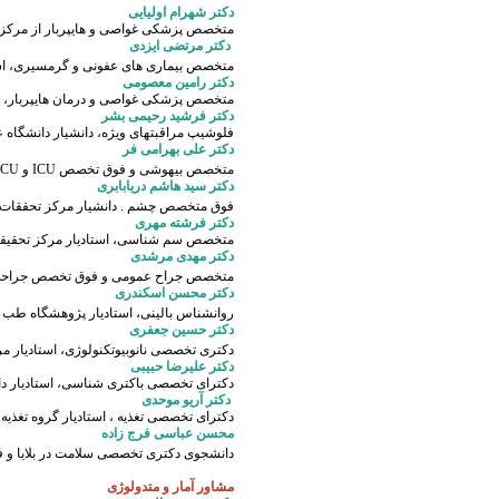
دکتر شهرام اولیایی
متخصص پزشکی غواصی و هایپربار از مرکز ها
دکتر مرتضی ایزدی
متخصص
بیماری های عفونی و گرمسیری، اس
دکتر رامین معصومی
متخصص پزشکی غواصی و درمان هایپربار، اس
دکتر فرشید رحیمی بشر
فلوشیپ مراقبتهای ویژه، دانشیار دانشگاه 
دکتر علی بهرامی فر
متخصص بیهوشی و فوق تخصص ICU و CCU . دانشیار، مرکز تحقیقات تروما دانشگاه علوم پزشکی بقیه‌الله‌
دکتر سید هاشم دریابابری
فوق متخصص چشم . دانشیار مرکز تحققات ترو
دکتر فرشته مهری
متخصص
سم شناسی، استادیار مرکز تحقیقا
دکتر مهدی مرشدی
متخصص جراح عمومی و فوق تخصص جراحی سر 
دکتر محسن اسکندری
روانشناس بالینی، استادیار پژوهشگاه طب ر
دکتر حسین جعفری
دکتری تخصصی نانوبیوتکنولوژی، استادیار م
دکتر علیرضا حبیبی
دکترای تخصصی باکتری شناسی، استادیار
دا
دکتر آریو موحدی
دکترای تخصصی
تغذیه ، استادیار گروه تغذی
محسن عباسی فرج زاده
دانشجوی دکتری تخصصی سلامت در بلایا و ف
مشاور آمار و متدولوژی