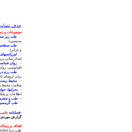
حذف تصاویر 
موضوعات و زمین
·
طب زیر سط
‌مدیسین)
·
طب سطحی و
و جزایر)
·
اورژانسهای 
امدادرسانی دریا
·
روان شناسی
اقیانوسی، روان
·
طب رزم دری
برابر ترومای نا
·
محیط زیست 
سلامت محیط زی
·
بحرانها، حوا
اطلاعات پزشکی 
·
طب و سفرهای
·
طب گرمسیری
فصلنامه
علمی
گزارش موردی، ن
اهداف و رسالت
طب دریا
icine)