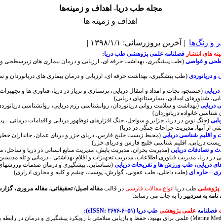
مجله طب دریا- اهداف و زمینه‌ها
اهداف و زمینه ها
و رنگ‌ها
| آخرین بروزرسانی: ۱۳۹۸/۱/۱ |
ه های انتشار
فصلنامه علمی پژوهشی طب دریا
:
حی و غواصی
(طب پیشگیری، بهداشت حرفه ای، ارزیابی و درمان بیماری های زیرسطحی و ه
 دریانوردی
(طب پیشگیری، بهداشت حرفه ای، ارزیابی و درمان بیماری های دریانوردان و 
دریایی
(جستجو، نجات و امداد و انتقال دریایی، پرستاری و تریاژ در دریا، فناوری ها و تجهیزات 
یی، شناورهای امدادی، بیمارستانهای دریایی)
 دریایی
(بهداشت و سلامت روانی دریانوردان، روانشناسی رزم دریایی، روانشناسی دریانورد
 شناسی خانواده دریانوردان)
ایی
(جنگ نوین در دریا، جزایر و سواحل، جنگ افزارهای نوظهور دریایی و اقدامات درمانی – پ
شی از آنها، مدیریت جراحات جنگی در دریا)
و اقلیم شناسی دریایی
(محیط زیست خلیج فارس، دریای خزر و دریای عمان، جانداران خطرن
ست دریایی، اقلیم شناسی خلیج فارس و دریای خزر)
دث و تصادفات دریایی
(مدیریت بحران، مدیریت پایش، مدیریت منابع انسانی در دریا و ساحل، م
در دریا، مدیریت فناوری اطلاعات، مدیریت تجهیزات و اقلام بهداشتی - درمانی و تله مدیسین د
 دریایی، طب ورزش ها و تفریحات دریایی
(شناسایی، پیشگیری و درمان صدمات ورزشهای 
 – حاره ای
(طب داخلی، طب عفونی، گوارش، پوست، چشم و کلیه و مجاری ادراری)
 پژوهشی
طب دریا
انواع مقالات فارسی
در قالب
مقاله اصیل/ تحقیقاتی، مقاله مروری، گزار
امه به سردبیر
را به چاپ می رساند.
فصلنامه
علمی پژوهشی
طب دریا (
۲۶۷۶-۶۰۵۱
:
eISSN
):
(Marine Med
علمی برای بهبود، حفظ و بازیابی سلامتی با رویکرد پیشگیری و درمان در رابطه 