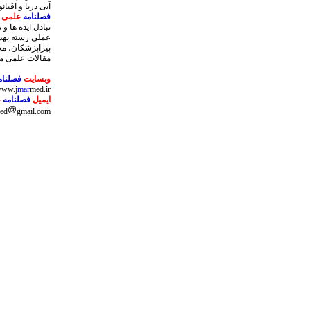
آبی دریا و اقی
فصلنامه
علمی 
تبادل ایده ها 
عملی رسته بهدا
پیراپزشکان، مح
مقالات علمی م
وبسایت
فصلنام
ww.j
mar
med.ir
ایمیل
فصلنامه
ع
ed
gmail.com