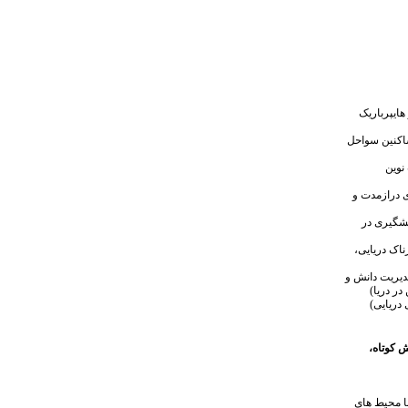
ایپرباریک
ساکنین سواحل
نوین
ی درازمدت و
یشگیری در
اک دریایی،
دیریت دانش و
ر دریا)
دریایی)
ش کوتاه،
با محیط های