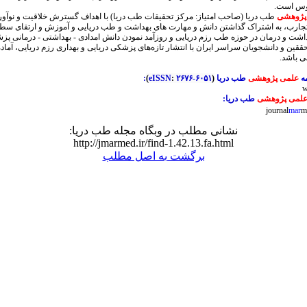
انوس است.
پژوهشی
طب دریا (صاحب امتیاز:
مرکز تحقیقات طب دریا
)
با اهداف گسترش خلاقیت و نوآور
و تجارب، به اشتراک گذاشتن دانش و مهارت های بهداشت و طب دریایی و آموزش و ارتقای سط
شت و درمان در حوزه طب رزم دریایی و روزآمد نمودن دانش امدادی - بهداشتی - درمانی پز
ققین و دانشجویان سراسر ایران با انتشار تازه‌های پزشکی دریایی و بهداری رزم دریایی، آماد
ی باشد.
ه
علمی پژوهشی
طب دریا
(
۲۶۷۶-۶۰۵۱
:
eISSN
)
:
w
لمی پژوهشی
طب دریا:
journal
mar
m
نشانی مطلب در وبگاه مجله طب دریا:
http://jmarmed.ir/find-1.42.13.fa.html
برگشت به اصل مطلب