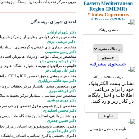
Eastern Mediterranean
مربی ، مرکز تحقیقات طب دریا، ایستگاه پژوهشی ش
Region (IMEMR)
ــــــــــــــــــــــــــــــــــــــــــــــــــــــــــــــ
* Index Copernicus
* ResearchBible
اعضای شورای نویسندگان
* J-Gate
* I2OR
جستجو در پایگاه
دکتر شهرام اولیایی
* ROAD
متخصص پزشکی غواصی و هایپربار از مرکز هایپربار 
* CiteFactor
دکتر مرتضی ایزدی
* Scientific Indexing
متخصص
بیماری های عفونی و گرمسیری، استاد دان
Services
دکتر رامین معصومی
* SID
متخصص پزشکی غواصی و درمان هایپربار، استاد دا
دکتر فرشید رحیمی بشر
* Magiran
جستجوی پیشرفته
فلوشیپ مراقبتهای ویژه، دانشیار دانشگاه علوم پز
* Google Scholar
دکتر علی بهرامی فر
متخصص بیهوشی و فوق تخصص ICU و CCU . دانشیار، مرکز تحقیقات تروما دانشگاه علوم پزشکی بقیه‌الله‌
دریافت اطلاعات پایگاه
و دارای رتبه علمی
دکتر سید هاشم دریابابری
نشانی پست الکترونیک
پژوهشی
فوق متخصص چشم . دانشیار مرکز تحققات تروما دان
خود را برای دریافت
از کمیسیون نشریات
دکتر فرشته مهری
اطلاعات و اخبار پایگاه،
متخصص
سم شناسی، استادیار مرکز تحقیقات سلام
وزارت بهداشت و درمان
دکتر مهدی مرشدی
در کادر زیر وارد کنید.
متخصص جراح عمومی و فوق تخصص جراحی سر و گردن.
دکتر محسن اسکندری
روانشناس بالینی، استادیار پژوهشگاه طب رزمی و ع
دکتر حسین جعفری
* ISC
دکتری تخصصی نانوبیوتکنولوژی، استادیار مرکز تح
* Index Medicus for the
تأییده نمایه علمی - پژوهشی
دکتر علیرضا حبیبی
Eastern Mediterranean
دکترای تخصصی باکتری شناسی، استادیار
دانشگاه ع