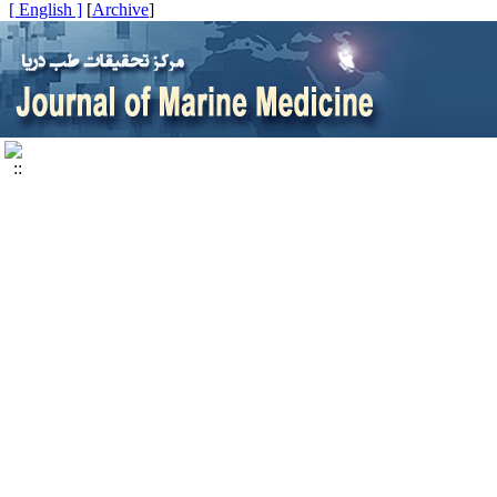
[ English ]
]
Archive
[