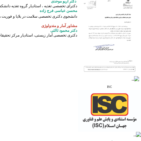
Region (IMEMR)
دکتر آریو موحدی
دکترای تخصصی
تغذیه ، استادیار گروه تغذیه دانشک
* Index Copernicus
محسن عباسی فرج زاده
* ResearchBible
دانشجوی دکتری تخصصی سلامت در بلایا و فوریت ها
* J-Gate
* I2OR
مشاور آمار و متدولوژی
* ROAD
دکتر محمود ثالثی
دکتری تخصصی آمار زیستی، استادیار مرکز تحقیقات 
* CiteFactor
* Scientific Indexing
Services
* SID
* Magiran
* Google Scholar
و دارای رتبه علمی
پژوهشی
از کمیسیون نشریات
ISC
وزارت بهداشت و درمان