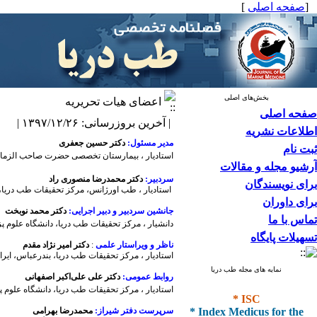
[
صفحه اصلی
]
بخش‌های اصلی
اعضای هیات تحریریه
صفحه اصلی
| آخرین بروزرسانی: ۱۳۹۷/۱۲/۲۶ |
اطلاعات نشریه
مدیر مسئول:
دکتر حسین جعفری
ثبت نام
استادیار ،
بیمارستان تخصصی حضرت صاحب الزما
آرشیو مجله و مقالات
سردبیر:
دکتر محمدرضا منصوری راد
برای نویسندگان
استادیار ، طب اورژانس، مرکز تحقیقات طب دریا،
برای داوران
جانشین سردبیر و دبیر اجرایی:
دکتر محمد نوبخت
تماس با ما
دانشیار
، مرکز تحقیقات طب دریا، دانشگاه علوم پز
تسهیلات پایگاه
ناظر و ویراستار علمی
:
دکتر امیر نژاد مقدم
استادیار ، مرکز تحقیقات طب دریا، بندرعباس، ایرا
نمایه های مجله طب دریا
روابط عمومی:
دکتر علی علی‌اکبر اصفهانی
استادیار ، مرکز تحقیقات طب دریا، دانشگاه علوم پ
* ISC
* Index Medicus for the
سرپرست دفتر شیراز:
محمدرضا بهرامی