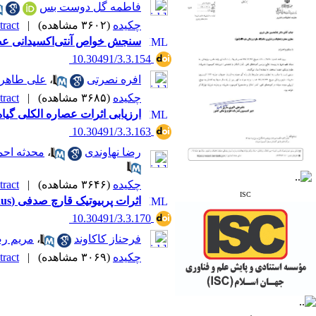
Region (IMEMR)
فاطمه گل دوست بس
* Index Copernicus
چکیده
(۳۶۰۲ مشاهده)
|
ract |
* ResearchBible
سنجش خواص آنتی‌اکسیدانی عصاره جلبک Sargassum glaucescens و بهینه‌سازی استخراج ترکیبات آنتی
* J-Gate
* I2OR
‎ 10.30491/3.3.154
* ROAD
افره نصرتی
،
علی طاهر
* CiteFactor
* Scientific Indexing
چکیده
(۳۶۸۵ مشاهده)
|
ract |
Services
ارزیابی اثرات عصاره الکلی گی
* SID
* Magiran
‎ 10.30491/3.3.163
* Google Scholar
رضا نهاوندی
،
محدثه اح
و دارای رتبه علمی
پژوهشی
چکیده
(۳۶۴۶ مشاهده)
|
ract |
از کمیسیون نشریات
ISC
اثرات پربیوتیک قارچ صدفی (Pleurotus ostreaus) بر پارامترهای بیوشیمیایی سرم خون بچه‌ماهی تیلاپیا (Oreochromis niloticus) در مواجهه با نیترات نقره
وزارت بهداشت و درمان
‎ 10.30491/3.3.170
فرحناز کاکاوند
،
مریم رض
چکیده
(۳۰۶۹ مشاهده)
|
ract |