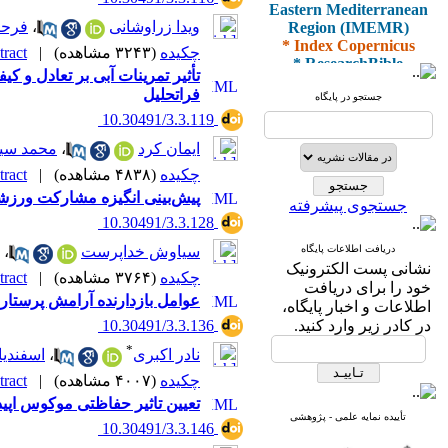
Eastern Mediterranean
Region (IMEMR)
ویدا زراوشانی
،
فرحن
* Index Copernicus
چکیده
(۳۲۴۳ مشاهده)
|
ract |
* ResearchBible
* J-Gate
تأثیر تمرینات آبی بر تعادل و 
* I2OR
فراتحلیل
جستجو در پایگاه
* ROAD
‎ 10.30491/3.3.119
* CiteFactor
* Scientific Indexing
ایمان کرد
،
محمد سی
Services
چکیده
(۴۸۳۸ مشاهده)
|
ract |
* SID
پیش‌بینی انگیزه مشارکت ورزش
* Magiran
جستجوی پیشرفته
* Google Scholar
‎ 10.30491/3.3.128
دریافت اطلاعات پایگاه
سیاوش خداپرست
،
و دارای رتبه علمی
نشانی پست الکترونیک
پژوهشی
چکیده
(۳۷۶۴ مشاهده)
|
ract |
خود را برای دریافت
از کمیسیون نشریات
عوامل بازدارنده آرامش پرستار
اطلاعات و اخبار پایگاه،
وزارت بهداشت و درمان
در کادر زیر وارد کنید.
‎ 10.30491/3.3.136
*
نادر اکبری
،
اسفندیار
چکیده
(۴۰۰۷ مشاهده)
|
ract |
* ISC
تعیین تاثیر حفاظتی موکوس اپی
* Index Medicus for the
تأییده نمایه علمی - پژوهشی
‎ 10.30491/3.3.146
Eastern Mediterranean