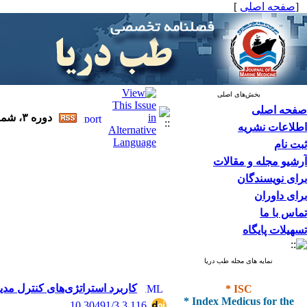
[
صفحه اصلی
]
بخش‌های اصلی
صفحه اصلی
دوره ۳، شماره ۳ - ( پاییز ۱۴۰۰ )
اطلاعات نشریه
ثبت نام
آرشیو مجله و مقالات
برای نویسندگان
برای داوران
تماس با ما
تسهیلات پایگاه
نمایه های مجله طب دریا
* ISC
کاربرد استراتژی‌های کنترل مدیر
* Index Medicus for the
‎ 10.30491/3.3.116