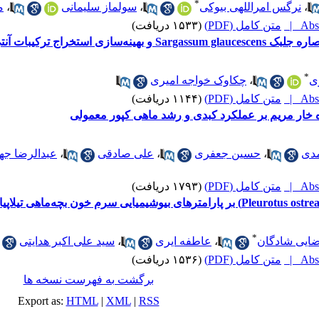
*
،
نرگس امراللهی بیوکی
،
سولماز سلیمانی
،
م
Abst
متن کامل (PDF)
(۱۵۳۳ دریافت)
‌اکسیدانی آن با شبکه عصبی مصنوعی
*
ی
،
چکاوک خواجه امیری
Abst
متن کامل (PDF)
(۱۱۴۴ دریافت)
اه خار مریم بر عملکرد کبدی و رشد ماهی کپور معمولی
مدی
،
حسین جعفری
،
علی صادقی
،
عبدالرضا جه
Abst
متن کامل (PDF)
(۱۷۹۳ دریافت)
*
ایی شادگان
،
عاطفه ایری
،
سید علی اکبر هدایتی
Abst
متن کامل (PDF)
(۱۵۳۶ دریافت)
برگشت به فهرست نسخه ها
Export as:
HTML
|
XML
|
RSS